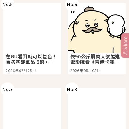
No.
5
No.
6
Share
在GU看到就可以包色！
快90公斤肌肉大叔能進
百搭基礎單品 6選，閉
電影院看《吉伊卡哇》
眼全收也不心疼
嗎？日本重金屬樂團
2026年07月25日
2026年08月03日
「打首」會長與nagano
老師一同給出了答案
No.
7
No.
8