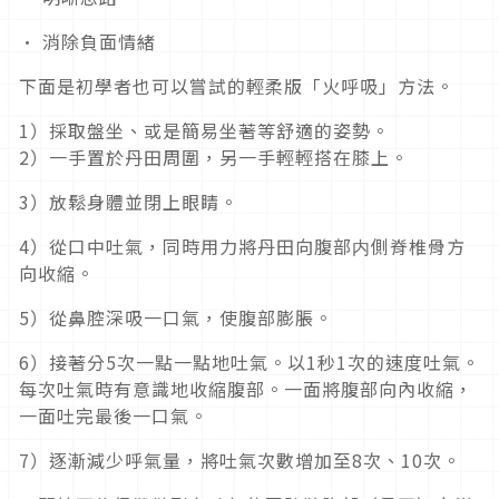
· 消除負面情緒
下面是初學者也可以嘗試的輕柔版「火呼吸」方法。
1）採取盤坐、或是簡易坐著等舒適的姿勢。
2）一手置於丹田周圍，另一手輕輕搭在膝上。
3）放鬆身體並閉上眼睛。
4）從口中吐氣，同時用力將丹田向腹部内側脊椎骨方
向收縮。
5）從鼻腔深吸一口氣，使腹部膨脹。
6）接著分5次一點一點地吐氣。以1秒1次的速度吐氣。
每次吐氣時有意識地收縮腹部。一面將腹部向內收縮，
一面吐完最後一口氣。
7）逐漸減少呼氣量，將吐氣次數增加至8次、10次。