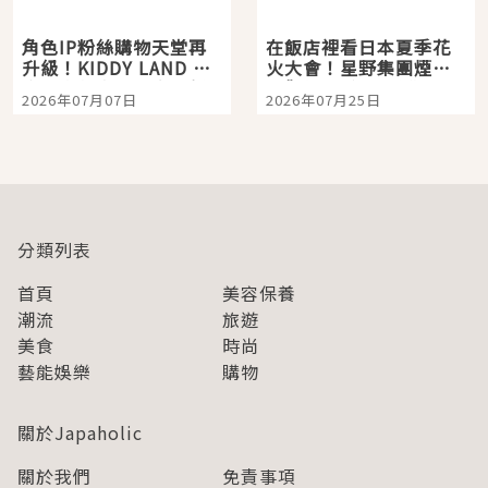
角色IP粉絲購物天堂再
在飯店裡看日本夏季花
升級！KIDDY LAND 原
火大會！星野集團煙火
宿店吉伊卡哇迎客，新
景觀飯店6選，讓你不用
2026年07月07日
2026年07月25日
開幕 OMOKADO 店3分
人擠人悠閒欣賞
即達
分類列表
首頁
美容保養
潮流
旅遊
美食
時尚
藝能娛樂
購物
關於Japaholic
關於我們
免責事項