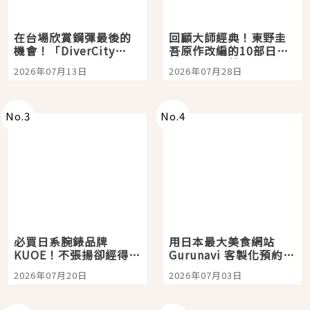
在台場欣賞鋼彈最後的
回顧大師經典！東野圭
機會！「DiverCity
吾原作改編的10部日本
Tokyo Plaza」搭船、
影視作品推薦
2026年07月13日
2026年07月28日
購物、美食及夜景，一
次全體驗
No.
3
No.
4
必買日系腕錶品牌
用日本最大美食網站
KUOE！不張揚卻經得起
Gurunavi 客製化預約九
時間洗鍊的經典之作五
大都市餐廳，打造專屬
2026年07月20日
2026年07月03日
選
美食體驗！