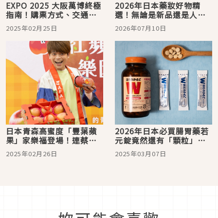
EXPO 2025 大阪萬博終極
2026年日本藥妝好物精
指南！購票方式、交通方
選！無論是新品還是人氣
式、看點介紹懶人包，想
不衰萬年必買，來日本就
2025年02月25日
2026年07月10日
看鋼彈及跟上未來科技脈
是要把這些商品帶回家
動千萬別錯過
日本青森高蜜度「豐葉蘋
2026年日本必買腸胃藥若
果」家樂福登場！連蔡阿
元錠竟然還有「顆粒」
嘎吃完都被圈粉的秘密栽
版？這些購買前的小知識
2025年02月26日
2025年03月07日
種工法是？
你一定要看