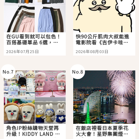
在GU看到就可以包色！
快90公斤肌肉大叔能進
百搭基礎單品 6選，閉
電影院看《吉伊卡哇》
眼全收也不心疼
嗎？日本重金屬樂團
2026年07月25日
2026年08月03日
「打首」會長與nagano
老師一同給出了答案
No.
7
No.
8
角色IP粉絲購物天堂再
在飯店裡看日本夏季花
升級！KIDDY LAND 原
火大會！星野集團煙火