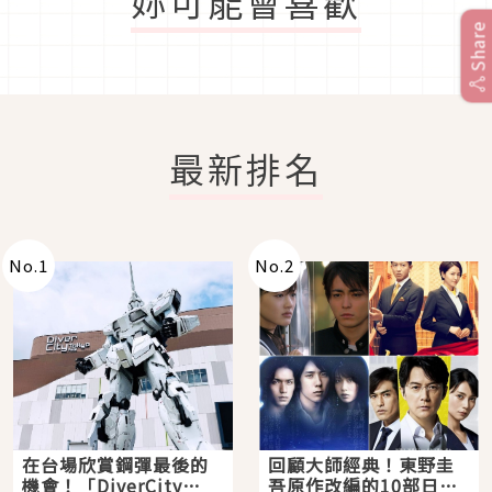
妳可能會喜歡
Share
最新排名
No.
1
No.
2
在台場欣賞鋼彈最後的
回顧大師經典！東野圭
機會！「DiverCity
吾原作改編的10部日本