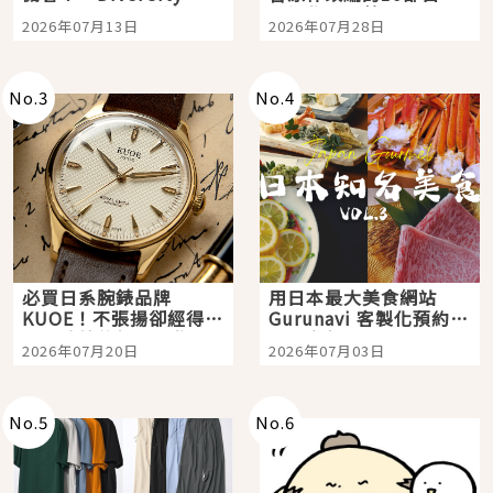
Tokyo Plaza」搭船、
影視作品推薦
2026年07月13日
2026年07月28日
購物、美食及夜景，一
次全體驗
No.
3
No.
4
必買日系腕錶品牌
用日本最大美食網站
KUOE！不張揚卻經得起
Gurunavi 客製化預約九
時間洗鍊的經典之作五
大都市餐廳，打造專屬
2026年07月20日
2026年07月03日
選
美食體驗！
No.
5
No.
6