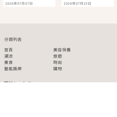
宿店吉伊卡哇迎客，新
景觀飯店6選，讓你不用
2026年07月07日
2026年07月25日
開幕 OMOKADO 店3分
人擠人悠閒欣賞
即達
分類列表
首頁
美容保養
潮流
旅遊
美食
時尚
藝能娛樂
購物
關於Japaholic
關於我們
免責事項
寫手招募
Japaholic Girls招募
廣告、合作洽談
關鍵字列表
お問い合わせ