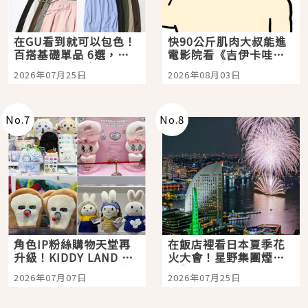
在GU看到就可以包色！
快90公斤肌肉大叔能進
百搭基礎單品 6選，閉
電影院看《吉伊卡哇》
眼全收也不心疼
嗎？日本重金屬樂團
2026年07月25日
2026年08月03日
「打首」會長與nagano
老師一同給出了答案
No.
7
No.
8
角色IP粉絲購物天堂再
在飯店裡看日本夏季花
升級！KIDDY LAND 原
火大會！星野集團煙火
宿店吉伊卡哇迎客，新
景觀飯店6選，讓你不用
2026年07月07日
2026年07月25日
開幕 OMOKADO 店3分
人擠人悠閒欣賞
即達