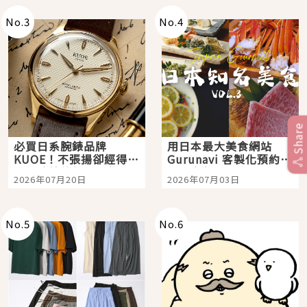
No.
3
No.
4
Share
必買日系腕錶品牌
用日本最大美食網站
KUOE！不張揚卻經得起
Gurunavi 客製化預約九
時間洗鍊的經典之作五
大都市餐廳，打造專屬
2026年07月20日
2026年07月03日
選
美食體驗！
No.
5
No.
6