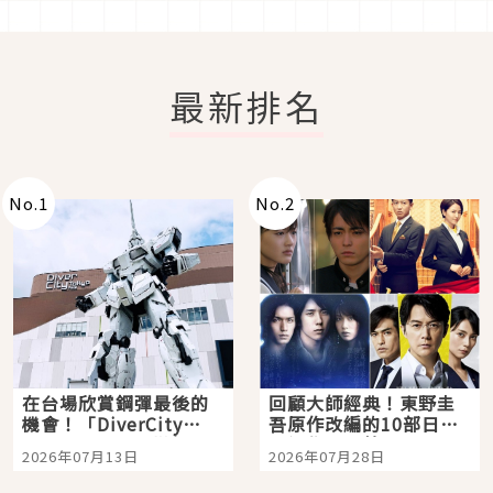
最新排名
No.
1
No.
2
在台場欣賞鋼彈最後的
回顧大師經典！東野圭
機會！「DiverCity
吾原作改編的10部日本
Tokyo Plaza」搭船、
影視作品推薦
2026年07月13日
2026年07月28日
購物、美食及夜景，一
次全體驗