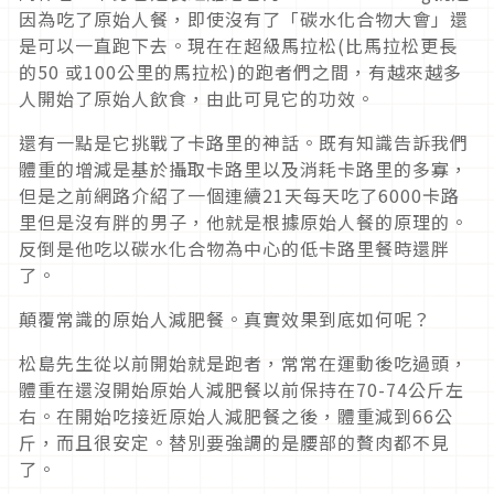
因為吃了原始人餐，即使沒有了「碳水化合物大會」還
是可以一直跑下去。現在在超級馬拉松(比馬拉松更長
的50 或100公里的馬拉松)的跑者們之間，有越來越多
人開始了原始人飲食，由此可見它的功效。
還有一點是它挑戰了卡路里的神話。既有知識告訴我們
體重的增減是基於攝取卡路里以及消耗卡路里的多寡，
但是之前網路介紹了一個連續21天每天吃了6000卡路
里但是沒有胖的男子，他就是根據原始人餐的原理的。
反倒是他吃以碳水化合物為中心的低卡路里餐時還胖
了。
顛覆常識的原始人減肥餐。真實效果到底如何呢？
松島先生從以前開始就是跑者，常常在運動後吃過頭，
體重在還沒開始原始人減肥餐以前保持在70-74公斤左
右。在開始吃接近原始人減肥餐之後，體重減到66公
斤，而且很安定。替別要強調的是腰部的贅肉都不見
了。