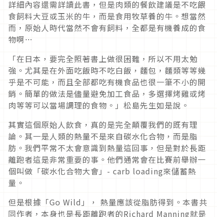
詳細內容還需詳讀此書，但是肉類的餐飲建議是不吃餵
食飼料大豆或玉米的牛，而是食用牧草養的牛。想當然
而，原始人時代當然不會有飼料，全都是有機養成的食
物啊…
「在日本，要完全照著書上做很困難，所以不用太勉
強。尤其是在外面吃飯時不吃白飯，麵包，麵類等等幾
乎是不可能，而且全部都吃有機食品也很一筆不小的開
銷。簡單的做法是儘量避免加工食品，多選擇烤雞或烤
肉等等可以當場調理的食物。」松島先生如是說。
其實這個原始人飲食，真的是完全顛覆我們的既有理
論。其一是人類的熱量不是來自碳水化合物，而是脂
肪。我們平常不太會意識到熱量這回事，但是對於長距
離跑者這是非常重要的事。他們通常會在比賽前舉辦一
個叫做「碳水化合物大會」- carb loading來儲蓄熱
量。
但是根據「Go Wild」， 熱量應該從脂肪得到。本書共
同作者，本身也是長距離跑者的Richard Manning就是