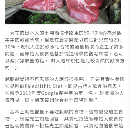
「現在的日本人的平均攝取卡路里的50-70%約為米飯
等等的穀類所來，但是在農耕開始以前估計只有約20-
30%。現代人由於碳水化合物的過量攝取而產生了許多
問題，而原始人飲食是基於從遺傳學的觀點來看，若可
以減少攝取量的話， 對人體來說也是比較自然的飲食方
式。」
越聽越覺得不可思議的人應該很多吧， 但是其實在美國
它是叫做Paleolithic Diet，即是古代人飲食的意思。
它榮登2013年度Google搜尋字的第一名， 是美國的人
氣可見一斑。到底這個飲食有什麼特別呢？
「基本上就是盡量不要吃穀類的食物，還有避免加工食
物。」松島先生如是回答。其實他跟這個原始人飲食有
著密切的關係。松島先生如是回答。其實他跟這個原始