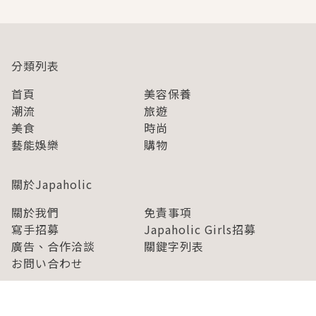
分類列表
首頁
美容保養
潮流
旅遊
美食
時尚
藝能娛樂
購物
關於Japaholic
關於我們
免責事項
寫手招募
Japaholic Girls招募
廣告、合作洽談
關鍵字列表
お問い合わせ