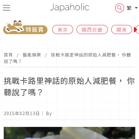
繁
東京
關西近畿
關東
首頁
藝能娛樂
挑戰卡路里神話的原始人減肥餐， 你聽
說了嗎？
挑戰卡路里神話的原始人減肥餐， 你
聽說了嗎？
2015年02月13日
｜ By