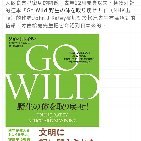
人飲食有著密切的關係。去年12月開賣以來，極獲好評
的這本
『Go Wild 野生の体を取り戻せ！』
（NHK出
版）的作者John J Ratey醫師對於松島先生有著絕對的
信賴，才由松島先生把它介紹到日本來的。