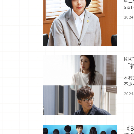
星二
Si
擔心
202
KK
「
木村
不少
第8
202
《