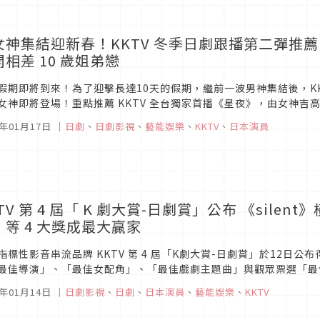
女神集結迎新春！KKTV 冬季日劇跟播第二彈推
相差 10 歲姐弟戀
假期即將到來！為了迎擊長達10天的假期，繼前一波男神集結後，K
女神即將登場！重點推薦 KKTV 全台獨家首播《星夜》，由女神
10歲浪漫姐弟戀；日本奧斯卡影后安藤櫻，決定《重啟人生》，與死黨
3年01月17日
｜
日劇
、
日劇影視
、
藝能娛樂
、
KKTV
、
日本演員
TV 第 4 屆「 K 劇大賞-日劇賞」公布 《sil
」等 4 大獎成最大贏家
指標性影音串流品牌 KKTV 第 4 屆「K劇大賞-日劇賞」於12日公
最佳導演」、「最佳女配角」、「最佳戲劇主題曲」與觀眾票選「最
家！首度在台串流平台上映的大河劇《鎌倉殿的13人》拿下「最佳日劇
3年01月14日
｜
日劇影視
、
日劇
、
日本演員
、
藝能娛樂
、
KKTV