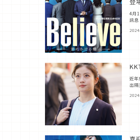
登
4月
訊息
理師
202
K
近年
出隔
拖鞋
202
喜