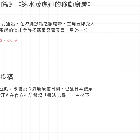
別篇》《速水茂虎道的移動廚房》
日前播出，在沖繩放鬆之旅尾聲，主角五郎受人
蛋般的演出令許多觀眾又驚又喜！另外一位超
透露最愛的台灣料理是「...
道
、
KKTV
眾投稿
互動，被譽為今夏最療癒日劇，也獲日本觀眾
KTV 在官方社群發起「書法比賽」，由杉野遙
「投書」直呼：「好酷...