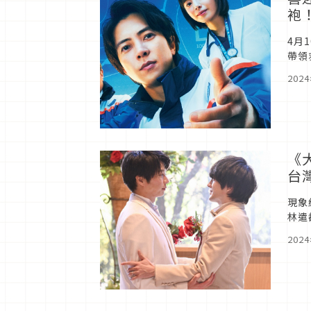
袍
4月
帶領
援」
202
《大
台
現象
林遣
浴缸
202