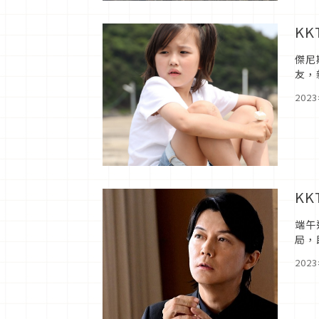
K
傑尼
友，
自暢
202
K
端午
局，
202