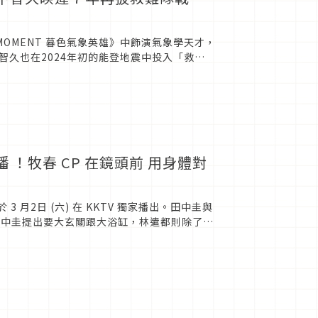
MOMENT 暮色氣象英雄》中飾演氣象學天才，
久也在2024年初的能登地震中投入「救
播 ！牧春 CP 在鏡頭前 用身體對
3 月2日 (六) 在 KKTV 獨家播出。田中圭與
，田中圭提出要大玄關跟大浴缸，林遣都則除了大