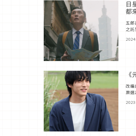
日
都
五郎
之託
愛台
202
《
改編
票選
亮親
202