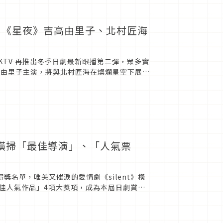
薦 《星夜》吉高由里子、北村匠海
KTV 再推出冬季日劇最新跟播第二彈，眾多實
吉高由里子主演，將與北村匠海在燦爛星空下展開
木南晴夏、夏...
ent》橫掃「最佳導演」、「人氣票
布得獎名單，唯美又催淚的愛情劇《silent》橫
佳人氣作品」4項大獎項，成為本屆日劇賞最
」、「...