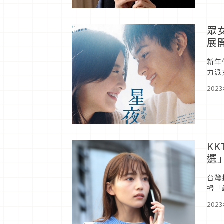
眾
展開
新年
力派
相差
202
KK
選
台灣
掃「
大贏
202