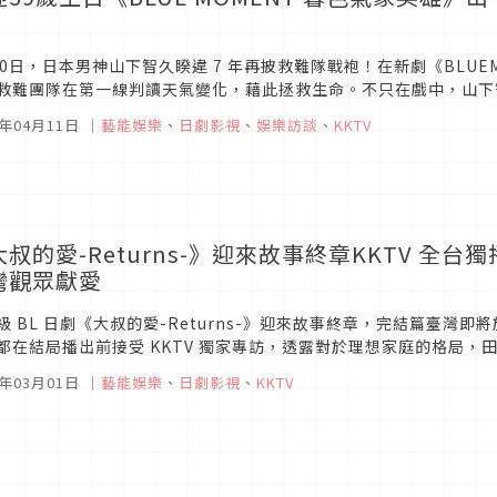
！
10日，日本男神山下智久睽違 7 年再披救難隊戰袍！在新劇《BLUE
救難團隊在第一線判讀天氣變化，藉此拯救生命。不只在戲中，山下智
，在社群上翻譯防寒知識給滯留日本的外國旅客，獲得民眾讚賞。
4年04月11日
｜
藝能娛樂
、
日劇影視
、
娛樂訪談
、
KKTV
叔的愛-Returns-》迎來故事終章KKTV 全台獨
灣觀眾獻愛
級 BL 日劇《大叔的愛-Returns-》迎來故事終章，完結篇臺灣即將於 
都在結局播出前接受 KKTV 獨家專訪，透露對於理想家庭的格局
外沒有要求，意外的與角色個性相反。兩人也進行猜謎遊戲，...
4年03月01日
｜
藝能娛樂
、
日劇影視
、
KKTV