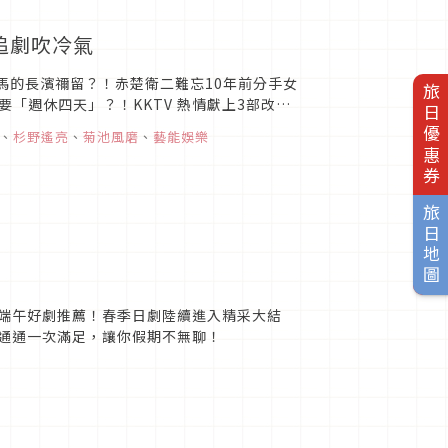
追劇吹冷氣
竹馬的長濱禰留？！赤楚衛二難忘10年前分手女
旅日優惠券
「週休四天」？！KKTV 熱情獻上3部改編
吹冷氣、追...
、
杉野遙亮
、
菊池風磨
、
藝能娛樂
旅日地圖
 端午好劇推薦！春季日劇陸續進入精采大結
理通通一次滿足，讓你假期不無聊！