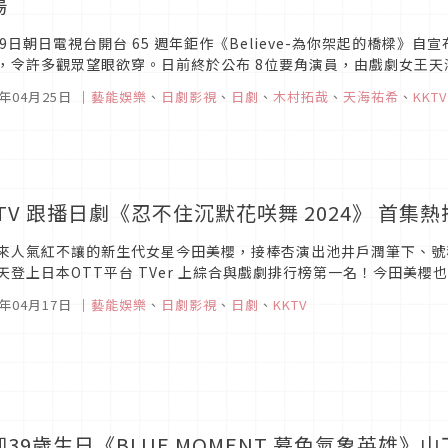
場
19日朝日電視台開台 65 週年鉅作《Believe-為你架起的橋樑
，令許多觀眾望眼欲穿。日前終於公布 8位要角演員，由戲劇女王
長狩山玲子。這是兩人首度共演，驚人組合引發網友熱議。
4年04月25日
｜
藝能娛樂
、
日劇影視
、
日劇
、
木村拓哉
、
天海祐希
、
KKTV
KTV 跟播日劇《忍不住沉默花咲舞 2024》 首集
來人氣紅不讓的新生代女星今田美櫻，接棒杏演出池井戶潤筆下、號
天登上日本OTT平台 TVer 上綜合與戲劇排行榜第一名！今田美
的居家樣子讓網友直呼好可愛，挑戰成功的笑容爆擊眾多網友的心！集
4年04月17日
｜
藝能娛樂
、
日劇影視
、
日劇
、
KKTV
迎39歲生日《BLUE MOMENT 暮色氣象英雄》