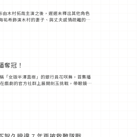
》自宣布由木村拓哉主演之後，遲遲未釋出其他角色
天海祐希飾演木村的妻子、與丈夫感情疏離的護
熱播奪冠！
稱「女版半澤直樹」的銀行員花咲舞，首集播
櫻也在戲劇的官方社群上展開劍玉挑戰，帶眼鏡穿
結山本耕史、菊地凜...
山下智久睽違 7 年再披救難隊戰