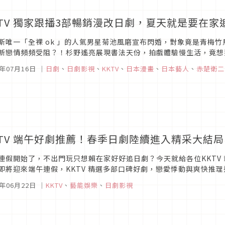
KTV 獨家跟播3部暢銷漫改日劇，夏天就是要在家
斯唯一「全裸 ok 」的人氣男星菊池風磨宣布閃婚，對象竟是青梅
新戀情頻頻受阻？！杉野遙亮展現書法天份，拍戲體驗慢生活，竟想要
銷漫畫作品、由最 Young 男星們主演的夏季日劇，熱浪來襲，就在家
3年07月16日
｜
日劇
、
日劇影視
、
KKTV
、
日本漫畫
、
日本藝人
、
赤楚衛二
KTV 端午好劇推薦！春季日劇陸續進入精采大結局
連假開始了，不出門玩只想賴在家好好追日劇？今天就給各位KKTV
即將迎來端午連假，KKTV 精選多部口碑好劇，戀愛悸動與爽快推
3年06月22日
｜
KKTV
、
藝能娛樂
、
日劇影視