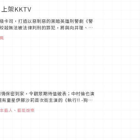
上架KKTV
級卡司，打造以惡制惡的黑暗英雄刑警劇《警
絞殺無法被法律判刑的罪犯，將與向井理、土
鳳
前劇情保密到家，令觀眾期待值破表；中村倫也演
童星伊藤沙莉首次街主演的《執行!! -狗和
夏天絕對不...
本藝人
、
藝能娛樂