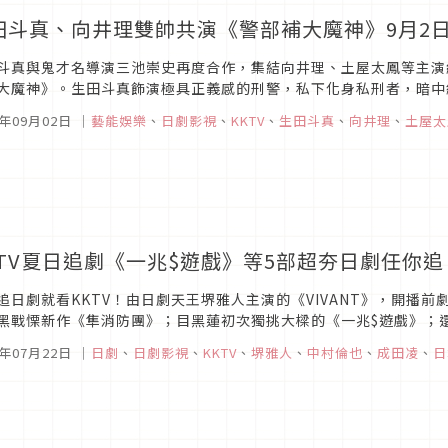
田斗真、向井理雙帥共演《警部補大魔神》9月2日
斗真與鬼才名導演三池崇史再度合作，集結向井理、土屋太鳳等主演
大魔神》。生田斗真飾演極具正義感的刑警，私下化身私刑者，暗中
鳳三人聯手調查藏身警界背後的巨大黑幕。
3年09月02日
｜
藝能娛樂
、
日劇影視
、
KKTV
、
生田斗真
、
向井理
、
土屋太
KTV夏日追劇《一兆$遊戲》等5部超夯日劇任你追
追日劇就看KKTV！由日劇天王堺雅人主演的《VIVANT》，開播
黑戰慄新作《隼消防團》；目黑蓮初次獨挑大樑的《一兆$遊戲》；還有
執行官-》；以及成田凌攜手小芝風花共演的《跳槽的魔王大人》，今年
3年07月22日
｜
日劇
、
日劇影視
、
KKTV
、
堺雅人
、
中村倫也
、
成田凌
、
日