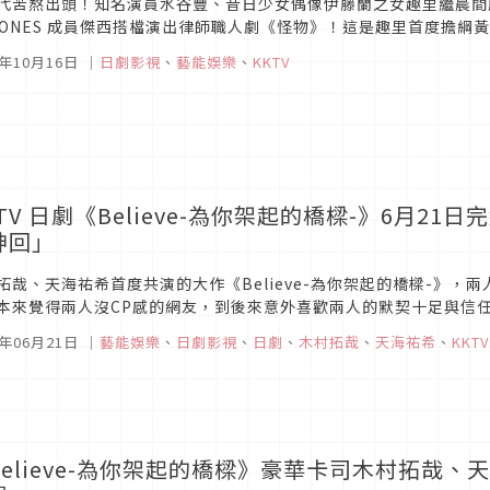
代苦熬出頭！知名演員水谷豐、昔日少女偶像伊藤蘭之女趣里繼晨間
xTONES 成員傑西搭檔演出律師職人劇《怪物》！這是趣里首度擔
的毛病，會一直反覆問自己「這樣真的沒問題嗎？」拍戲第一天還會緊
4年10月16日
｜
日劇影視
、
藝能娛樂
、
KKTV
TV 日劇《Believe-為你架起的橋樑-》6月2
神回」
拓哉、天海祐希首度共演的大作《Believe-為你架起的橋樑-》
本來覺得兩人沒CP感的網友，到後來意外喜歡兩人的默契十足與信
集，最後木村拓哉與天海祐希含淚吿別、緊緊相擁的橋段，深深打動觀眾
4年06月21日
｜
藝能娛樂
、
日劇影視
、
日劇
、
木村拓哉
、
天海祐希
、
KKTV
Believe-為你架起的橋樑》豪華卡司木村拓哉、天海