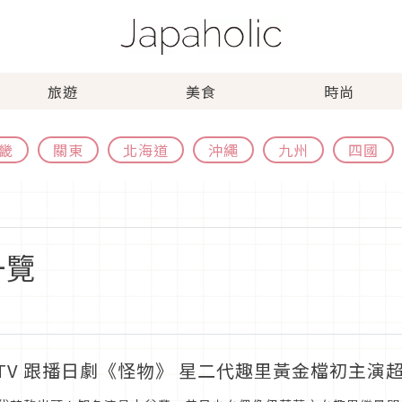
旅遊
美食
時尚
畿
關東
北海道
沖繩
九州
四國
一覽
KTV 跟播日劇《怪物》 星二代趣里黃金檔初主演