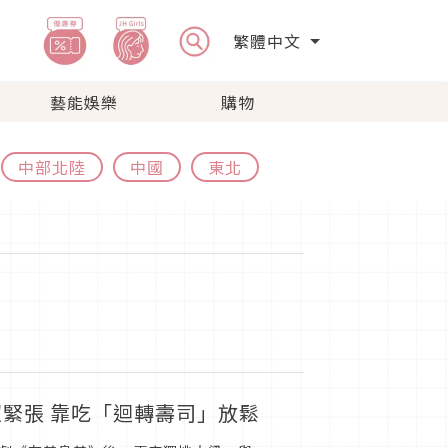
繁體中文
藝能娛樂
購物
中部北陸
中國
東北
超緊張 靠吃「迴轉壽司」放鬆