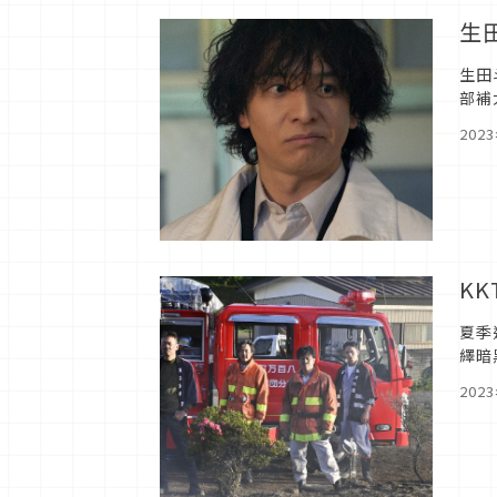
生
生田
部補
屋太
202
K
夏季
繹暗
我和
202