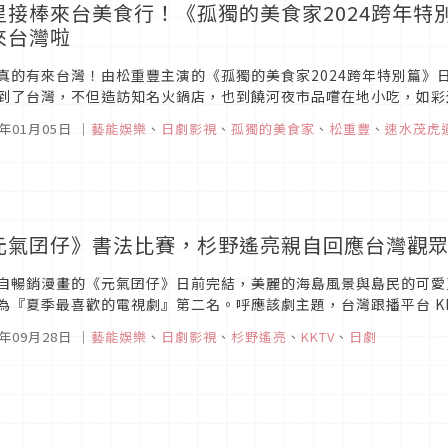
星接棒來台美食行！《孤獨的美食家2024跨年特
來台灣啦
真的有來台灣！由松重豐主演的《孤獨的美食家2024跨年特別篇》
到了台灣，不但造訪知名火鍋店，也到饒河夜市品嚐在地小吃，如彩
灣的日星速水茂虎道也來台拍攝料理節目《速水茂虎道的移動廚房》，
4年01月05日
｜
藝能娛樂
、
日劇影視
、
孤獨的美食家
、
松重豐
、
速水茂虎
元氣囝仔》書法比賽，杉野遙亮親自回應台灣觀
自暢銷漫畫的《元氣囝仔》日前完結，美麗的海島風景與島民的可愛
為『夏季最喜歡的電視劇』第二名。呼應該劇主題，台灣跟播平台 K
自評選優勝者，收到上百幅的書法作品參賽。杉野遙亮看到台灣觀眾的
3年09月28日
｜
藝能娛樂
、
日劇影視
、
杉野遙亮
、
KKTV
、
日劇