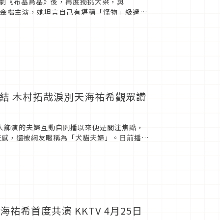
劇《布基烏基》後，再度獨挑大梁，與
綱黃金檔主演，她坦言自己有堪稱「怪物」級過度
張到精神狀態不穩，只好...
1日完結 木村拓哉淚別天海祐希觀眾讚
，兩人飾演的夫婦互動自開播以來便是關注焦點，
任感，還被網友暱稱為「犬貓夫婦」。日前播出
的心，直呼「最...
祐希首度共演 KKTV 4月25日