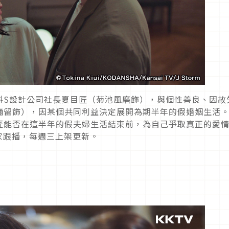
抖S設計公司社長夏目匠（菊池風磨飾），與個性善良、因故
禰留飾），因某個共同利益決定展開為期半年的假婚姻生活
匠能否在這半年的假夫婦生活結束前，為自己爭取真正的愛
獨家跟播，每週三上架更新。