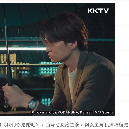
畫的《我們假結婚吧》，由菊池風磨主演，與女主角長濱禰留是