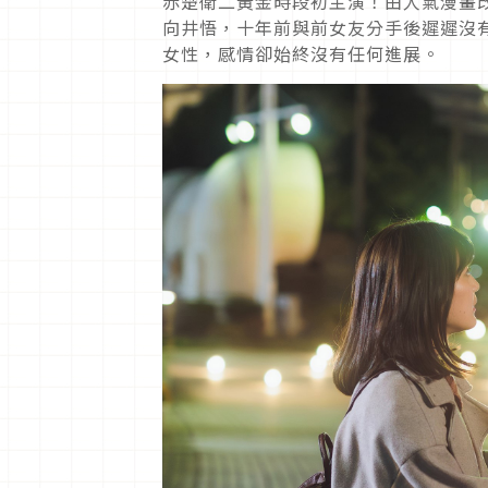
赤楚衛二黃金時段初主演！由人氣漫畫
向井悟，十年前與前女友分手後遲遲沒
女性，感情卻始終沒有任何進展。