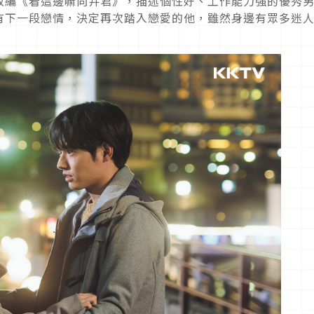
改編《看這邊嘛向井君》，描述個性好、工作能力強的優秀
有下一段戀情，決定再次踏入戀愛的他，雖然身邊有眾多迷