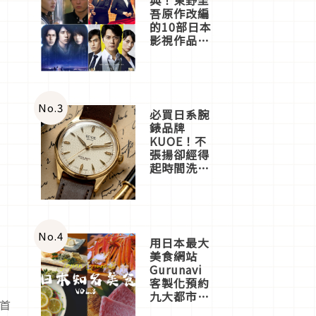
吾原作改編
的10部日本
影視作品推
薦
No.
3
必買日系腕
錶品牌
KUOE！不
張揚卻經得
起時間洗鍊
的經典之作
五選
No.
4
用日本最大
美食網站
Gurunavi
客製化預約
九大都市餐
首
廳，打造專