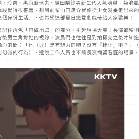
爾·玲奈、黑雨麻璃央、織田梨紗等新生代人氣演員。菊池
橋段覺得很害羞，想到前輩山田涼介就像從少女漫畫走出來
這個身份生活」，也希望這部夏日戀愛劇能帶給大家歡樂！
家記住角色「容貌出眾」的部分，引起現場大笑！長濱禰留
背後男主角對她的視線，演員們也往往是到拍攝完之後才知
擔心的問：「他（匠）是有魅力的吧？沒有『蛙化』吧？」
到幻滅的行為），還說工作人員也不讓長濱禰留看匠的場景