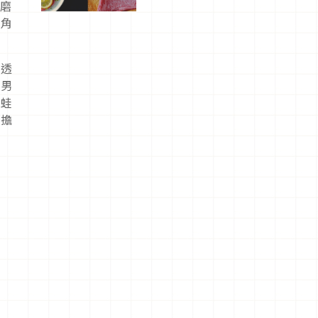
風磨
屬美食體
驗！
的角
則透
道男
（蛙
，擔