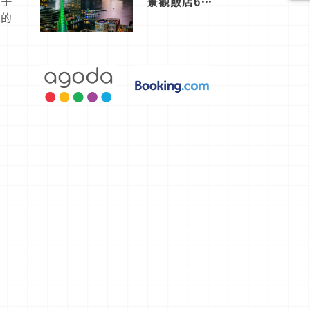
男子
景觀飯店6
選，讓你不
人的
用人擠人悠
閒欣賞