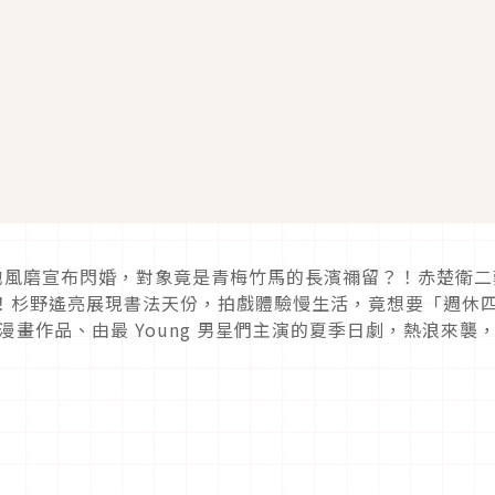
菊池風磨宣布閃婚，對象竟是青梅竹馬的長濱禰留？！赤楚衛二
？！杉野遙亮展現書法天份，拍戲體驗慢生活，竟想要「週休
銷漫畫作品、由最 Young 男星們主演的夏季日劇，熱浪來襲