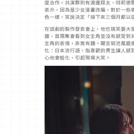
度合作，共演群則有渡邊翔太、特莉德
表示，因為是少女漫畫改編，對於一些
色一樣，笑說決定「接下來三個月都以
在該劇的製作發表會上，他也搞笑要大
露，首兩集會看到女主角並沒有感受到
主角的表情，非常有趣。聞言菊池風磨
化：日本流行語，指喜歡的男生讓人感
心他會蛙化，引起現場大笑。