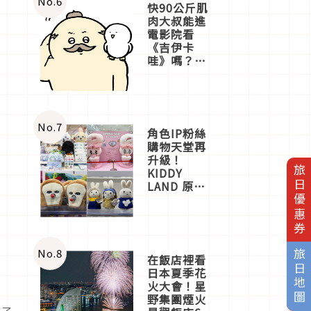
No.
6
快90公斤肌
肉大叔能進
電影院看
《吉伊卡
哇》嗎？日
本重金屬樂
團「打首」
會長與
nagano老師
一同給出了
No.
7
角色IP粉絲
答案
購物天堂再
升級！
旅日優惠券
KIDDY
LAND 原宿
店吉伊卡哇
迎客，新開
幕
OMOKADO
店3分即達
No.
8
旅日地圖
在飯店裡看
日本夏季花
火大會！星
野集團煙火