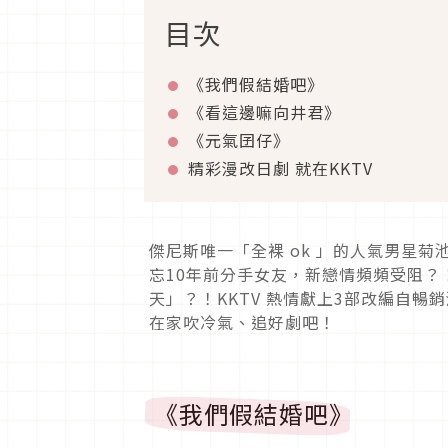
目次
《我們假結婚吧》
《看這邊嘛向井君》
《元氣囝仔》
精彩漫改日劇 就在KKTV
傑尼斯唯一「全裸 ok 」的人氣男星
忘10年前分手女友，新戀情頻頻受阻
天」？！KKTV 熱情獻上3部改編自暢
在家吹冷氣、追好劇吧！
《我們假結婚吧》