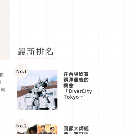
最新排名
No.
1
在台場欣賞
難
鋼彈最後的
四
機會！
，就
「DiverCity
Tokyo
Plaza」搭
船、購物、
美食及夜
景，一次全
體驗
No.
2
回顧大師經
典！東野圭