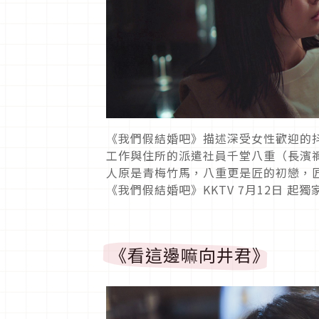
《我們假結婚吧》描述深受女性歡迎的
工作與住所的派遣社員千堂八重（長濱
人原是青梅竹馬，八重更是匠的初戀，
《我們假結婚吧》KKTV 7月12日 起
《看這邊嘛向井君》