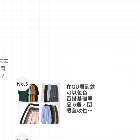
失去
。兩
情？
No.
5
在GU看到就
可以包色！
百搭基礎單
品 6選，閉
眼全收也不
心疼