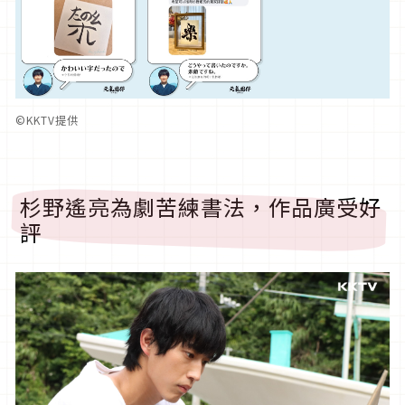
©︎KKTV提供
杉野遙亮為劇苦練書法，作品廣受好
評