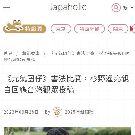
繁
東京
關西近畿
關東
首頁
藝能娛樂
《元氣囝仔》書法比賽，杉野遙亮親自回
應台灣觀眾投稿
《元氣囝仔》書法比賽，杉野遙亮親
自回應台灣觀眾投稿
2023年09月28日
｜ By
2025年新聞稿