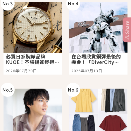
No.
3
No.
4
Share
必買日系腕錶品牌
在台場欣賞鋼彈最後的
KUOE！不張揚卻經得起
機會！「DiverCity
時間洗鍊的經典之作五
Tokyo Plaza」搭船、
2026年07月20日
2026年07月13日
選
購物、美食及夜景，一
次全體驗
No.
5
No.
6