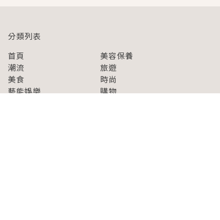
分類列表
首頁
美容保養
潮流
旅遊
美食
時尚
藝能娛樂
購物
關於Japaholic
關於我們
免責事項
寫手招募
Japaholic Girls招募
廣告、合作洽談
關鍵字列表
お問い合わせ