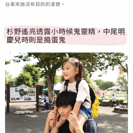
台車來趟沒有目的的漫遊。
杉野遙亮透露小時候鬼靈精，中尾明
慶兒時則是搗蛋鬼