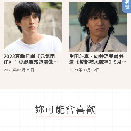
2023夏季日劇《元氣囝
生田斗真、向井理雙帥共
仔》：杉野遙亮飾演傲嬌
演《警部補大魔神》9月2
書法家，在美麗的五島列
日上架KKTV
2023年07月29日
2023年09月02日
島展開新生活！
妳可能會喜歡