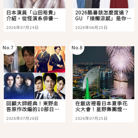
日本演員「山田裕貴」
2026酷暑該怎麼度過？
介紹，從怪演系俳優走
GU 「接觸涼感」是你的
向國民級日劇主角
夏日救星
2026年07月24日
2026年06月25日
No.
7
No.
8
回顧大師經典！東野圭
在飯店裡看日本夏季花
吾原作改編的10部日本
火大會！星野集團煙火
影視作品推薦
景觀飯店6選，讓你不用
2026年07月28日
2026年07月25日
人擠人悠閒欣賞