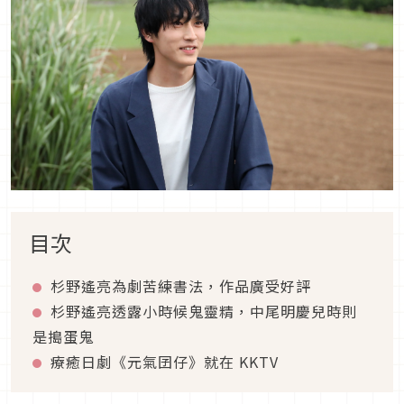
目次
杉野遙亮為劇苦練書法，作品廣受好評
杉野遙亮透露小時候鬼靈精，中尾明慶兒時則
是搗蛋鬼
療癒日劇《元氣囝仔》就在 KKTV