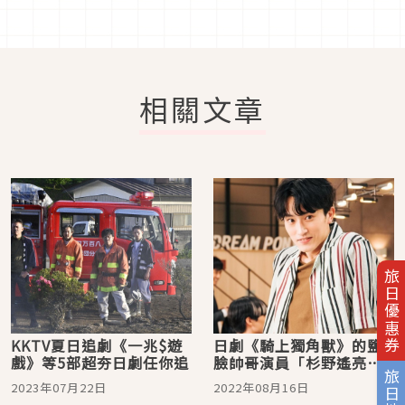
相關文章
旅日優惠券
KKTV夏日追劇《一兆$遊
日劇《騎上獨角獸》 的鹽
戲》等5部超夯日劇任你追
臉帥哥演員「杉野遙亮」
旅日地圖
純真少年感令人怦然心
2023年07月22日
2022年08月16日
動！