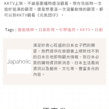
KKTV上架，不論是跟播時還沒觀看，想在完結時一次
追好追滿的觀眾，還是想重溫一次溫馨劇情的觀眾，都
可以到KKTV觀看《元氣囝仔》。
Tags :
藝能娛樂
、
日劇影視
、
杉野遙亮
、
KKTV
、
日劇
滿足好奇心旺盛的日系女子們的願
望，我們提供在旅遊書上絕對找不到
的日本在地即時觀光情報、到日本必
買的購物資訊新消息、日本生活風尚
資訊以及藝術、文化等，豐富多元的
內容。