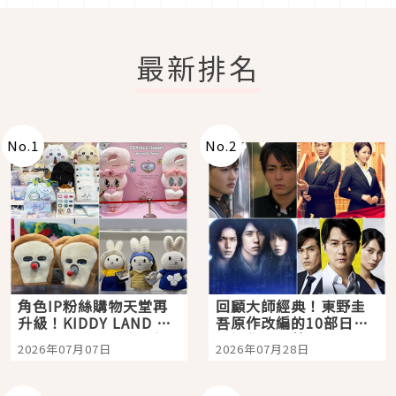
最新排名
No.
1
No.
2
角色IP粉絲購物天堂再
回顧大師經典！東野圭
升級！KIDDY LAND 原
吾原作改編的10部日本
宿店吉伊卡哇迎客，新
影視作品推薦
2026年07月07日
2026年07月28日
開幕 OMOKADO 店3分
即達