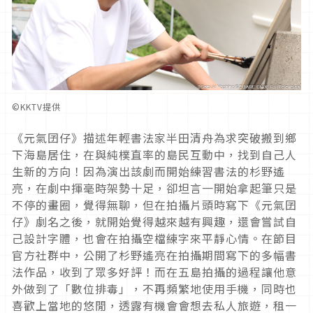
©︎KKTV提供
《元氣囝仔》描述年輕書法家半田清舟為求突破搬到鄉
下海島居住，在與純樸直率的島民互動中，找到自己人
生新的方向！因為演出該劇而開始練習書法的杉野遙
亮，在劇中揮毫時架勢十足，卻坦言一開始拿起筆只是
不停的畫圈，覺得無聊，但在拍攝片頭時寫下《元氣囝
仔》劇名之後，就開始覺得越來越有興趣，還會嘗試自
己設計字體，也會在拍攝空檔練字來平靜心情。在節目
官方社群中，公開了杉野遙亮在拍攝期間寫下的多幅書
法作品，收到了眾多好評！而在五島拍攝的過程讓他意
外做到了「數位排毒」，不再頻繁地使用手機，同時也
喜歡上當地的悠閒，透露有機會會想去私人旅遊，租一