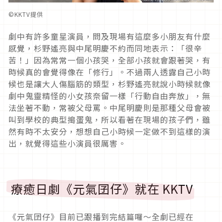
©︎KKTV提供
劇中有許多童星演員，問及現場有這麼多小朋友有什麼
感覺，杉野遙亮與中尾明慶不約而同地表示：「很辛
苦！」因為常常一個小孩哭，全部小孩就會跟著哭，有
時候真的會覺得像在「修行」。不過兩人透露自己小時
候也是讓大人傷腦筋的類型，杉野遙亮就說小時候就像
劇中鬼靈精怪的小女孩奈留一樣「行動自由奔放」，無
法坐著不動，常被父母罵。中尾明慶則是那種父母會被
叫到學校的典型搗蛋鬼，所以看著在現場的孩子們，雖
然有時不太安分，想想自己小時候一定做不到這樣的演
出，就覺得這些小演員很厲害。
療癒日劇《元氣囝仔》就在 KKTV
《元氣囝仔》目前已跟播到完結篇囉～全劇已經在