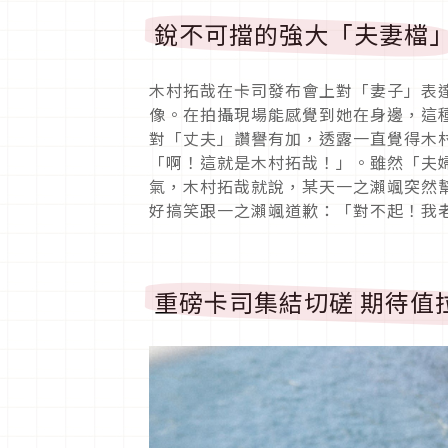
銳不可擋的強大「夫妻檔
木村拓哉在卡司發布會上對「妻子」表
像。在拍攝現場能感覺到她在身邊，這
對「丈夫」讚譽有加，透露一直覺得木
「啊！這就是木村拓哉！」。雖然「夫
氣，木村拓哉就說，某天一之瀨颯突然
好搞笑跟一之瀨颯道歉：「對不起！我
重磅卡司集結切磋 期待值