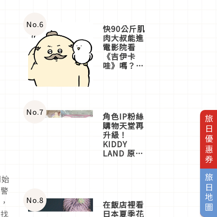
No.
6
快90公斤肌
肉大叔能進
電影院看
《吉伊卡
哇》嗎？日
本重金屬樂
團「打首」
會長與
nagano老師
一同給出了
No.
7
角色IP粉絲
旅日優惠券
答案
購物天堂再
升級！
KIDDY
LAND 原宿
店吉伊卡哇
迎客，新開
旅日地圖
開始
幕
OMOKADO
刑警
店3分即達
No.
8
離，
在飯店裡看
日本夏季花
能找