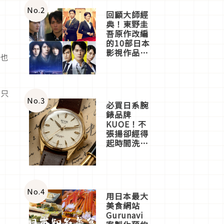
體驗
No.
2
回顧大師經
典！東野圭
吾原作改編
的10部日本
想
影視作品推
希也
薦
到
霸
！只
No.
3
必買日系腕
錶品牌
KUOE！不
張揚卻經得
起時間洗鍊
的經典之作
五選
No.
4
用日本最大
美食網站
Gurunavi