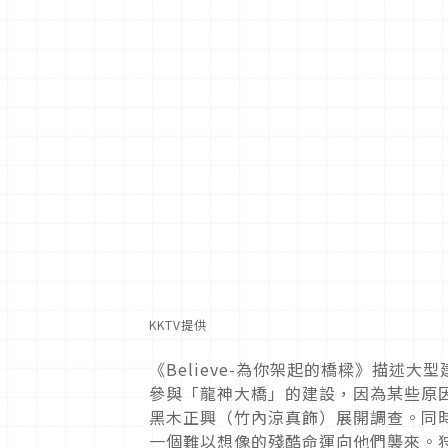
KKTV提供
《Believe-為你架起的橋樑》描述
參與「龍神大橋」的建設，因為某些原
黑木正興（竹內涼真飾）展開調查。同
一個難以想像的殘酷命運向他們襲來。