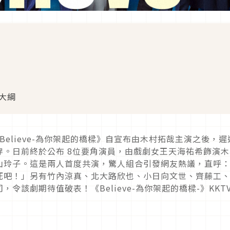
情大綱
《Believe-為你架起的橋樑》自宣布由木村拓哉主演之後，遲
。日前終於公布 8位要角演員，由戲劇女王天海祐希飾演木
山玲子。這是兩人首度共演，驚人組合引發網友熱議，直呼
死吧！」另有竹內涼真、北大路欣也、小日向文世、齊藤工
該劇期待值破表！《Believe-為你架起的橋樑-》KKTV