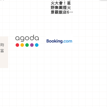
火大會！星
野集團煙火
景觀飯店6
選，讓你不
用人擠人悠
閒欣賞
即時
豐富