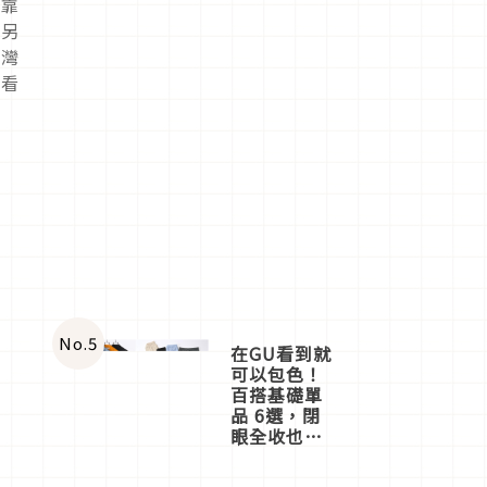
依靠
。另
台灣
「看
前
No.
5
在GU看到就
可以包色！
百搭基礎單
品 6選，閉
眼全收也不
心疼