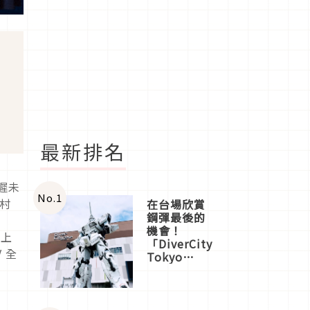
最新排名
遲未
No.
1
村
在台場欣賞
鋼彈最後的
：
機會！
、上
「DiverCity
 全
Tokyo
Plaza」搭
船、購物、
美食及夜
景，一次全