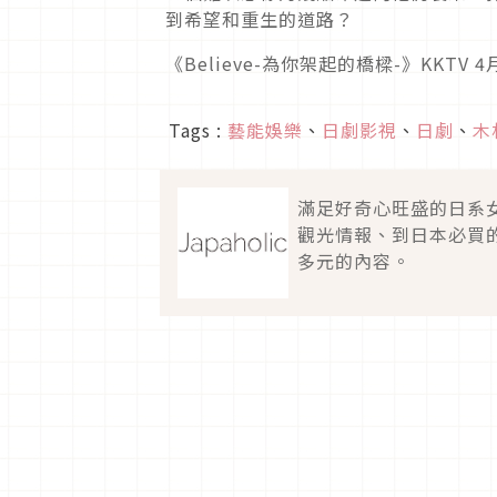
到希望和重生的道路？
《Believe-為你架起的橋樑-》KKTV
Tags :
藝能娛樂
、
日劇影視
、
日劇
、
木
滿足好奇心旺盛的日系
觀光情報、到日本必買
多元的內容。