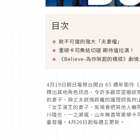
目次
銳不可擋的強大「夫妻檔」
重磅卡司集結切磋 期待值拉滿！
《Believe-為你架起的橋樑》劇
4月19日朝日電視台開台 65 週年鉅作
釋出其他角色訊息，令許多觀眾望眼欲穿
的妻子、與丈夫感情疏離的護理師長狩
「女王演王的妻子，氣場會把其他人嚇
川隆也、一之瀨颯、山本舞香等豪華卡司，令
臺首播，4月26日起每週五更新。