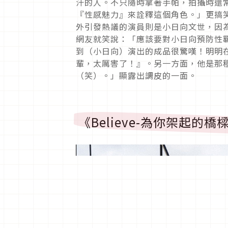
汗的人。不只隨時拿著手帕，拍攝時還
『性感魅力』來詮釋這個角色。」更搞
外引發熱議的演員則是小日向文世，因
網友就笑說：「應該要對小日向預防性
到（小日向）演出的成品很驚嘆！明明
輩，太厲害了！』。另一方面，他是那
（笑）。」顯露出調皮的一面。
《Believe-為你架起的