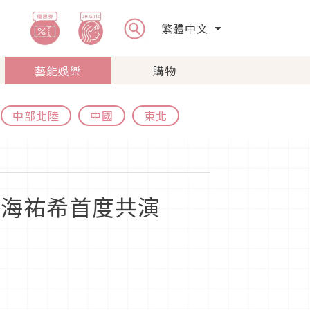
繁體中文
藝能娛樂
購物
中部北陸
中國
東北
、天海祐希首度共演