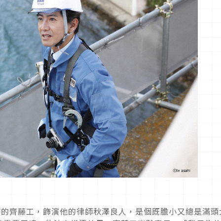
作的齊藤工，飾演他的律師秋澤良人，是個既膽小又總是滿頭