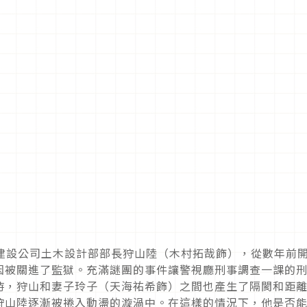
大型建設公司土木設計部部長狩山陸（木村拓哉飾），從數年前
因被關進了監獄。充滿謎團的事件讓警視廳刑事調查一課的
時，狩山和妻子玲子（天海祐希飾）之間也產生了隔閡和距
狩山陸逐漸被捲入動盪的漩渦中。在這樣的情況下，他是否