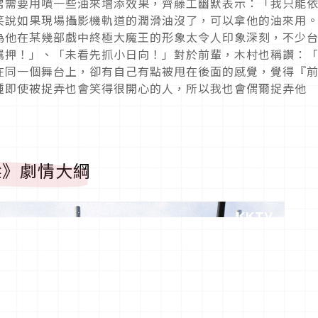
常需要用噴一些油來增添效果，齊藤工幽默表示：「我只能
笑說如果現場攝影機軌道的潤滑油沒了，可以拿他的油來用
為他在某幾部戲中終極大魔王的形象太令人印象深刻，不少
羈押！」、「未看先抓小日向！」對於前輩，木村也稱讚：
在同一個舞台上，卻有自己有點被甩在後面的感覺，覺得『
種即使被捉弄也會笑得很開心的人，所以我也會偶爾捉弄他
橋樑》劇情大綱