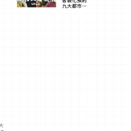
客製化預約
九大都市餐
廳，打造專
屬美食體
驗！
大