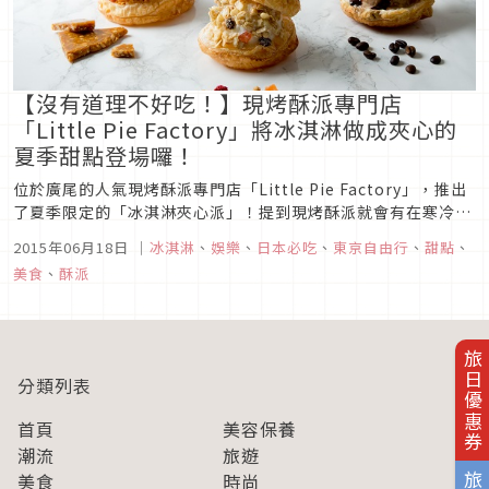
【沒有道理不好吃！】現烤酥派專門店
「Little Pie Factory」將冰淇淋做成夾心的
夏季甜點登場囉！
位於廣尾的人氣現烤酥派專門店「Little Pie Factory」，推出
了夏季限定的「冰淇淋夾心派」！提到現烤酥派就會有在寒冷的
季節裡想來一塊的印象，這次推出的派，則是夾著冰淇淋能夠享
2015年06月18日
｜
冰淇淋
、
娛樂
、
日本必吃
、
東京自由行
、
甜點
、
受冰鎮的夏季甜點唷～♪從6月16日（二）開始販售的「冰淇淋
美食
、
酥派
夾心派」有「貓王艾維斯」還有「BREAKFAST」、「科...
旅日優惠券
分類列表
首頁
美容保養
潮流
旅遊
美食
時尚