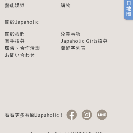
旅日地圖
藝能娛樂
購物
關於Japaholic
關於我們
免責事項
寫手招募
Japaholic Girls招募
廣告、合作洽談
關鍵字列表
お問い合わせ
看看更多有關Japaholic！