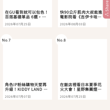
Share
在GU看到就可以包色！
快90公斤肌肉大叔能進
百搭基礎單品 6選，閉
電影院看《吉伊卡哇》
眼全收也不心疼
嗎？日本重金屬樂團
2026年07月25日
2026年08月03日
「打首」會長與nagano
老師一同給出了答案
No.
7
No.
8
角色IP粉絲購物天堂再
在飯店裡看日本夏季花
升級！KIDDY LAND 原
火大會！星野集團煙火
宿店吉伊卡哇迎客，新
景觀飯店6選，讓你不用
2026年07月07日
2026年07月25日
開幕 OMOKADO 店3分
人擠人悠閒欣賞
即達