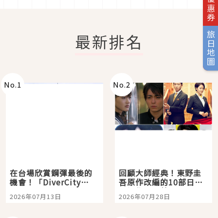
旅日地圖
最新排名
No.
1
No.
2
在台場欣賞鋼彈最後的
回顧大師經典！東野圭
機會！「DiverCity
吾原作改編的10部日本
Tokyo Plaza」搭船、
影視作品推薦
2026年07月13日
2026年07月28日
購物、美食及夜景，一
次全體驗