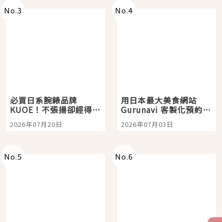
No.
3
No.
4
必買日系腕錶品牌
用日本最大美食網站
KUOE！不張揚卻經得起
Gurunavi 客製化預約九
時間洗鍊的經典之作五
大都市餐廳，打造專屬
2026年07月20日
2026年07月03日
選
美食體驗！
No.
5
No.
6