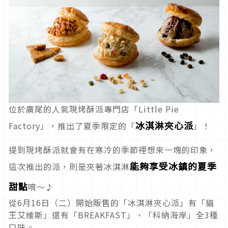
位於廣尾的人氣現烤酥派專門店「Little Pie
冰淇淋夾心派
Factory」，推出了夏季限定的「
」！
提到現烤酥派就會有在寒冷的季節裡想來一塊的印象，
能夠享受冰鎮的夏季
這次推出的派，則是夾著冰淇淋
甜點
唷～♪
從6月16日（二）開始販售的「冰淇淋夾心派」有「貓
王艾維斯」還有「BREAKFAST」、「科納海岸」全3種
口味。