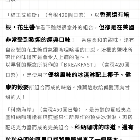
香蕉還有培
「貓王艾維斯」（含稅420圓日幣），以
根，花生醬
但卻是在美國
乍看下雖然很意外的組合，
非常受到歡迎的經典口味
！ 香蕉柔和的甜味，還有
自家製的花生糖香氣跟喀哩喀哩的口感，培根的鹽味所
帶出的味道可是會令人上癮的喔～。
以早餐的概念所製作的「BREAKFAST」（含稅420圓
優格風味的冰淇淋配上椰子、健
日幣），是使用了
康的榖麥
所組合而成的味道。推薦這款給偏愛清爽甘
甜的人！
「科納海岸」（含稅450圓日幣），是芳醇的夏威夷產
産科納咖啡還有焙煎堅果仁所製作的頂尖冰淇淋，再搭
科納咖啡的味道，還有
配巧克力醬而成的完美組合。
粒粒分明的堅果口感將整體提高了一個層次
。