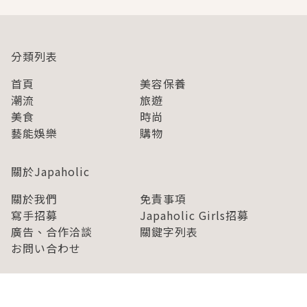
分類列表
首頁
美容保養
潮流
旅遊
美食
時尚
藝能娛樂
購物
關於Japaholic
關於我們
免責事項
寫手招募
Japaholic Girls招募
廣告、合作洽談
關鍵字列表
お問い合わせ