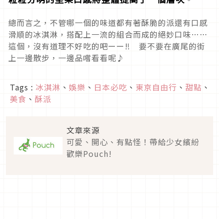
總而言之，不管哪一個的味道都有著酥脆的派還有口感
滑順的冰淇淋，搭配上一流的組合而成的絕妙口味……
這個，沒有道理不好吃的吧ーー‼ 要不要在廣尾的街
上一邊散步，一邊品嚐看看呢♪
Tags :
冰淇淋
、
娛樂
、
日本必吃
、
東京自由行
、
甜點
、
美食
、
酥派
文章來源
可愛、開心、有點怪！帶給少女繽紛
歡樂Pouch!