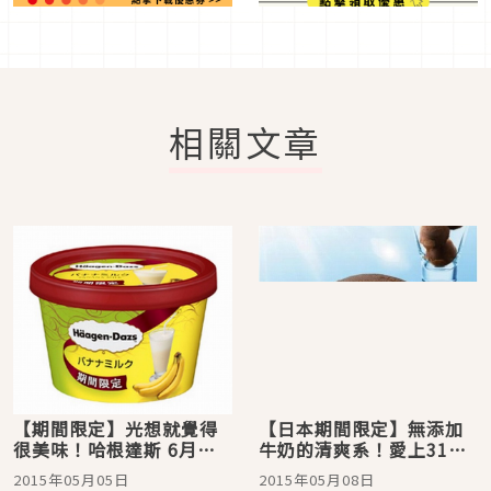
相關文章
【期間限定】光想就覺得
【日本期間限定】無添加
很美味！哈根達斯 6月將
牛奶的清爽系！愛上31冰
推出「香蕉牛奶口味」冰
淇淋的全新風味「巧克力
2015年05月05日
2015年05月08日