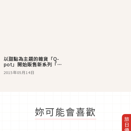
淇淋♪
雪酪」
以甜點為主題的雜貨「Q-
pot」開始販售新系列「冰
淇淋糖果」☆ 咖啡廳也推
2015年05月14日
出了期間限定的甜點喔
妳可能會喜歡
旅日優惠券