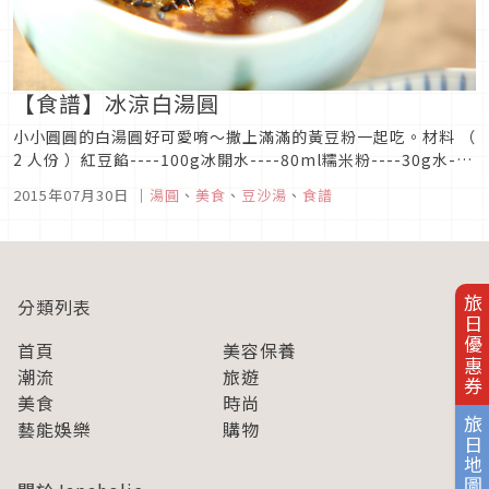
【食譜】冰涼白湯圓
小小圓圓的白湯圓好可愛唷～撒上滿滿的黃豆粉一起吃。材料 （
2 人份 ）紅豆餡----100g冰開水----80ml糯米粉----30g水---
-適量黃豆粉----適量黑芝麻----適量【作法】1. 紅豆泥與冰開
2015年07月30日
｜
湯圓
、
美食
、
豆沙湯
、
食譜
水混合攪拌後放置冷藏冰鎮。2. 邊將水一點一點的倒進糯米粉
裡、揉捏混合至不沾黏的硬度。搓...
旅日優惠券
分類列表
首頁
美容保養
潮流
旅遊
美食
時尚
旅日地圖
藝能娛樂
購物