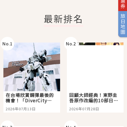
最新排名
旅日地圖
No.
1
No.
2
在台場欣賞鋼彈最後的
回顧大師經典！東野圭
機會！「DiverCity
吾原作改編的10部日本
Tokyo Plaza」搭船、
影視作品推薦
2026年07月13日
2026年07月28日
購物、美食及夜景，一
次全體驗