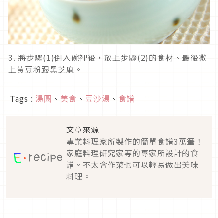
3.
將步驟(1)倒入碗裡後，放上步驟(2)的食材、最後撒
上黃豆粉跟黑芝麻。
Tags :
湯圓
、
美食
、
豆沙湯
、
食譜
文章來源
專業料理家所製作的簡單食譜3萬筆！
家庭料理研究家等的專家所設計的食
譜。不太會作菜也可以輕易做出美味
料理。