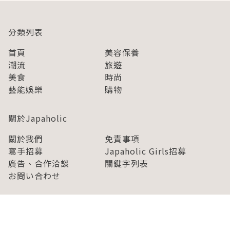
分類列表
首頁
美容保養
潮流
旅遊
美食
時尚
藝能娛樂
購物
關於Japaholic
關於我們
免責事項
寫手招募
Japaholic Girls招募
廣告、合作洽談
關鍵字列表
お問い合わせ