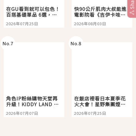
Share
在GU看到就可以包色！
快90公斤肌肉大叔能進
百搭基礎單品 6選，閉
電影院看《吉伊卡哇》
眼全收也不心疼
嗎？日本重金屬樂團
2026年07月25日
2026年08月03日
「打首」會長與nagano
老師一同給出了答案
No.
7
No.
8
角色IP粉絲購物天堂再
在飯店裡看日本夏季花
升級！KIDDY LAND 原
火大會！星野集團煙火
宿店吉伊卡哇迎客，新
景觀飯店6選，讓你不用
2026年07月07日
2026年07月25日
開幕 OMOKADO 店3分
人擠人悠閒欣賞
即達