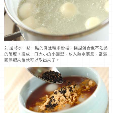
2.
邊將水一點一點的倒進糯米粉裡、揉捏混合至不沾黏
的硬度。搓成一口大小的小圓型、放入熱水滾煮、當湯
圓浮起來後就可以取出來了。