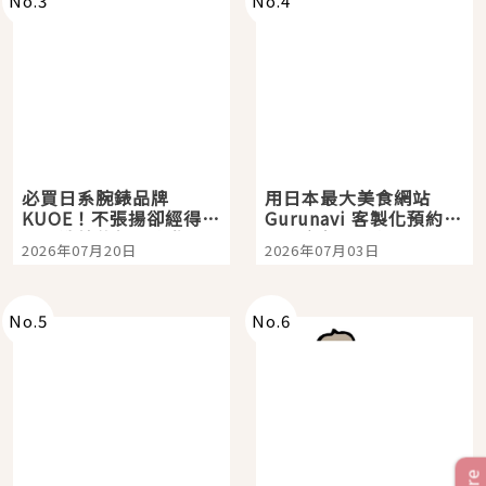
No.
3
No.
4
必買日系腕錶品牌
用日本最大美食網站
KUOE！不張揚卻經得起
Gurunavi 客製化預約九
時間洗鍊的經典之作五
大都市餐廳，打造專屬
2026年07月20日
2026年07月03日
選
美食體驗！
No.
5
No.
6