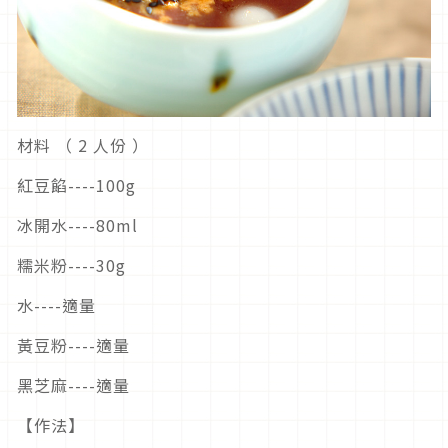
材料
（
2 人份
）
紅豆餡----
100g
冰開水----
80ml
糯米粉----
30g
水----
適量
黃豆粉----
適量
黑芝麻----
適量
【作法】