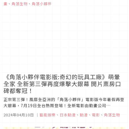
畫
、
角落生物
、
角落小夥伴
真是可愛度爆表！全新的玩具造型讓暑假即將上映的《角落小夥
伴電影版3》期待度再...
《角落小夥伴電影版:奇幻的玩具工廠》萌暈
全家 全新第三彈再度爆擊大銀幕 開片票房口
碑都奪冠！
正宗第三彈！風靡全亞洲的「角落小夥伴」電影版今年暑假再登
大銀幕，7月19日全台熱鬧登場！全新電影由動畫公司
Fanworks出品，找來人氣動畫《宇宙奇妙生物小鐵君》導演作
2024年04月10日
｜
藝能娛樂
、
日本動漫
、
動漫
、
電影
、
角落生物
田ハズム執導、並邀請《角落小夥伴電影版：魔法繪本的新朋
友》編劇角田貴志重磅回歸，攜手打造奇幻冒險新篇章！故事描