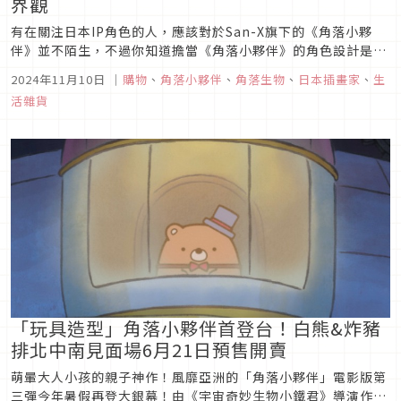
界觀
有在關注日本IP角色的人，應該對於San-X旗下的《角落小夥
伴》並不陌生，不過你知道擔當《角落小夥伴》的角色設計是出
自何人之手嗎？本次文章就要來介紹過去曾任職於San-X，並擔
2024年11月10日
｜
購物
、
角落小夥伴
、
角落生物
、
日本插畫家
、
生
任《角落小夥伴》角色設計的插畫家「よこみぞゆり」，全新原
活雜貨
創作品「なんでもいきもの」，一同來深入了解這位插畫家的療
癒世界觀吧！
「玩具造型」角落小夥伴首登台！白熊&炸豬
排北中南見面場6月21日預售開賣
萌暈大人小孩的親子神作！風靡亞洲的「角落小夥伴」電影版第
三彈今年暑假再登大銀幕！由《宇宙奇妙生物小鐵君》導演作田