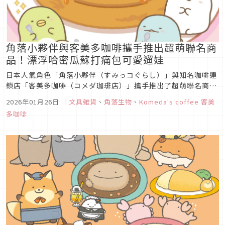
角落小夥伴與客美多咖啡攜手推出超萌聯名商
品！漂浮哈密瓜蘇打痛包可愛遛娃
日本人氣角色「角落小夥伴（すみっコぐらし）」與知名咖啡連
鎖店「客美多咖啡（コメダ珈琲店）」攜手推出了超萌聯名商
品！這次的聯名系列將於2026年1月24日起在全國Loft門市
2026年01月26日
｜
文具雜貨
、
角落生物
、
Komeda's coffee 客美
（部分店鋪除外）開始販售，而San-X官方網路商店則將於
多咖啡
2026年1月26日上午10點開放線上購買。本次聯名系列以客美
多咖啡店的...