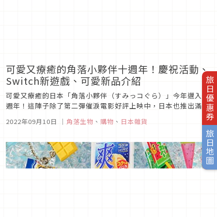
可愛又療癒的角落小夥伴十週年！慶祝活動、
Switch新遊戲、可愛新品介紹
旅日優惠券
可愛又療癒的日本「角落小夥伴（すみっコぐら）」今年邁入十
週年！這陣子除了第二彈催淚電影好評上映中，日本也推出滿滿
慶祝活動與新品，往返市區與羽田機場必搭的京急電鐵以及途經
2022年09月10日
｜
角落生物
、
購物
、
日本雜貨
的12個車站紛紛換裝，變身成超可愛幽靈的角落生物還登上東京
旅日地圖
晴空塔開PARTY，此外TOMICA小車車、任天堂Switch也都推
出最新...