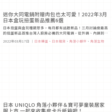
迷你大同電鍋附贈肉包也太可愛！2022年3月
日本盒玩扭蛋新品推薦6選
日本扭蛋與盒玩種類眾多，每月都有話題新品！三月討論度最高
的扭蛋新品首推台灣人廚房必備的大同電鍋，從外鍋、內鍋到飯
匙、量米杯，每一個零件都讓人驚呼於他的還原度，可說是本月
2022年03月17日
｜
日本轉蛋
、
日本雜貨
、
角落小夥伴
、
角落生物
必扭的TOP 1！其他如角落小夥伴、LOTTE冰品、不二家PEKO
醬也都是一不小心就會整套帶走的人氣品，趕快來看看介紹吧！
日本 UNIQLO 角落小夥伴＆寶可夢童裝居家
服上市 一起來收集皮卡丘紙箱吧！