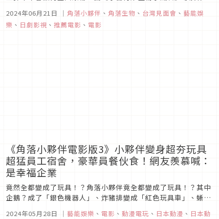
ハズム、《角落小夥伴電影版：魔法繪本的新朋友》編劇角田貴
2024年06月21日
｜
角落小夥伴
、
角落生物
、
台灣見面會
、
藝能娛
志、攜手原班動畫團隊Fanworks打造全新冒險故事《角落小夥
樂
、
日劇影視
、
推薦電影
、
電影
伴電影版：奇幻的玩具工廠》即將在7月19日暑假熱鬧登場！
《角落小夥伴電影版3》小夥伴變身超夯玩具
超猛員工宿舍，豪華員餐伙食！網友羨慕喊：
是幸福企業
竟然全都變成了玩具！？角落小夥伴竟全都變成了玩具！？其中
企鵝？成了「銀色機器人」、炸豬排變成「紅色玩具車」、蜥蜴
成為「發條恐龍」、白熊化身「打鼓小熊」，最後是變身成「超
2024年05月28日
｜
藝能娛樂
、
電影
、
動漫電玩
、
日本動漫
、
日本動
萌芭比」的貓，全都是小朋友最愛的超夯玩具，萌上加萌的模樣