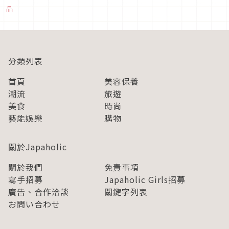
舖精選實用、可愛又平價的角落小夥伴居家香氛與台灣獨家植萃
品
保養產品，來看看超可愛的藍恐龍與貓咪這次又推出什麼必買商
品吧！1. Qher...
分類列表
首頁
美容保養
潮流
旅遊
美食
時尚
藝能娛樂
購物
關於Japaholic
關於我們
免責事項
寫手招募
Japaholic Girls招募
廣告、合作洽談
關鍵字列表
お問い合わせ