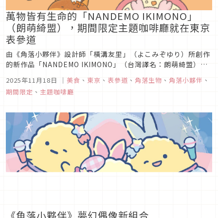
萬物皆有生命的「NANDEMO IKIMONO」
（朗萌綺盟），期間限定主題咖啡廳就在東京
表參道
由《角落小夥伴》設計師「橫溝友里」（よこみぞゆり）所創作
的新作品「NANDEMO IKIMONO」（台灣譯名：朗萌綺盟），
以「萬物皆有生命」的世界觀打造出一個個充滿特色又可愛的生
2025年11月18日
｜
美食
、
東京
、
表參道
、
角落生物
、
角落小夥伴
、
物，如果你也是這部作品的粉絲，可千萬別錯過近期在東京表參
期間限定
、
主題咖啡廳
道開設的主題咖啡廳「なんでもいきもの ～Cafe Nanmono
～...
《角落小夥伴》夢幻偶像新組合