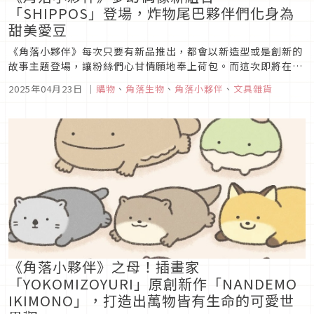
「SHIPPOS」登場，炸物尾巴夥伴們化身為
甜美愛豆
《角落小夥伴》每次只要有新品推出，都會以新造型或是創新的
故事主題登場，讓粉絲們心甘情願地奉上荷包。而這次即將在四
月下旬～五月上市的新品，是以「炸蝦尾巴」、「炸蝦天婦羅尾
2025年04月23日
｜
購物
、
角落生物
、
角落小夥伴
、
文具雜貨
巴」以及「炸竹莢魚尾巴」這三位角色為主角，就讓我們一起來
看看這次發售的新商品以及背後的小故事吧！
《角落小夥伴》之母！插畫家
「YOKOMIZOYURI」原創新作「NANDEMO
IKIMONO」，打造出萬物皆有生命的可愛世