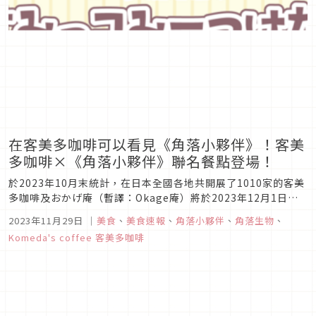
述角落小夥伴意外在森林...
在客美多咖啡可以看見《角落小夥伴》！客美
多咖啡×《角落小夥伴》聯名餐點登場！
於2023年10月末統計，在日本全國各地共開展了1010家的客美
多咖啡及おかげ庵（暫譯：Okage庵）將於2023年12月1日開
始與《角落小夥伴》開始進行聯動。這次除了聯動餐點及《角落
2023年11月29日
｜
美食
、
美食速報
、
角落小夥伴
、
角落生物
、
小夥伴》的原創貼紙外，也會有原創的小卡片呢！
Komeda's coffee 客美多咖啡