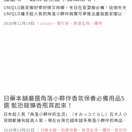
UNIQLO居家服好穿好摸又保暖，冬日在家耍廢必備！這個冬天
UNIQLO攜手超人氣的角落小夥伴與寶可夢推出童裝居家服以及
連帽斗篷，雙面刷毛材質超柔軟，粉嫩色系更是讓人想包套，上
2020年11月19日
｜
uniqlo
、
寶可夢
、
角落生物
、
購物
市期間下單可以得到皮卡丘特製款紙箱以及角落小夥伴獨家設計
款娃娃，趕快來看看介紹吧！角落小夥伴粉嫩斗篷12月18日登
場！圖片來...
日藥本舖嚴選角落小夥伴香氛保養必備用品5
選 藍恐龍擴香瓶買起來！
日本超人氣「角落小夥伴的生活」（すみっコぐらし）在大人小
孩間都擁有超高人氣，現在台灣也越來越多角落小夥伴的商品可
供選購，不用出國就能將可愛又療癒的角落生物帶回家。日藥本
2020年10月21日
｜
日藥本舖
、
肌膚保養
、
角落生物
、
購物
、
香氛用