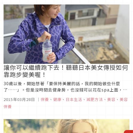
錯，那就是「亮白肌」。現在開始保養的話，3、4月份就能看到
成果喔。春天可是邂逅...
讓你可以繼續跑下去！聽聽日本美女傳授如何
靠跑步變美喔！
30歲以後，開始想著「要保持美麗的話，我的開始做些什麼
了……」。但是沒時間去健身房，也沒錢可以花在spa上面，節
食的話又有壓力……等等，有很多理由讓你瘦不下來吧。 如果你
2015年03月28日
｜
保養
、
健康
、
日本生活
、
減肥方法
、
美容
、
美容
也是這樣的女性，那我們推薦妳去跑步吧！在空閒時間就可以去
保養
跑，而且也不用花錢呢。 可以減肥，也可以透過流汗而提高...