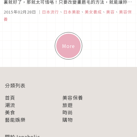
裏就好了，那就太可惜咯！只要改變畫眉毛的方法，就能讓妳變
得更有魅力。只要學會如何畫不同的眉毛，就可以變成妳想要的
2015年02月28日
｜
日本流行
、
日本美妝
、
美女養成
、
美容
、
美容保
臉喔。■從基礎開始學畫眉毛之前，先了解自己的眉型。用眉刷
養
把眉毛的型調好，把不必要的部分刮掉。畫時，從眉尾開始畫。
再把眉毛不夠的地方畫...
More
分類列表
首頁
美容保養
潮流
旅遊
美食
時尚
藝能娛樂
購物
關於Japaholic