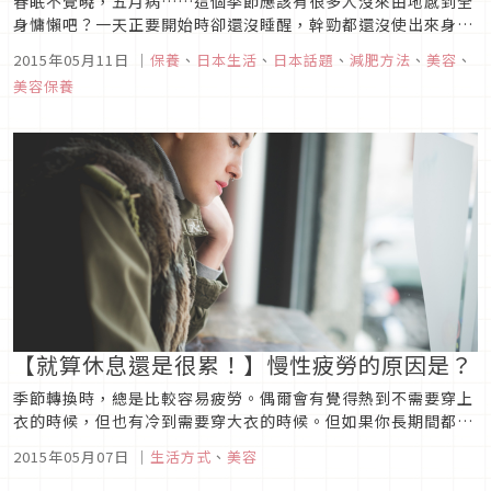
春眠不覺曉，五月病……這個季節應該有很多人沒來由地感到全
身慵懶吧？一天正要開始時卻還沒睡醒，幹勁都還沒使出來身體
就斷電了……。今天要來向大家介紹最近發現的一種適合昏昏沉
2015年05月11日
｜
保養
、
日本生活
、
日本話題
、
減肥方法
、
美容
、
沉春天早晨的飲品。那就是檸檬水。據說不僅名模米蘭達・寇兒
美容保養
愛用，最近也大受愛美女性的關注！而且聽說減肥、美容效果也
非常令人期待。&nb...
【就算休息還是很累！】慢性疲勞的原因是？
季節轉換時，總是比較容易疲勞。偶爾會有覺得熱到不需要穿上
衣的時候，但也有冷到需要穿大衣的時候。但如果你長期間都感
覺疲勞的話，可能就有其他原因。 因此好好重新診視自己每天的
2015年05月07日
｜
生活方式
、
美容
習慣吧。請參考創造不易疲勞健康體質的要點。 【飲食】有好好
補充水分跟鐵質嗎？儘管我們體內有60〜65％都是水分...