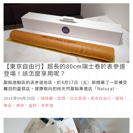
【東京自由行】超長的80cm瑞士卷於表參道
登場！該怎麼享用呢？
甜點激戰區的表參道地區，於4月17日（五）新開幕了一家備受
矚目的蛋糕店。健康取向的純天然甜點專賣店「Natural
Cream Kitchen」。該店的甜點不使用防腐劑、色素，甚至完
2015年04月29日
｜
咖啡廳
、
旅遊
、
日本旅遊
、
東京自由行
、
甜點
、
全不使用白砂糖和麵粉。取而代之的是米粉、麴甜酒和甜菜糖。
美容
、
美食
、
蛋糕
、
表參道
不僅販賣甜點，還有午餐和晚餐的餐點。當中備受矚目的招牌甜
點是長...