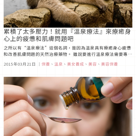
累積了太多壓力！就用『溫泉療法』來療癒身
心上的疲憊和肌膚問題吧
之所以有“溫泉療法”這個名詞，是因為溫泉具有療癒身心疲憊
和改善肌膚問題的天然治療藥物。 雖說要進行溫泉療法需要專業
知識和一定長度的時間,但2天1夜的溫泉之旅也是很有效的方法!
2015年03月21日
｜
保養
、
溫泉
、
美女養成
、
美容
、
美容保養
了解了溫泉的特徵（泉水特質）還有對美容或減肥有效的入浴方
法後，就在下次的溫泉旅行中好好實踐一下吧。