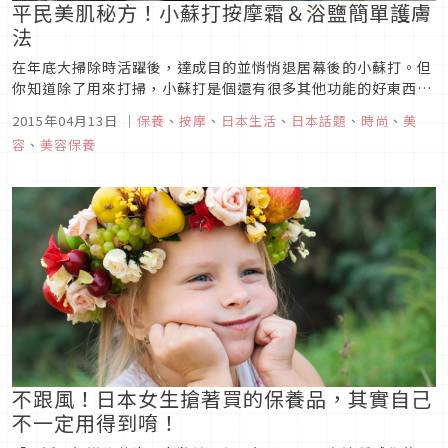
平民美肌秘方！小蘇打按摩霜＆浴鹽簡單護膚
法
在年底大掃除時活躍後，達成目的並悄悄退居幕後的小蘇打。但
你知道除了用來打掃，小蘇打是個還有很多其他功能的好東西
嗎？ 例如說，它有恰到好處的研磨劑作用，可以拿來洗臉或刷牙
2015年04月13日
｜
保養
、
按摩
、
日本生活
、
日本話題
、
時尚
、
美
或是自己做對肌膚溫和的浴鹽來使用。 首先是小蘇打的基本介
容
、
美容保養
紹！小蘇打主要是用來中和並融出酸化的髒污、研磨等，依照
目...
不跟風！日本女生搶著買的保養品，其實自己
不一定用得到唷！