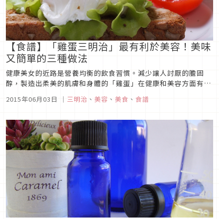
【食譜】「雞蛋三明治」最有利於美容！美味
又簡單的三種做法
健康美女的近路是營養均衡的飲食習慣。減少讓人討厭的膽固
醇，製造出柔美的肌膚和身體的「雞蛋」在健康和美容方面有眾
多優點。 試一下在蔚藍的天空下努力製作雞蛋三明治？因此這
2015年06月03日
｜
三明治
、
美容
、
美食
、
食譜
次，按照不同的目的，向大家介紹三明治的基本款「雞蛋三明
治」的美味做法。 製造美麗的「鬆軟炒雞蛋三明治」Photo ...