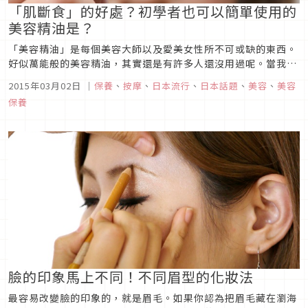
「肌斷食」的好處？初學者也可以簡單使用的
美容精油是？
「美容精油」是每個美容大師以及愛美女性所不可或缺的東西。
好似萬能般的美容精油，其實還是有許多人還沒用過呢。當我們
查詢了如何使用美容精油時，很多雜誌以及名人部落格都介紹說
2015年03月02日
｜
保養
、
按摩
、
日本流行
、
日本話題
、
美容
、
美容
「它什麼都能用！」但是對於沒用過的人，這樣的形容詞對於沒
保養
講一樣，還是不懂如何使用。像現在還在乾燥，肌膚容易出問題
的時候，我們可以用美...
臉的印象馬上不同！不同眉型的化妝法
最容易改變臉的印象的，就是眉毛。如果你認為把眉毛藏在瀏海