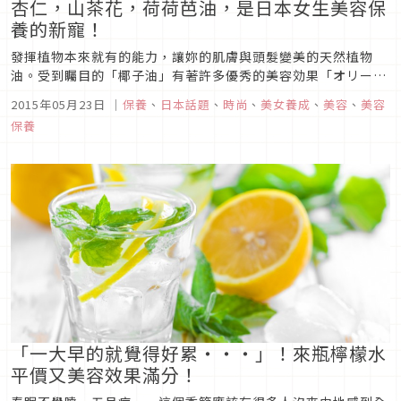
杏仁，山茶花，荷荷芭油，是日本女生美容保
養的新寵！
發揮植物本來就有的能力，讓妳的肌膚與頭髮變美的天然植物
油。受到矚目的「椰子油」有著許多優秀的美容効果「オリーブ
オイル」，即使不是崇尚自然的人也會想要多多利用吧！但是只
2015年05月23日
｜
保養
、
日本話題
、
時尚
、
美女養成
、
美容
、
美容
聽名字，不知道怎麼用，或是不知道有什麼效果的油也有很多
保養
呢。這次我們就來看看比較有人氣的「山茶花油」「甜杏仁油」
「荷荷芭油」的美容効果以...
「一大早的就覺得好累・・・」！來瓶檸檬水
平價又美容效果滿分！