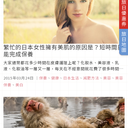
旅日優惠券
旅日地圖
繁忙的日本女性擁有美肌的原因是？短時間就
能完成保養
大家通常都花多少時間在皮膚護理上呢？化妝水、美容液、乳
液、化妝油等一層又一層，每天在不經意間就花費了很多時間
吧。可是，花了這麼多工夫，但有實際達到讓您滿意的美肌效果
2015年03月24日
｜
保養
、
健康
、
日本生活
、
減肥方法
、
美容
、
美容
嗎？既然都花了時間，但若不以正確的方式去保養的話，是很難
保養
、
美白
得到好的效果的。重要的是，皮膚保養的內容。 能達到美肌效
果的保養，...