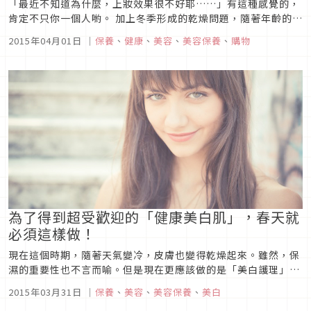
「最近不知道為什麼，上妝效果很不好耶……」有這種感覺的，
肯定不只你一個人喲。 加上冬季形成的乾燥問題，隨著年齡的增
長皮脂分泌量也日漸減少。不僅如此，由於肌膚新陳代謝也日漸
2015年04月01日
｜
保養
、
健康
、
美容
、
美容保養
、
購物
低下，因此有必要選擇好的化妝品。 但在此同時，有一些化妝品
雖然大家都在買，但是實際上卻是不必要的，這樣的化妝品...
為了得到超受歡迎的「健康美白肌」，春天就
必須這樣做！
現在這個時期，隨著天氣變冷，皮膚也變得乾燥起來。雖然，保
濕的重要性也不言而喻。但是現在更應該做的是「美白護理」。
由於冬天的紫外線較弱，現在正是改善暗斑和膚色暗淡的最佳時
2015年03月31日
｜
保養
、
美容
、
美容保養
、
美白
機。你也一定想要用光亮透明的肌膚來迎接今年的春天吧。沒