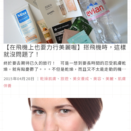
【在飛機上也要力行美麗喔】搭飛機時，這樣
就沒問題了！
終於要去期待已久的旅行！ 可是一想到要長時間的忍受肌膚乾
燥，就有點憂鬱了。。。不但是乾燥，而且又不太能走動的機艙
中，真令人鬱卒啊！所以我們在這要提供妳一些可以在機內美容
2015年04月28日
｜
乾燥肌膚
、
旅遊
、
美女養成
、
美容
、
美麗
、
肌膚
的方法，讓你在到達目的地之後馬上就是美美的喔！讓你在機内
保養
也輕鬆美容，還可以順便紓壓呢。多喝「水」 如果妳說「沒關係
啦，我可以從酒類以...