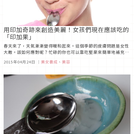
用印加奇跡來創造美麗！女孩們現在應該吃的
「印加果」
春天來了，天氣漸漸變得暖和起來。這個季節的皮膚問題是女性
大敵。該如何應對呢？忙碌的你也可以靠吃堅果來簡單地補充美
容維生素，就像吃零食一樣。愛吃零食的人以及不愛吃的人都應
2015年04月24日
｜
美女養成
、
美容
該關注的堅果！它就是來自於南美亞馬遜河的「印加果」。那它
有著什麼樣的美容效果呢？◆印加果是什麼樣的堅果？印加果又
稱印奇果、印加綠色堅...