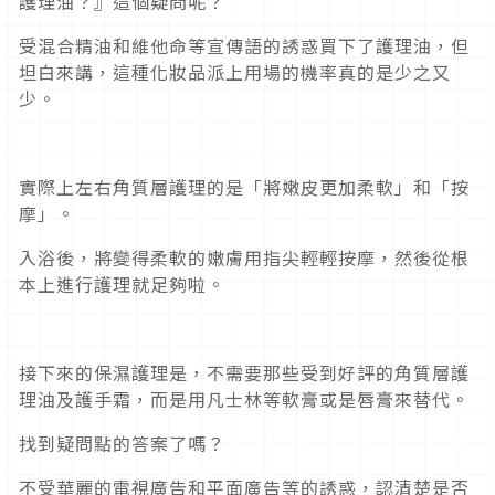
護理油？』這個疑問呢？
受混合精油和維他命等宣傳語的誘惑買下了護理油，但
坦白來講，這種化妝品派上用場的機率真的是少之又
少。
實際上左右角質層護理的是「將嫩皮更加柔軟」和「按
摩」。
入浴後，將變得柔軟的嫩膚用指尖輕輕按摩，然後從根
本上進行護理就足夠啦。
接下來的保濕護理是，不需要那些受到好評的角質層護
理油及護手霜，而是用凡士林等軟膏或是唇膏來替代。
找到疑問點的答案了嗎？
不受華麗的電視廣告和平面廣告等的誘惑，認清楚是否