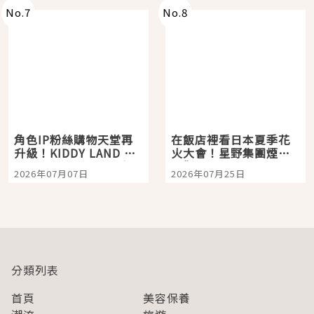
No.
7
No.
8
角色IP粉絲購物天堂再
在飯店裡看日本夏季花
升級！KIDDY LAND 原
火大會！星野集團煙火
宿店吉伊卡哇迎客，新
景觀飯店6選，讓你不用
2026年07月07日
2026年07月25日
開幕 OMOKADO 店3分
人擠人悠閒欣賞
即達
分類列表
首頁
美容保養