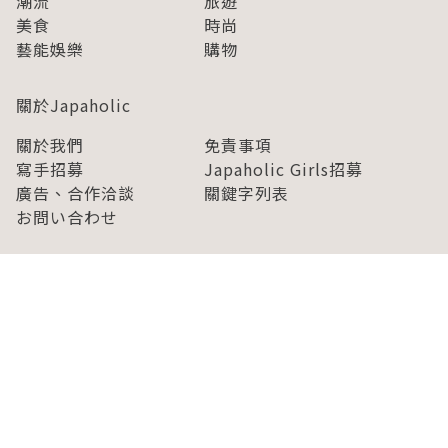
潮流
旅遊
美食
時尚
藝能娛樂
購物
關於Japaholic
關於我們
免責事項
寫手招募
Japaholic Girls招募
廣告、合作洽談
關鍵字列表
お問い合わせ
看看更多有關Japaholic！