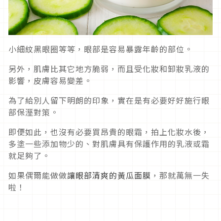
小細紋黑眼圈等等，眼部是容易暴露年齡的部位。
另外，肌膚比其它地方脆弱，而且受化妝和卸妝乳液的
影響，皮膚容易變差。
為了給別人留下明朗的印象，實在是有必要好好施行眼
部保溼對策。
即便如此，也沒有必要買昂貴的眼霜，拍上化妝水後，
多塗一些添加物少的、對肌膚具有保護作用的乳液或霜
就足夠了。
如果偶爾能做做
讓眼部清爽的黃瓜面膜
，那就萬無一失
啦！