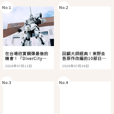
No.
1
No.
2
在台場欣賞鋼彈最後的
回顧大師經典！東野圭
機會！「DiverCity
吾原作改編的10部日本
Tokyo Plaza」搭船、
影視作品推薦
2026年07月13日
2026年07月28日
購物、美食及夜景，一
次全體驗
No.
3
No.
4