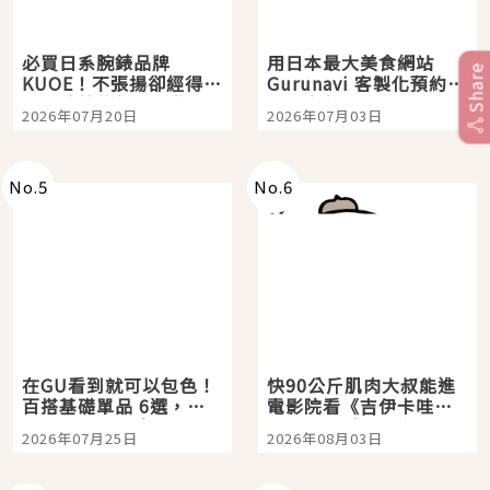
必買日系腕錶品牌
用日本最大美食網站
Share
KUOE！不張揚卻經得起
Gurunavi 客製化預約九
時間洗鍊的經典之作五
大都市餐廳，打造專屬
2026年07月20日
2026年07月03日
選
美食體驗！
No.
5
No.
6
在GU看到就可以包色！
快90公斤肌肉大叔能進
百搭基礎單品 6選，閉
電影院看《吉伊卡哇》
眼全收也不心疼
嗎？日本重金屬樂團
2026年07月25日
2026年08月03日
「打首」會長與nagano
老師一同給出了答案