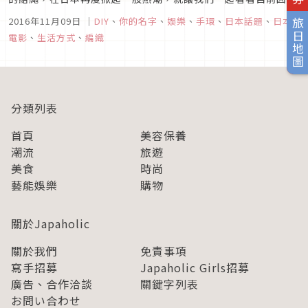
這部電影的影響日本正在流行些什麼吧。
2016年11月09日
｜
DIY
、
你的名字
、
娛樂
、
手環
、
日本話題
、
日本
旅日地圖
電影
、
生活方式
、
編織
分類列表
首頁
美容保養
潮流
旅遊
美食
時尚
藝能娛樂
購物
關於Japaholic
關於我們
免責事項
寫手招募
Japaholic Girls招募
廣告、合作洽談
關鍵字列表
お問い合わせ