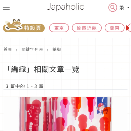
繁
東京
關西近畿
關東
首頁
關鍵字列表
編織
「編織」相關文章一覽
3 篇中的 1 - 3 篇