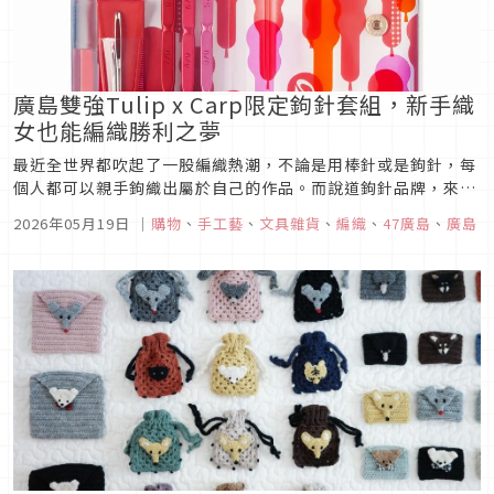
廣島雙強Tulip x Carp限定鉤針套組，新手織
女也能編織勝利之夢
最近全世界都吹起了一股編織熱潮，不論是用棒針或是鉤針，每
個人都可以親手鉤織出屬於自己的作品。而說道鉤針品牌，來自
日本廣島的品牌Tulip，絕對是鉤織愛好者心中的夢幻鉤針。這
2026年05月19日
｜
購物
、
手工藝
、
文具雜貨
、
編織
、
47廣島
、
廣島
次和大家介紹由廣島雙強Tulip鬱金香與廣島東洋鯉魚隊合作的
勾針套組，專屬的收納包內含三枝雙頭鉤針、縫合針、量尺，非
常適合在外旅...