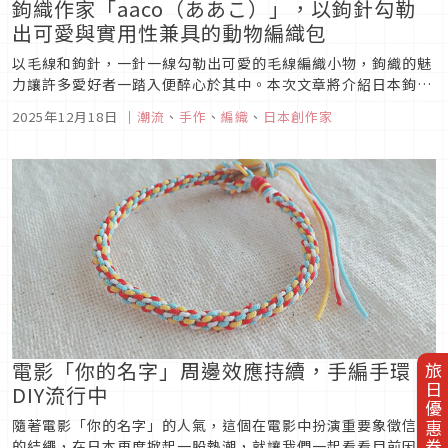
鉤織作家「aaco（ああこ）」，以鉤針勾勒
出可愛與實用性兼具的動物編織包
以毛線和鉤針，一針一線勾勒出可愛的毛線編織小物，鉤織的魅
力讓許多愛好者一踏入便醉心於其中。本次文章將介紹日本鉤織
作家「aaco（ああこ）」，其創新的點子將鉤織作品打造成可
2025年12月18日
｜
潮流
、
手作
、
編織
、
日本創作家
愛又暖心的動物世界，就讓我們一起來認識這位作家並欣賞他的
鉤織作品吧！
電影「你的名字」周邊效應持續，手編手環
旅日優惠券
DIY流行中
隨著電影「你的名字」的人氣，這個在電影中扮演重要象徵信物
的結繩，在日本再度掀起一股熱潮，就讓我們一起看看目前因為