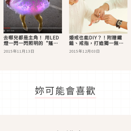
去哪兒都是主角！ 用LED
婚戒也能DIY？！附贈鐵
燈一閃一閃照明的“蓬蓬
鎚、戒指，打造獨一無二
裙”讓我們DIY吧☆
的浪漫回憶
2015年11月13日
2015年12月03日
妳可能會喜歡