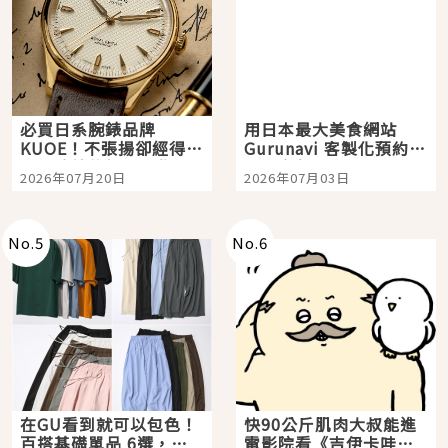
必買日系腕錶品牌
用日本最大美食網站
KUOE！不張揚卻經得起
Gurunavi 客製化預約九
時間洗鍊的經典之作五
大都市餐廳，打造專屬
2026年07月20日
2026年07月03日
選
美食體驗！
No.
5
No.
6
在GU看到就可以包色！
快90公斤肌肉大叔能進
百搭基礎單品 6選，閉
電影院看《吉伊卡哇》