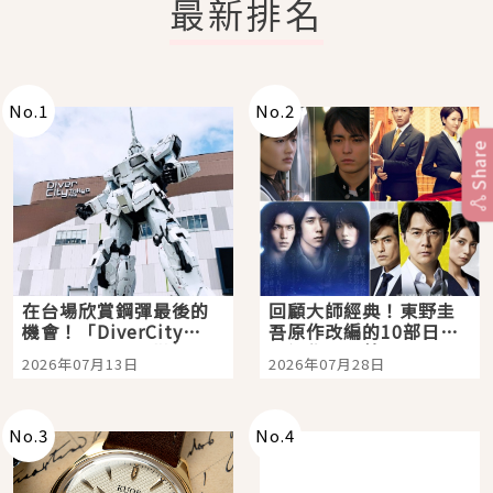
最新排名
No.
1
No.
2
Share
在台場欣賞鋼彈最後的
回顧大師經典！東野圭
機會！「DiverCity
吾原作改編的10部日本
Tokyo Plaza」搭船、
影視作品推薦
2026年07月13日
2026年07月28日
購物、美食及夜景，一
次全體驗
No.
3
No.
4