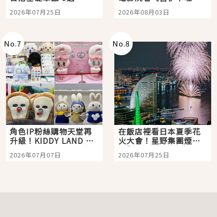
眼全收也不心疼
嗎？日本重金屬樂團
2026年07月25日
2026年08月03日
「打首」會長與nagano
老師一同給出了答案
No.
7
No.
8
角色IP粉絲購物天堂再
在飯店裡看日本夏季花
升級！KIDDY LAND 原
火大會！星野集團煙火
宿店吉伊卡哇迎客，新
景觀飯店6選，讓你不用
2026年07月07日
2026年07月25日
開幕 OMOKADO 店3分
人擠人悠閒欣賞
即達