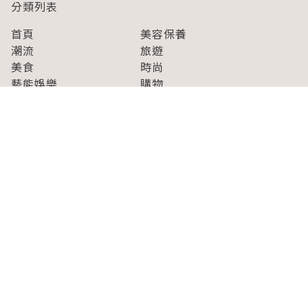
分類列表
首頁
美容保養
潮流
旅遊
美食
時尚
藝能娛樂
購物
關於Japaholic
關於我們
免責事項
寫手招募
Japaholic Girls招募
廣告、合作洽談
關鍵字列表
お問い合わせ