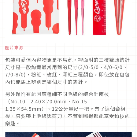
圖片來源
包裝可愛但內容物更是不馬虎，裡面附的三枝雙頭鉤針
尺寸是一般鉤織最常用到的尺寸(3/0-5/0、4/0-6/0、
7/0-8/0)，粉紅、玫紅、深紅三種顏色，即使放在包包
內也能馬上辨別是哪個尺寸的鉤針。
另外還附有能因應粗細不同毛線的縫合針兩枝
（No.10 2.40×70.0mm、No.15
1.35×54.5mm）、12公分量尺一把。有了這個套組
後，只要帶上毛線與剪刀，不管到哪邊都能享受鉤枝的
樂趣。