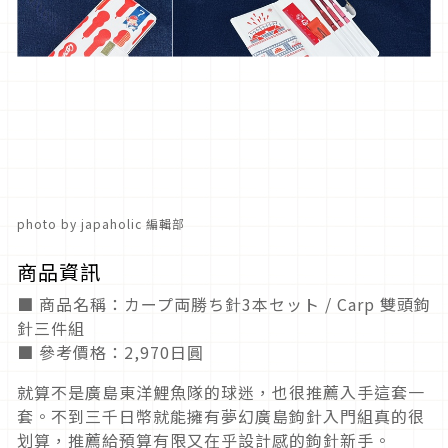
photo by japaholic 編輯部
商品資訊
■ 商品名稱：カープ両勝ち針3本セット / Carp 雙頭鉤
針三件組
■ 參考價格：2,970日圓
就算不是廣島東洋鯉魚隊的球迷，也很推薦入手這套一
套。不到三千日幣就能擁有夢幻廣島鉤針入門組真的很
划算，推薦給預算有限又在乎設計感的鉤針新手。