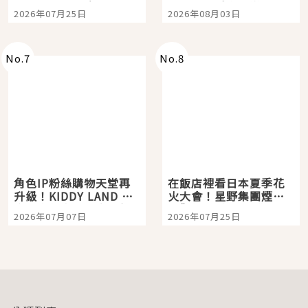
眼全收也不心疼
嗎？日本重金屬樂團
2026年07月25日
2026年08月03日
「打首」會長與nagano
老師一同給出了答案
No.
7
No.
8
角色IP粉絲購物天堂再
在飯店裡看日本夏季花
升級！KIDDY LAND 原
火大會！星野集團煙火
宿店吉伊卡哇迎客，新
景觀飯店6選，讓你不用
2026年07月07日
2026年07月25日
開幕 OMOKADO 店3分
人擠人悠閒欣賞
即達