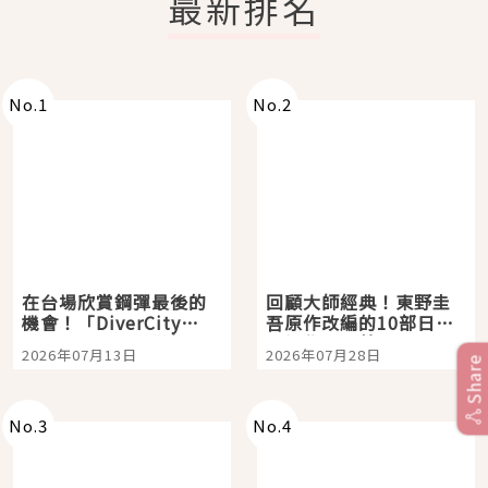
最新排名
No.
1
No.
2
在台場欣賞鋼彈最後的
回顧大師經典！東野圭
機會！「DiverCity
吾原作改編的10部日本
Tokyo Plaza」搭船、
影視作品推薦
2026年07月13日
2026年07月28日
購物、美食及夜景，一
Share
次全體驗
No.
3
No.
4