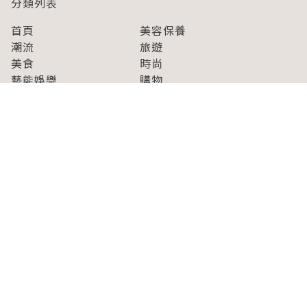
分類列表
首頁
美容保養
潮流
旅遊
美食
時尚
藝能娛樂
購物
關於Japaholic
關於我們
免責事項
寫手招募
Japaholic Girls招募
廣告、合作洽談
關鍵字列表
お問い合わせ