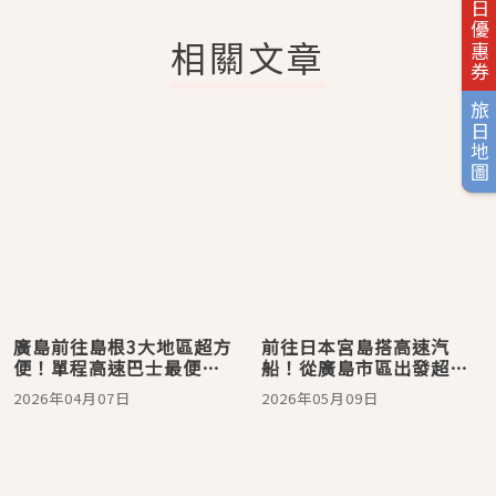
旅日優惠券
相關文章
旅日地圖
廣島前往島根3大地區超方
前往日本宮島搭高速汽
便！單程高速巴士最便宜
船！從廣島市區出發超方
居然只要1000日圓
便
2026年04月07日
2026年05月09日