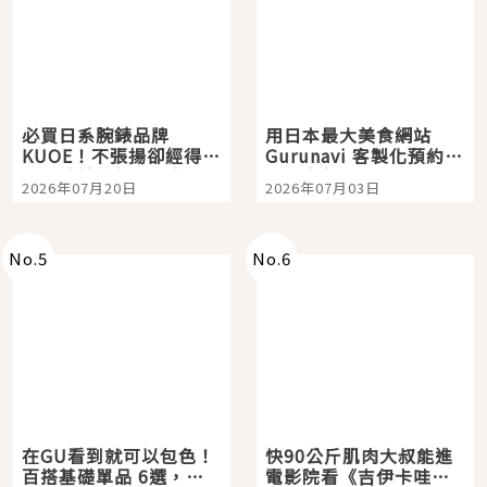
必買日系腕錶品牌
用日本最大美食網站
KUOE！不張揚卻經得起
Gurunavi 客製化預約九
時間洗鍊的經典之作五
大都市餐廳，打造專屬
2026年07月20日
2026年07月03日
選
美食體驗！
No.
5
No.
6
在GU看到就可以包色！
快90公斤肌肉大叔能進
百搭基礎單品 6選，閉
電影院看《吉伊卡哇》