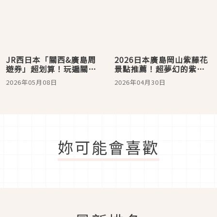
JR西日本「關西&廣島周
2026日本廣島岡山紫藤花
遊券」超划算！玩遍關
景點推薦！超夢幻的紫藤
西、神戶、姬路、岡山、
花×魯冰花同框美景
2026年05月08日
2026年04月30日
廣島超划算
妳可能會喜歡