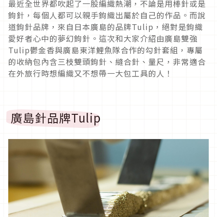
最近全世界都吹起了一股編織熱潮，不論是用棒針或是
鉤針，每個人都可以親手鉤織出屬於自己的作品。而說
道鉤針品牌，來自日本廣島的品牌Tulip，絕對是鉤織
愛好者心中的夢幻鉤針。這次和大家介紹由廣島雙強
Tulip鬱金香與廣島東洋鯉魚隊合作的勾針套組，專屬
的收納包內含三枝雙頭鉤針、縫合針、量尺，非常適合
在外旅行時想編織又不想帶一大包工具的人！
廣島針品牌Tulip