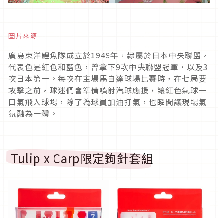
圖片來源
廣島東洋鯉魚隊成立於1949年，隸屬於日本中央聯盟，
代表色是紅色和藍色，曾拿下9次中央聯盟冠軍，以及3
次日本第一。每次在主場馬自達球場比賽時，在七局要
攻擊之前，球迷們會準備噴射汽球應援，讓紅色氣球一
口氣飛入球場，除了為球員加油打氣，也瞬間讓現場氣
氛融為一體。
Tulip x Carp限定鉤針套組