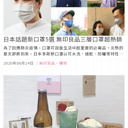
日本話題新口罩5選 無印良品三層口罩超熱銷
為了因應肺炎疫情，口罩可說是生活中超重要的必需品。炎熱的
夏天即將到來，日本多款新口罩以可水洗、速乾、防曬等特性成
為民眾搶購的目標，其中無印良品推出可重複使用的三層口罩短
2020年06月14日
｜
無印良品
、
購物
短一個月即售出百萬片，知名服飾品牌「Right-on」推出的和
紙丹寧口罩兼具抗菌與時尚功能引起熱烈預購，還有哪些話題新
品讓我們來看看...