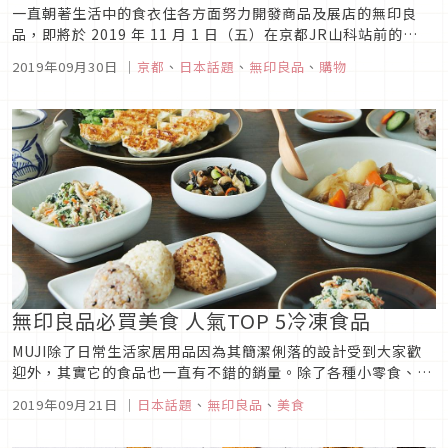
一直朝著生活中的食衣住各方面努力開發商品及展店的無印良
品，即將於 2019 年 11 月 1 日（五）在京都JR山科站前的
racto購物中心地下一樓至二樓開設有著三層樓的大型店舖「無
2019年09月30日
｜
京都
、
日本話題
、
無印良品
、
購物
印良品京都山科」囉！這間京都山科店是延續2018年3月在
AEON堺北花田所開設的「食」的大型專門店的第二間店舖，是
主打...
無印良品必買美食 人氣TOP 5冷凍食品
MUJI除了日常生活家居用品因為其簡潔俐落的設計受到大家歡
迎外，其實它的食品也一直有不錯的銷量。除了各種小零食、即
食調理包及泡麵等，在日本還有一項非常受到大家喜愛的就是無
2019年09月21日
｜
日本話題
、
無印良品
、
美食
印良品的冷凍食品。在日本無印良品所販售的冷凍食品種類非常
的多，目前販售的類別包含世界各國的飯料理、魚類、飲茶、異