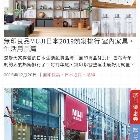
無印良品MUJI日本2019熱銷排行 室內家具・
生活用品篇
深受大家喜愛的日本生活雜貨品牌「無印良品MUJI」公布今年
度的人氣熱銷排行了！每到年底，無印都會整理出最好用銷量最
高的商品提供給大家做參考，看完名單就可立刻前往門市掃貨。
2019年12月20日
｜
無印良品
、
日本必買
、
購物
究竟今年日本年度冠軍是什麼商品呢？本篇要來介紹2019年室
內家具與生活用品的熱銷排行，來看看日本人最喜歡買什麼商
品！圖片來源1. ...
旅日優惠券
旅日地圖