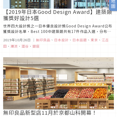
【2019年日本Good Design Award】建築類
獲獎好設計5選
世界四大設計獎之一日本優良設計獎Good Design Award公布
獲獎設計名單，Best 100中建築類共有17件作品入選，分布在
「個人住宅與小型公寓」、「中大型住宅」以及「產業、商業、
2019年10月26日
｜
無印良品
、
日本設計
、
日本話題
、
東京
、
江古
公共設施」等三大建築相關領域，相較於華美好看的建築設計，
田
、
潮流
、
澀谷
、
銀座
Good Design Award更重視其能在設計領域...
無印良品新型店11月於京都山科開幕！