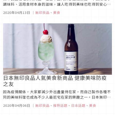
調味料、活用食材本身的滋味，讓人吃得到美味也吃得到安心健
康。無印良品咖哩除了種類超豐富外，像是印度、泰國等擁有特
2020年04月13日
｜
無印良品
、
美食
色風味的異國咖哩在這裡也能輕易入手，從不辣到激辣也都清楚
標示，小份量包裝即使是自己一人依舊能美味開飯。官網還會刊
登運用咖哩速食包來製...
日本無印良品人氣美食新商品 健康美味防疫
之友
因為疫情關係，大家都減少外出盡量待在家，而自己製作各種不
同的美味料理也成為不少人最近宅在家的樂趣之一。日本無印良
品除了販賣文具、家具和日用品外，各種食品也很受歡迎。今天
2020年04月06日
｜
無印良品
、
推特話題
、
日本話題
、
美食
就要介紹幾款最近在日本造成話題的人氣美食新商品，即使不能
外出用餐，只要善用無印良品的即食食品，就能輕鬆享用如外面