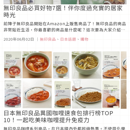
無印良品必買好物7選！伴你度過充實的居家
時光
前陣子無印良品開始在Amazon上販售商品了！無印良品的商品
非常貼近生活，你最喜歡的商品是什麼呢？這次要為大家介紹曾
在SNS上造成話題的無印良品人氣商品。想度過充實的居家時光
2020年06月02日
｜
無印良品
、
日本話題
、
購物
嗎？趕快看看現在必須入手的商品有哪些吧！無印良品必買好物
01. 漂浮蘇打水現在最受日本女生歡迎的無印商品，想必就是漂
浮蘇打水了...
日本無印良品異國咖哩速食包排行榜TOP
10！一起吃美味咖哩提升免疫力
無印良品咖哩系列商品，在日本國內外都超級熱賣。不使用化學