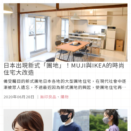
造。「自行填裝水瓶...
日本出現新式「團地」！MUJI與IKEA的時尚
住宅大改造
備受矚目的新式團地日本各地的大型團地住宅，在現代社會中逐
漸被眾人遺忘，不過最近因為新式團地的興起，使團地住宅再度
受到矚目。這些新式住宅除了地理位置便利、構造堅實之外，房
2020年06月28日
｜
無印良品
、
購物
屋更經過大幅翻修，被改造成風格時尚的現代住宅。日本都市再
生機構「UR」找來「MUJI（無印良品）」與「IKEA」合作進行
住宅改造企劃...