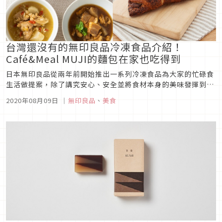
台灣還沒有的無印良品冷凍食品介紹！
Café&Meal MUJI的麵包在家也吃得到
日本無印良品從兩年前開始推出一系列冷凍食品為大家的忙碌食
生活做提案，除了講究安心、安全並將食材本身的美味發揮到最
大外，包含世界各國的主食料理、配菜、飲茶、甜點到麵包種類
2020年08月09日
｜
無印良品
、
美食
可說是應有盡有，招牌的簡約包裝存放在冷凍庫看起來也格外舒
服，早已成為許多日本家庭和獨居者冰箱內必備的好幫手，來看
看賣的都是那些台灣目...