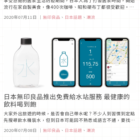
享受悠閒的居家生活防疫期間，日本人為了打發居家時間，開始
流行在家自製美食，像400次咖啡、昭和硬布丁都很受歡迎。難
得能悠閒待在家，當然要好好充實居家生活囉！除了上面提到的
2020年07月11日
｜
無印良品
、
日本話題
、
潮流
DIY美食之外，其實無印良品也有推出許多商品，讓你在家就能
享受悠閒下午茶喔！這次我們要教大家製作最近正夯的「漂浮蘇
打水」，趕快來看...
日本無印良品推出免費給水站服務 最健康的
飲料喝到飽
大家外出旅遊的時候，是否會自己帶水呢？不少人到習慣到定點
先搜尋飲水機裝水，但到日本可能因不熟悉或語言不通，要找到
給水站並不方便。不過日前日本無印良品開始導入「免費給水」
2020年07月08日
｜
無印良品
、
日本話題
、
潮流
服務，於全國113間店舖都設有給水機，同時搭配這項服務，推
出讓消費者重複使用的水瓶，強調日常減塑觀念，減少廢棄物製