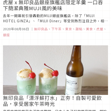
虎屋 x 無印良品銀座旗艦店限定羊羹 一口吞
下簡潔典雅MUJI風的美味
去年一開幕就引發轟動的MUJI銀座旗艦店，除了「MUJI
HOTEL GINZA」、「MUJI Diner」等受到熱烈注目之外，相信
不少人也很驚喜，原本設計做藝文展覽空間的「ATELIER
2020年08月06日
｜
無印良品
、
下午茶
、
東京
、
甜點
、
美食
、
虎屋
、
MUJI」一起回來啦！這個凝聚MUJI理念的創意空間，常舉辦設
銀座
計、建築與飲食為主題的各式活動， 今年為慶祝開業...
無印良品「漂浮蘇打水」正夯！自製可愛飲
品，享受居家午茶時光