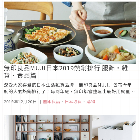
餐廳般的美味唷！1....
無印良品MUJI日本2019熱銷排行 服飾・雜
貨・食品篇
深受大家喜愛的日本生活雜貨品牌「無印良品MUJI」公布今年
度的人氣熱銷排行了！每到年底，無印都會整理出最好用銷量最
高的商品提供給大家做參考，看完名單就可立刻前往門市掃貨。
2019年12月20日
｜
無印良品
、
日本必買
、
購物
上篇介紹完生活用品與家具，本篇要繼續來介紹2019年男女服
飾、雜貨與食品的熱銷排行，來看看日本人最喜歡買什麼商品！
圖片來源3. 服...