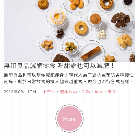
國料理、蔬菜及甜點...
無印良品減醣零食 吃甜點也可以減肥！
無印良品也可以幫你減肥瘦身！現代人為了對抗或預防各種慢性
疾病，對於日常飲食的攝入越來越重視。現今也流行各式各樣的
健康飲食，例如越來越多人加入的低醣飲食或是控制醣攝取量的
2019年09月17日
｜
下午茶
、
無印良品
、
甜點
、
瘦身
、
美食
各種健康飲食。也因此，市面上開始出現各種低醣食品，讓懶得
下廚或是無法下廚的外食族，也能夠有更多的選擇。今天要介紹
的是無印良品為控制醣...
More