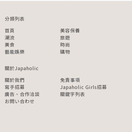
分類列表
首頁
美容保養
潮流
旅遊
美食
時尚
藝能娛樂
購物
關於Japaholic
關於我們
免責事項
寫手招募
Japaholic Girls招募
廣告、合作洽談
關鍵字列表
お問い合わせ