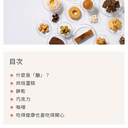
目次
什麼是「醣」？
烘焙蛋糕
餅乾
巧克力
咖哩
吃得健康也要吃得開心