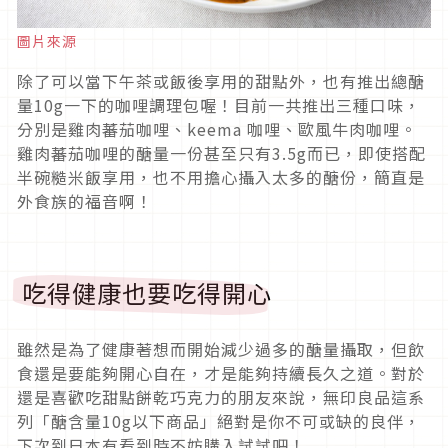
圖片來源
除了可以當下午茶或飯後享用的甜點外，也有推出總醣
量10g一下的咖哩調理包喔！目前一共推出三種口味，
分別是雞肉蕃茄咖哩、keema 咖哩、歐風牛肉咖哩。
雞肉蕃茄咖哩的醣量一份甚至只有3.5g而已，即使搭配
半碗糙米飯享用，也不用擔心攝入太多的醣份，簡直是
外食族的福音啊！
吃得健康也要吃得開心
雖然是為了健康著想而開始減少過多的醣量攝取，但飲
食還是要能夠開心自在，才是能夠持續長久之道。對於
還是喜歡吃甜點餅乾巧克力的朋友來說，無印良品這系
列「醣含量10g以下商品」絕對是你不可或缺的良伴，
下次到日本有看到時不妨購入試試吧！