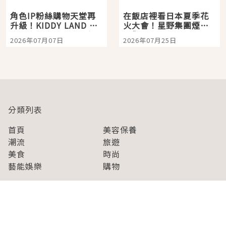
角色IP粉絲購物天堂再
在飯店裡看日本夏季花
升級！KIDDY LAND 原
火大會！星野集團煙火
宿店吉伊卡哇迎客，新
景觀飯店6選，讓你不用
2026年07月07日
2026年07月25日
開幕 OMOKADO 店3分
人擠人悠閒欣賞
即達
分類列表
首頁
美容保養
潮流
旅遊
美食
時尚
藝能娛樂
購物
關於Japaholic
關於我們
免責事項