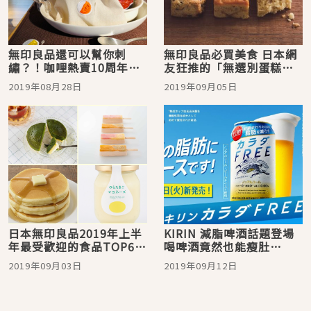
無印良品還可以幫你刺
無印良品必買美食 日本網
繡？！咖哩熱賣10周年期
友狂推的「無選別蛋糕」
間限定款登場
CP值爆表
2019年08月28日
2019年09月05日
日本無印良品2019年上半
KIRIN 減脂啤酒話題登場
年最受歡迎的食品TOP6！
喝啤酒竟然也能瘦肚
零食、甜點、調味料通通
肚？！
2019年09月03日
2019年09月12日
都有！