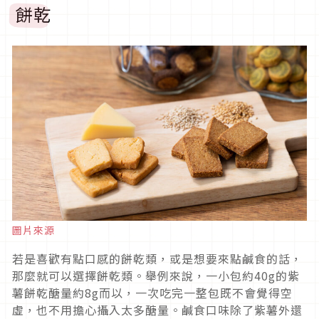
餅乾
圖片來源
若是喜歡有點口感的餅乾類，或是想要來點鹹食的話，
那麼就可以選擇餅乾類。舉例來說，一小包約40g的紫
薯餅乾醣量約8g而以，一次吃完一整包既不會覺得空
虛，也不用擔心攝入太多醣量。鹹食口味除了紫薯外還