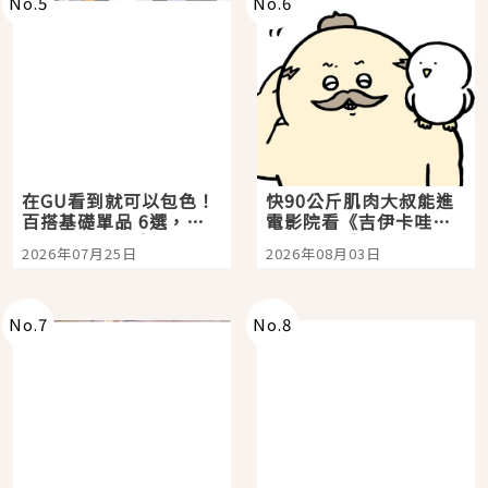
No.
5
No.
6
在GU看到就可以包色！
快90公斤肌肉大叔能進
百搭基礎單品 6選，閉
電影院看《吉伊卡哇》
眼全收也不心疼
嗎？日本重金屬樂團
2026年07月25日
2026年08月03日
「打首」會長與nagano
老師一同給出了答案
No.
7
No.
8