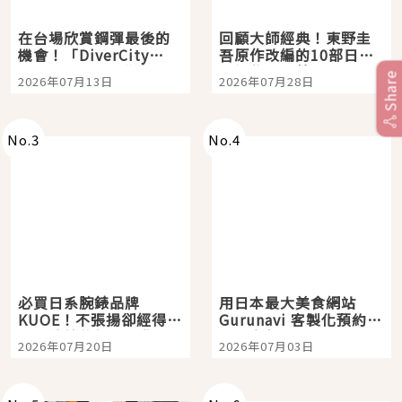
在台場欣賞鋼彈最後的
回顧大師經典！東野圭
機會！「DiverCity
吾原作改編的10部日本
Tokyo Plaza」搭船、
影視作品推薦
Share
2026年07月13日
2026年07月28日
購物、美食及夜景，一
次全體驗
No.
3
No.
4
必買日系腕錶品牌
用日本最大美食網站
KUOE！不張揚卻經得起
Gurunavi 客製化預約九
時間洗鍊的經典之作五
大都市餐廳，打造專屬
2026年07月20日
2026年07月03日
選
美食體驗！