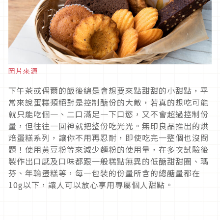
圖片來源
下午茶或偶爾的飯後總是會想要來點甜甜的小甜點，平
常來說蛋糕類絕對是控制醣份的大敵，若真的想吃可能
就只能吃個一、二口滿足一下口慾，又不會超過控制份
量，但往往一回神就把整份吃光光。無印良品推出的烘
焙蛋糕系列，讓你不用再忍耐，即使吃完一整個也沒問
題！使用黃豆粉等來減少麵粉的使用量，在多次試驗後
製作出口感及口味都跟一般糕點無異的低醣甜甜圈、瑪
芬、年輪蛋糕等，每一包裝的份量所含的總醣量都在
10g以下，讓人可以放心享用專屬個人甜點。