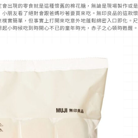
定會出現的零食就是這種懷舊的棉花糖，無論是現場製作或
，小朋友看了絕對會跟爸媽吵著要買來吃。無印良品的這款
來樸實簡單，但事實上打開來吃意外地蓬鬆綿密入口即化。
想起小時候吃到時開心不已的童年時光，赤子之心頓時甦醒。