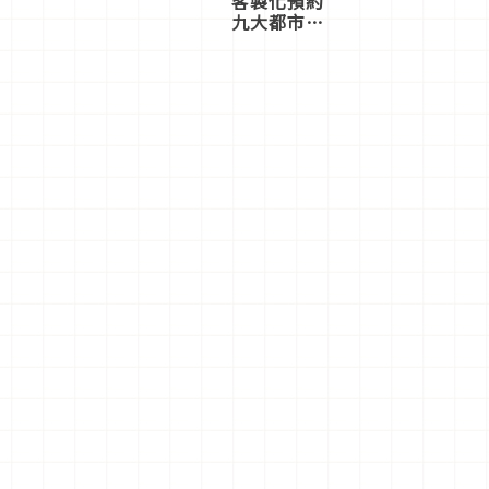
客製化預約
九大都市餐
廳，打造專
屬美食體
驗！