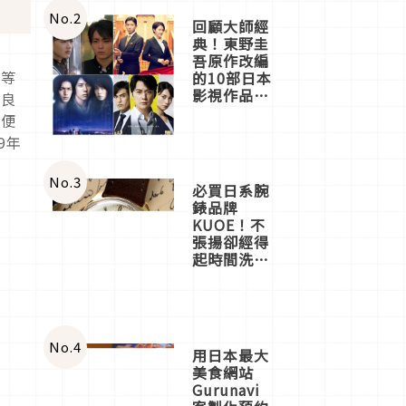
體驗
No.
2
回顧大師經
典！東野圭
吾原作改編
品等
的10部日本
影視作品推
印良
薦
哩便
9年
No.
3
必買日系腕
錶品牌
KUOE！不
張揚卻經得
起時間洗鍊
的經典之作
五選
No.
4
用日本最大
美食網站
Gurunavi