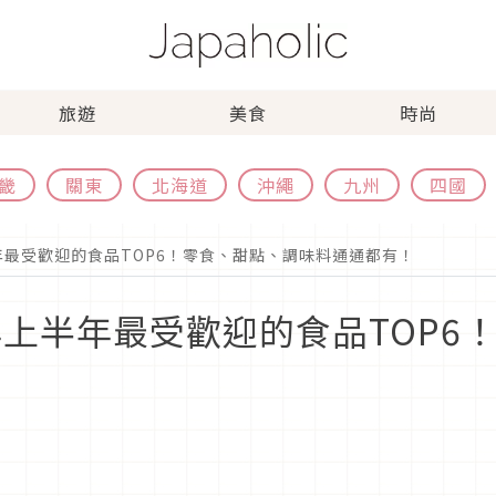
旅遊
美食
時尚
畿
關東
北海道
沖繩
九州
四國
年最受歡迎的食品TOP6！零食、甜點、調味料通通都有！
年上半年最受歡迎的食品TOP6