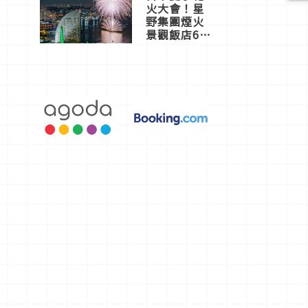
火大會！星
野集團煙火
景觀飯店6
選，讓你不
用人擠人悠
閒欣賞