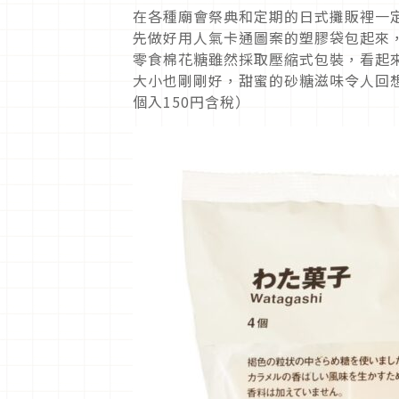
在各種廟會祭典和定期的日式攤販裡一
先做好用人氣卡通圖案的塑膠袋包起來
零食棉花糖雖然採取壓縮式包裝，看起
大小也剛剛好，甜蜜的砂糖滋味令人回
個入150円含稅）