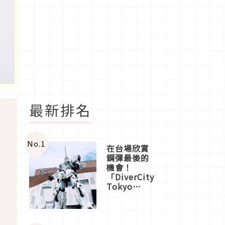
最新排名
No.
1
在台場欣賞
鋼彈最後的
機會！
「DiverCity
Tokyo
Plaza」搭
船、購物、
美食及夜
景，一次全