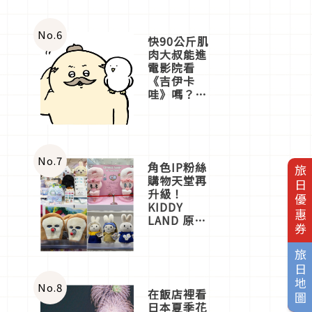
No.
6
快90公斤肌
肉大叔能進
電影院看
《吉伊卡
哇》嗎？日
本重金屬樂
團「打首」
會長與
nagano老師
一同給出了
No.
7
角色IP粉絲
旅日優惠券
答案
購物天堂再
升級！
KIDDY
LAND 原宿
店吉伊卡哇
迎客，新開
旅日地圖
幕
OMOKADO
店3分即達
No.
8
在飯店裡看
日本夏季花