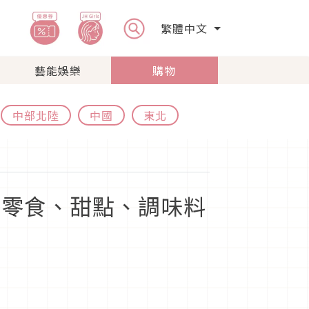
繁體中文
藝能娛樂
購物
中部北陸
中國
東北
！零食、甜點、調味料