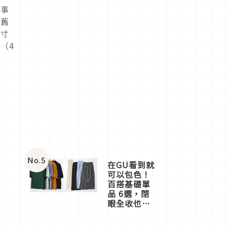
是事
懷舊
尺寸
（4
No.
5
在GU看到就
可以包色！
百搭基礎單
品 6選，閉
眼全收也不
心疼