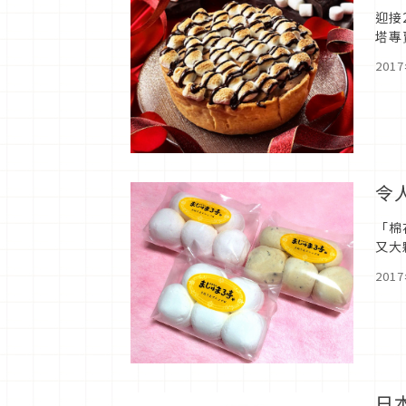
迎接
塔專
201
令
「棉
又大
201
日