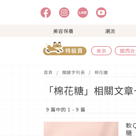
美容保養
潮流
東京
關西近
首頁
關鍵字列表
棉花糖
「棉花糖」相關文章
9 篇中的 1 - 9 篇
軟
糖