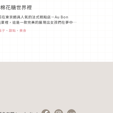
風棉花糖世界裡
前在東京頗具人氣的法式糕點店－Au Bon
熱的盛夏裡，這是一款完美的展現出女孩們在夢中所
...
鬍子
、
甜點
、
美食