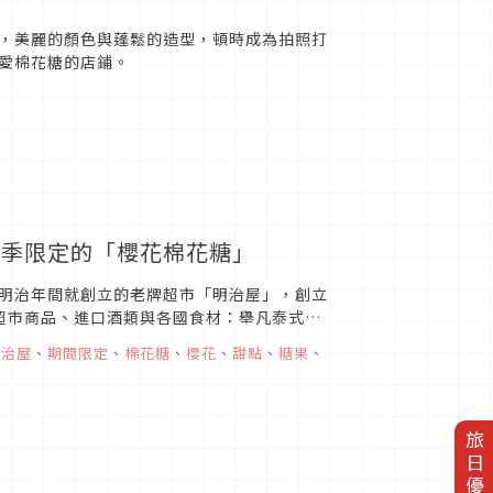
，美麗的顏色與蓬鬆的造型，頓時成為拍照打
愛棉花糖的店鋪。
春季限定的「櫻花棉花糖」
明治年間就創立的老牌超市「明治屋」，創立
般超市商品、進口酒類與各國食材：舉凡泰式調
國人來說，是一間能找到...
明治屋
、
期間限定
、
棉花糖
、
櫻花
、
甜點
、
糖果
、
旅日優惠券