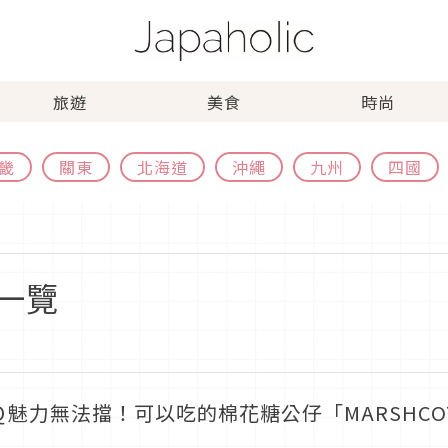
旅遊
美食
時尚
畿
關東
北海道
沖繩
九州
四國
一覽
Ｑ魅力無法擋！可以吃的棉花糖公仔「MARSHC