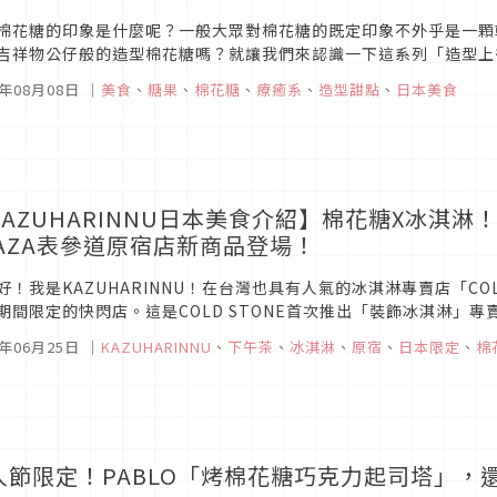
棉花糖的印象是什麼呢？一般大眾對棉花糖的既定印象不外乎是一顆
吉祥物公仔般的造型棉花糖嗎？就讓我們來認識一下這系列「造型上
ARSHCOT」吧！
5年08月08日
｜
美食
、
糖果
、
棉花糖
、
療癒系
、
造型甜點
、
日本美食
KAZUHARINNU日本美食介紹】棉花糖X冰淇淋！？
LAZA表參道原宿店新商品登場！
好！我是KAZUHARINNU！在台灣也具有人氣的冰淇淋專賣店「COL
期間限定的快閃店。這是COLD STONE首次推出「裝飾冰淇淋」專
的擺設！
7年06月25日
｜
KAZUHARINNU
、
下午茶
、
冰淇淋
、
原宿
、
日本限定
、
棉
人節限定！PABLO「烤棉花糖巧克力起司塔」，