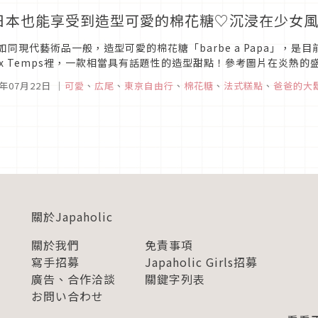
日本也能享受到造型可愛的棉花糖♡沉浸在少女
如同現代藝術品一般，造型可愛的棉花糖「barbe a Papa」，是目
eux Temps裡，一款相當具有話題性的造型甜點！參考圖片在炎
的一款點心。外型可愛到讓人忍不住想就這樣買回家擺著當作裝飾品！雖
5年07月22日
｜
可愛
、
広尾
、
東京自由行
、
棉花糖
、
法式糕點
、
爸爸的大
關於Japaholic
關於我們
免責事項
寫手招募
Japaholic Girls招募
廣告、合作洽談
關鍵字列表
お問い合わせ