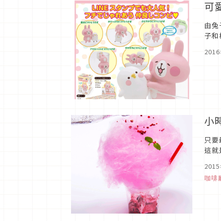
可
由兔
子和
201
小
只要
這就
零食
201
咖啡