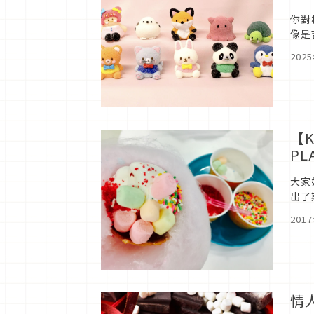
你對
像是
「M
202
【
P
大家
出了
特別
201
情