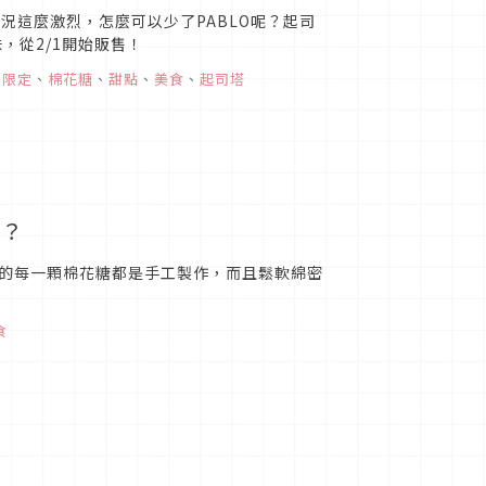
況這麼激烈，怎麼可以少了PABLO呢？起司
，從2/1開始販售！
間限定
、
棉花糖
、
甜點
、
美食
、
起司塔
』？
的每一顆棉花糖都是手工製作，而且鬆軟綿密
食