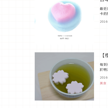
最近
卡的
201
【
每到
於明
味料
201
美食