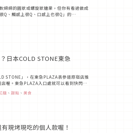
軟綿綿的圓狀或螺旋狀糖果，但你有看過做成
很Q、觸感上很Q、口感上也很Q」的
日本COLD STONE東急
D STONE」，在東急PLAZA表參道原宿店推
賣店喔。東急PLAZA入口處就可以看到快閃店
花糖
、
甜點
、
美食
還有現烤現吃的個人款喔！