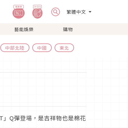
繁體中文
藝能娛樂
購物
中部北陸
中國
東北
OT」Q彈登場，是吉祥物也是棉花