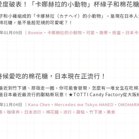
愛度破表！「卡娜赫拉的小動物」杯緣子和棉花
子和小雞組成的「卡娜赫拉（カナヘイ）的小動物」，是現在日本人
棉花糖，是不是超犯規的可愛呢？！
6年01月09日
｜
Bonnie
、
卡娜赫拉的小動物
、
可愛
、
娛樂
、
扭蛋
、
日本卡
時候愛吃的棉花糖，日本現在正流行！
最近到竹下通、原宿走一圈，你可能會發現，怎麼有一堆女生在吃棉
是日本最近最流行的甜點新玩意！★TOTTI Candy Factory從大阪紅到
糖果店。各式各樣粉色繽紛的零食，讓人光是用看的就充滿了...
5年11月04日
｜
Kana Chen
、
Mercedes me Tokyo HANED
、
OMOHARA
廳
、
咖啡弄
、
日本流行
、
棉花糖
、
流行
、
甜點
、
竹下通
、
美食