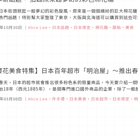
日本街頭掀起一股夢幻的彩色旋風，原來是一個個繽紛的巨大棉花糖
熱門話題！特別幫大家整理了東京、大阪與北海道可以購買到這些可
6年10月30日
｜
Alice Lee
、
日本話題
、
日本限定
、
棉花糖
、
甜點
、
美食
櫻花美食特集】日本百年超市「明治屋」〜推出
春天，日本的超市就會推出很多粉色系的限量商品，今天要介紹一間
治18年（西元1885年），是間專門進口國外商品的企業，除了一
、美式糕點原料甚至是台灣皮蛋，都可以在此找到，對居住在日本的外
6年03月08日
｜
Alice Lee
、
伴手禮
、
日本美食
、
日本超市
、
日本限定
、