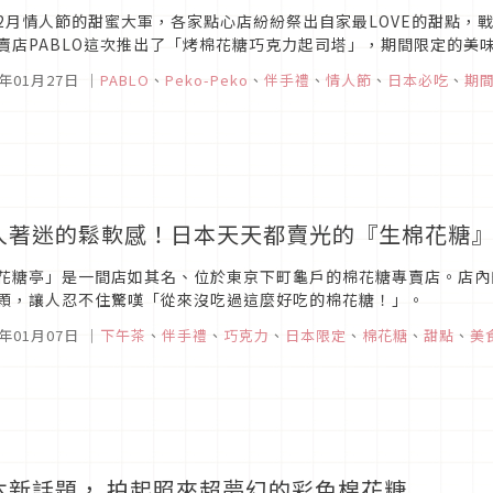
2月情人節的甜蜜大軍，各家點心店紛紛祭出自家最LOVE的甜點，戰
賣店PABLO這次推出了「烤棉花糖巧克力起司塔」，期間限定的美味
7年01月27日
｜
PABLO
、
Peko-Peko
、
伴手禮
、
情人節
、
日本必吃
、
期
人著迷的鬆軟感！日本天天都賣光的『生棉花糖
花糖亭」是一間店如其名、位於東京下町龜戶的棉花糖專賣店。店內
顆，讓人忍不住驚嘆「從來沒吃過這麼好吃的棉花糖！」。
7年01月07日
｜
下午茶
、
伴手禮
、
巧克力
、
日本限定
、
棉花糖
、
甜點
、
美
本新話題， 拍起照來超夢幻的彩色棉花糖