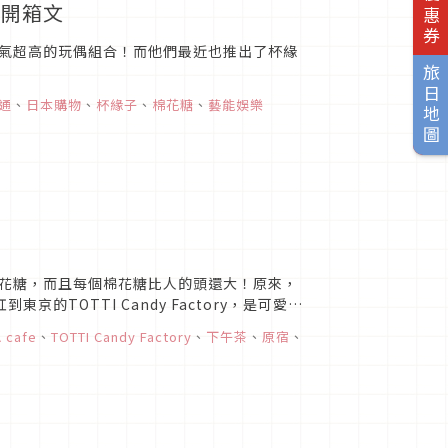
糖開箱文
氣超高的玩偶組合！而他們最近也推出了杯緣
旅日地圖
通
、
日本購物
、
杯緣子
、
棉花糖
、
藝能娛樂
花糖，而且每個棉花糖比人的頭還大！原來，
東京的TOTTI Candy Factory，是可愛的
 cafe
、
TOTTI Candy Factory
、
下午茶
、
原宿
、