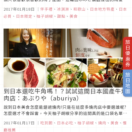
強調不添加任何人工配料，僅採用和歌山產的南高梅以及日本國
2017年01月18日
｜
伴手禮
、
冰淇淋
、
和歌山
、
日本地方特產
、
日本
產蜂蜜當作原料，並經由嚴格的溫度控管，醃漬半年後才完成的
必買
、
日本限定
、
柚子胡椒
、
甜點
、
美食
梅蜜。
旅日優惠券
旅日地圖
到日本還吃牛角嗎！？試試這間日本國產牛燒
肉店：あぶりや（aburiya）
說到日本美食怎麼能錯過燒肉!只是在這麼多燒肉店中要選誰呢?
怎麼選才不會踩雷，今天柚子胡椒分享的這間真的是口袋名單，
它不像外面有些燒肉店只限時90分鐘，這間店是限時120分鐘吃
2017年01月17日
｜
吃到飽
、
日本必吃
、
柚子胡椒
、
燒肉
、
美食
、
餐
到飽，且肉的品質很好、熟食精緻、甜點也很用心，柚子胡椒吃
廳推薦
過這間燒肉後，就不曾再踏進其他燒肉吃到飽了。