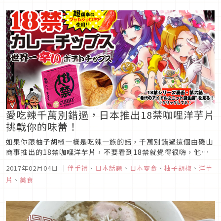
法，想說這樣真的好吃嗎...
愛吃辣千萬別錯過，日本推出18禁咖哩洋芋片
挑戰你的味蕾！
如果你跟柚子胡椒一樣是吃辣一族的話，千萬別錯過這個由磯山
商事推出的18禁咖哩洋芋片，不要看到18禁就覺得很嗨，他其
實要訴求的內容是大人才能承擔得起的辣度。
2017年02月04日
｜
伴手禮
、
日本話題
、
日本零食
、
柚子胡椒
、
洋芋
片
、
美食