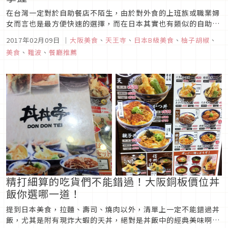
在台灣一定對於自助餐店不陌生，由於對外食的上班族或職業婦
女而言也是最方便快速的選擇，而在日本其實也有類似的自助餐
店唷!如果有經過天王寺或難波車站，不妨可以留意一下專門販
2017年02月09日
｜
大阪美食
、
天王寺
、
日本B級美食
、
柚子胡椒
、
賣日式熟食的專門店Cook deli GOZEN(クックデリ御膳)。由
美食
、
難波
、
餐廳推薦
於位於交通方便的車站周圍或地下街附近，只要經過很難不被琳
瑯滿目...
精打細算的吃貨們不能錯過！大阪銅板價位丼
飯你選哪一道！
提到日本美食，拉麵、壽司、燒肉以外，清單上一定不能錯過丼
飯，尤其是附有現炸大蝦的天丼，絕對是丼飯中的經典美味啊!