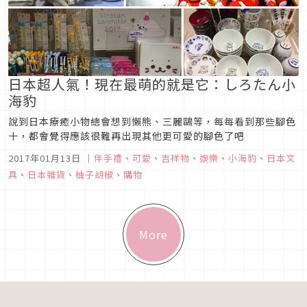
日本超人氣！現在最萌的就是它：しろたん小
海豹
說到日本療癒小物總會想到懶熊、三麗鷗等，每每看到那些腳色
十，都會覺得應該很難再出現其他更可愛的腳色了吧
2017年01月13日
｜
伴手禮
、
可愛
、
吉祥物
、
娛樂
、
小海豹
、
日本文
具
、
日本雜貨
、
柚子胡椒
、
購物
More