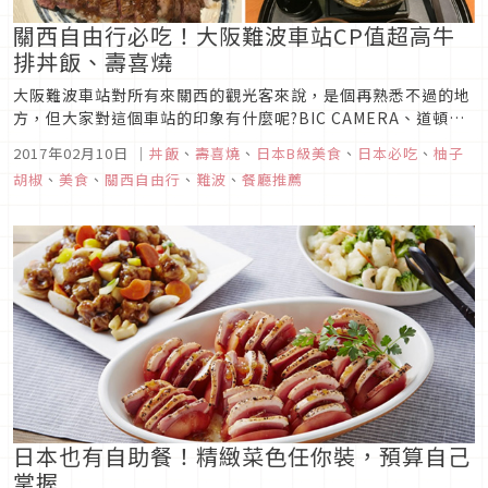
關西自由行必吃！大阪難波車站CP值超高牛
排丼飯、壽喜燒
大阪難波車站對所有來關西的觀光客來說，是個再熟悉不過的地
方，但大家對這個車站的印象有什麼呢?BIC CAMERA、道頓
堀、高島屋、0101百貨，應該鮮少有人會想說要在難波車站吃
2017年02月10日
｜
丼飯
、
壽喜燒
、
日本B級美食
、
日本必吃
、
柚子
東西吧，今天柚子胡椒就要來介紹一間位於難波車站地下街的平
胡椒
、
美食
、
關西自由行
、
難波
、
餐廳推薦
價隱藏美食。
日本也有自助餐！精緻菜色任你裝，預算自己
掌握