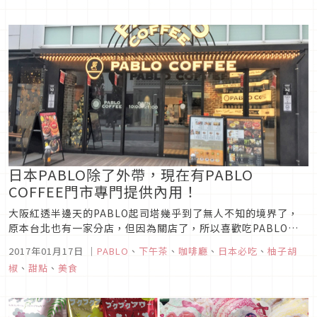
日本PABLO除了外帶，現在有PABLO
COFFEE門市專門提供內用！
大阪紅透半邊天的PABLO起司塔幾乎到了無人不知的境界了，
原本台北也有一家分店，但因為關店了，所以喜歡吃PABLO起
司塔的人，還是得要到大阪來才吃得到了！
2017年01月17日
｜
PABLO
、
下午茶
、
咖啡廳
、
日本必吃
、
柚子胡
椒
、
甜點
、
美食