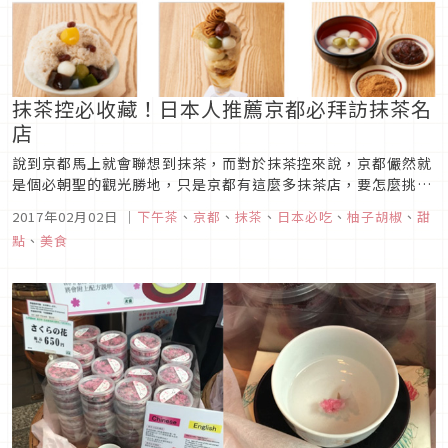
抹茶控必收藏！日本人推薦京都必拜訪抹茶名
店
說到京都馬上就會聯想到抹茶，而對於抹茶控來說，京都儼然就
是個必朝聖的觀光勝地，只是京都有這麼多抹茶店，要怎麼挑、
怎麼吃才對?接下來柚子胡椒就要來分享幾間日本人推薦必拜訪
2017年02月02日
｜
下午茶
、
京都
、
抹茶
、
日本必吃
、
柚子胡椒
、
甜
的抹茶店給大家。
點
、
美食