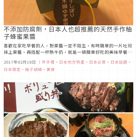
不添加防腐劑，日本人也超推薦的天然手作柚
子蜂蜜果醬
喜歡在家吃早餐的人，對果醬一定不陌生，有時簡單的一片吐司
抹上果醬，再搭配一杯熱牛奶，就是一頓簡單好吃的美味早餐，
由於吐司本身沒什麼味道，此時果醬就是個很重要的角色，好吃
2017年02月18日
｜
伴手禮
、
日本地方特產
、
日本必買
、
日本話題
、
的果醬能為忙碌的一天打開美好的序幕，如果是外食族的人，假
日本限定
、
柚子胡椒
、
美食
日時也可以放下忙碌的步調，透過一頓簡單的早餐，讓一周的都
在接受較重口味的身體...