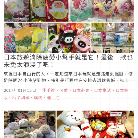
日本旅遊消除疲勞小幫手就是它！最後一款也
未免太浪漫了吧！
來過日本自由行的人，一定知道來日本玩就是走路走到鐵腿，修
足時間24小時貼到飽，特別是行程中有安排去環球影城、迪士尼
樂園的人，肯定對柚子胡椒講的事情很有共鳴對吧！今天柚子胡
2017年01月15日
｜
伴手禮
、
可愛
、
日本必買
、
日本生活
、
日本藥
椒要分享的，雖然不是針對腳酸，但對消除旅行整體疲勞可說是
妝
、
柚子胡椒
、
購物
、
迪士尼
很有幫助的方法，那就是泡澡啦！