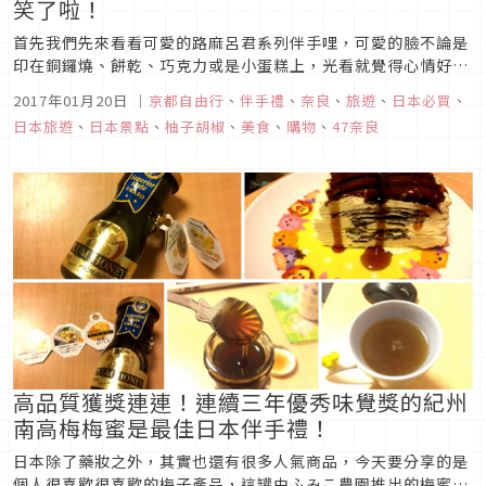
笑了啦！
首先我們先來看看可愛的路麻呂君系列伴手哩，可愛的臉不論是
印在銅鑼燒、餅乾、巧克力或是小蛋糕上，光看就覺得心情好
好，且每盒大約是在500日幣上下，盒內的小包裝也滿多的，買
2017年01月20日
｜
京都自由行
、
伴手禮
、
奈良
、
旅遊
、
日本必買
、
回去送人也不用擔心荷包失血。
日本旅遊
、
日本景點
、
柚子胡椒
、
美食
、
購物
、
47奈良
高品質獲獎連連！連續三年優秀味覺獎的紀州
南高梅梅蜜是最佳日本伴手禮！
日本除了藥妝之外，其實也還有很多人氣商品，今天要分享的是
個人很喜歡很喜歡的梅子產品，這罐由ふみこ農園推出的梅蜜，