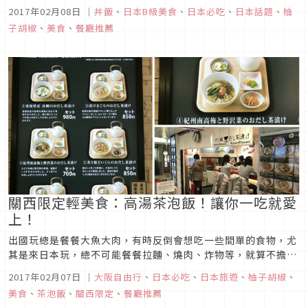
但通常天丼的價位都在日幣1千左右，如果來日本遊玩想要省錢
2017年02月08日
｜
丼飯
、
日本B級美食
、
日本必吃
、
日本話題
、
柚
吃美食，一定要爬文一下柚子胡椒分享的口袋名單美食~平價又
子胡椒
、
美食
、
餐廳推薦
好吃的丼丼亭。
關西限定輕美食：高湯茶泡飯！讓你一吃就愛
上！
出國玩總是餐餐大魚大肉，有時反倒會想吃一些間單的食物，尤
其是來日本玩，總不可能餐餐拉麵、燒肉、炸物等，就算不擔心
熱量應該也會覺得有點膩吧，此時有些人會選擇便宜大碗的すぎ
2017年02月07日
｜
大阪自由行
、
日本必吃
、
日本旅遊
、
柚子胡椒
、
屋、松屋等平價牛丼店來換換口味，除了這些之外，柚子胡椒今
美食
、
茶泡飯
、
關西限定
、
餐廳推薦
天要來分享的是有時會在日劇中看到，但又會抱持著疑惑的想