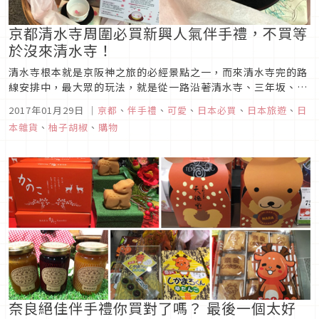
京都清水寺周圍必買新興人氣伴手禮，不買等
於沒來清水寺！
清水寺根本就是京阪神之旅的必經景點之一，而來清水寺完的路
線安排中，最大眾的玩法，就是從一路沿著清水寺、三年坂、二
年坂等走到八坂神社，然後逛逛祇園看看鴨川後回大阪，這基本
2017年01月29日
｜
京都
、
伴手禮
、
可愛
、
日本必買
、
日本旅遊
、
日
算是個入門套裝行程，今天柚子胡椒就要介紹這個入門行程中必
本雜貨
、
柚子胡椒
、
購物
定會經過的幾間最近興起的必買伴手禮。
奈良絕佳伴手禮你買對了嗎？ 最後一個太好