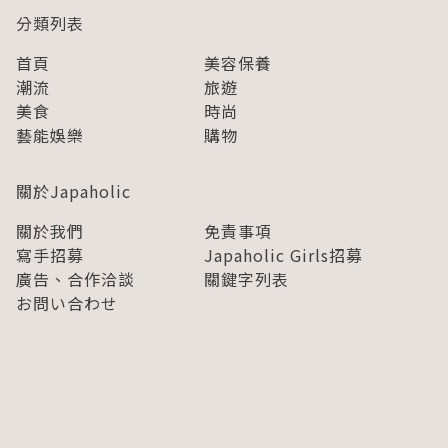
分類列表
首頁
美容保養
潮流
旅遊
美食
時尚
藝能娛樂
購物
關於Japaholic
關於我們
免責事項
寫手招募
Japaholic Girls招募
廣告、合作洽談
關鍵字列表
お問い合わせ