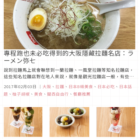
專程跑也未必吃得到的大阪隱藏拉麵名店：ラ
ーメン弥七
說到拉麵馬上就會聯想到一蘭拉麵、一風堂拉麵等知名拉麵店，
這些知名拉麵店對在地人來說，就像是觀光拉麵店一般，有些人
不太能理解為什麼觀光客就是要吃這幾間店，於是乎我就想說那
2017年02月03日
｜
大阪
、
拉麵
、
日本B級美食
、
日本必吃
、
日本話
我反過來問一下日本人都吃那些拉麵店好了，此時就能看到日本
題
、
柚子胡椒
、
美食
、
關西自由行
、
餐廳推薦
人不敢負擔責任推薦的表情說「你可以上食べログ看看，基本上
上位的店家都算不錯」