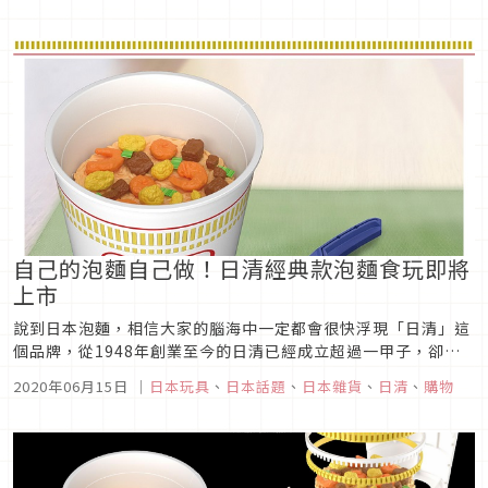
質營養素卻是大大增加，目前提供原味與海鮮兩種人氣經典選
擇，買啦哪次不買，只要是泡麵控都一定要試試進化版的日清
啊！「高蛋白質＆低醣質...
自己的泡麵自己做！日清經典款泡麵食玩即將
上市
說到日本泡麵，相信大家的腦海中一定都會很快浮現「日清」這
個品牌，從1948年創業至今的日清已經成立超過一甲子，卻還
是在日本與海外市場站得穩穩地，除了泡麵本身好吃之外，也是
2020年06月15日
｜
日本玩具
、
日本話題
、
日本雜貨
、
日清
、
購物
因為不停推出新產品與周邊商品，一起來看看這次又推出了什麼
吧！2020版日清泡麵食玩圖片來源這次推出的日清泡麵食玩，
是日清和知名玩具...