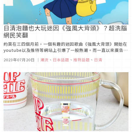
日清泡麵也大玩迷因《強風大背頭》？超洗腦
網民笑翻
約莫在三四個月前，一個有趣的迷因歌曲《強風大背頭》開始在
youtube以及推特等網站上引爆了一股熱潮。而一直以來廣告都
相當有趣且無厘頭的日清也在這次搭上了這股熱潮，究竟是怎麼
2023年07月20日
｜
潮流
、
日本話題
、
推特話題
、
日清
一回事呢？就讓我們一起來看看吧！