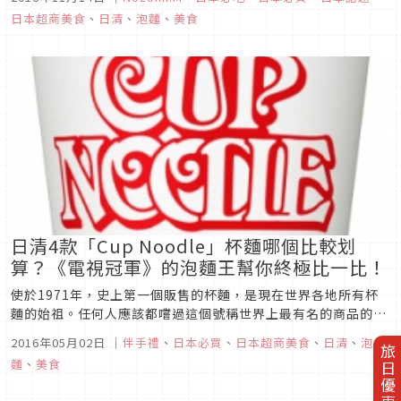
日本超商美食
、
日清
、
泡麵
、
美食
日清4款「Cup Noodle」杯麵哪個比較划
算？《電視冠軍》的泡麵王幫你終極比一比！
使於1971年，史上第一個販售的杯麵，是現在世界各地所有杯
麵的始祖。任何人應該都嚐過這個號稱世界上最有名的商品的味
道，今天來分析比較一下該Cup Noodle的各種容量。
2016年05月02日
｜
伴手禮
、
日本必買
、
日本超商美食
、
日清
、
泡
旅日優惠券
麵
、
美食