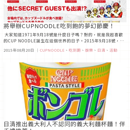
將舉辦CUPNOODLE吃到飽的夢幻節慶！
大家知道1971年9月18號是什麼日子嗎？對的，就是我超喜歡
的CUP NOODLE誕生在這個世界的日子。2015年9月18號，是
CUP NOODLE第44個生日。 生日的前一天９月１７號，將舉辦
2015年08月20日
｜
CUPNOODLE
、
吃到飽
、
娛樂
、
日清
、
活動
只有一天的夢幻節慶！『STAY HOT FES BOILED BY CUP
NOOD...
日清推出義大利人不認同的義大利麵杯麵！伴