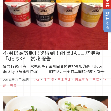
旅日地圖
不用搭頭等艙也吃得到！網購JAL日航泡麵
「de SKY」試吃報告
曾於1995年在「電視冠軍」最終回合問題裡亮相的是「Udon
de Sky（烏龍麵泡麵）」。當時我只是稍有耳聞的程度，尚未親
眼看過實品。對於有生以來，別說是飛機的商務艙，連火車的高
2016年04月06日
｜
JAL
、
伴手禮
、
日本限定
、
日本零食
、
日清
、
泡
級車廂也一次都沒有坐過的自己，這可以說是沒有緣份享用的食
麵
、
美食
物。但是，其實這項商品也可以在網路上買得到。而且如果是住
在東京附...