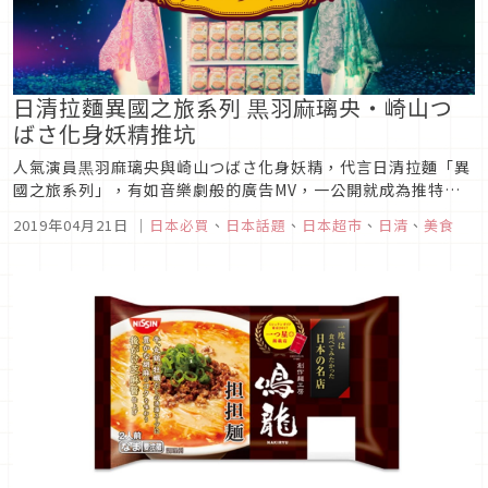
日清拉麵異國之旅系列 黒羽麻璃央・崎山つ
ばさ化身妖精推坑
人氣演員黒羽麻璃央與崎山つばさ化身妖精，代言日清拉麵「異
國之旅系列」，有如音樂劇般的廣告MV，一公開就成為推特上
的人氣話題，30秒短篇當日閱覽數就衝破10萬，連帶讓商品在
2019年04月21日
｜
日本必買
、
日本話題
、
日本超市
、
日清
、
美食
超市的詢問度也飆升。日清食品表示這次請來人氣帥演員－－黒
羽麻璃央・崎山つばさ拍攝廣告，是為了要給喜愛異國風料理女
性族群的犒賞，這麼...