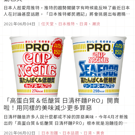
日本人超愛用推特，推特的趨勢關鍵字有時候能反映了最近日本
人在討論甚麼話題，「日本推特鄉民週記」將會挑選出每週精選
趨勢關鍵字向大家介紹，讓大家可以明白日本最近在熱議什麼！
2021年06月04日
｜
任天堂
、
日本推特
、
日清
、
潮流
本週日本推特主要圍繞在從5月31日開始到6月4日結束，隨著日
本疫苗施打擴大，似乎對於疫情有一線生機的日本這週有許多較
為快樂正面的事情...
「高蛋白質＆低醣質 日清杯麵PRO」開賣
啦！用同樣的美味減少更多罪惡
日清杯麵是許多人說什麼都戒不掉的罪惡美味，今年4月才新推
出的「高蛋白質＆低醣質 日清杯麵PRO」根本就是泡麵控的救
星，在同樣的迷人風味裡不僅熱量、醣質都降低了，所需的蛋白
2021年06月02日
｜
日本泡麵
、
日本話題
、
日清
、
美食