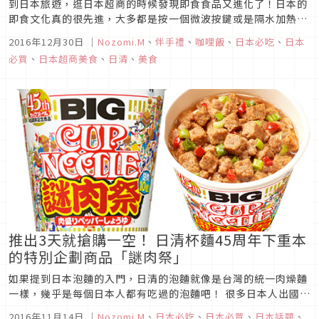
到日本旅遊，逛日本超商的時候發現即食食品又進化了！日本的
即食文化真的很先進，大多都是按一個微波按鍵或是隔水加熱，
就可以吃到熱騰騰、跟現做食物一樣好吃的微波或是冷凍食品。
2016年12月30日
｜
Nozomi.M
、
伴手禮
、
咖哩飯
、
日本必吃
、
日本
但是現在竟然有不用微波，不用開火加熱，跟泡麵一樣只要加熱
必買
、
日本超商美食
、
日清
、
美食
水就可以吃到跟現煮一樣好吃的咖哩飯！！ 真的是超乎我的想
像!
推出3天就搶購一空！ 日清杯麵45周年下重本
的特別企劃商品「謎肉祭」
如果提到日本泡麵的入門，日清的泡麵就像是台灣的統一肉燥麵
一樣，幾乎是每個日本人都有吃過的泡麵吧！ 很多日本人出國怕
水土不服，行李箱裡面幾乎都會帶的泡麵就是日清的杯麵了！
2016年11月14日
｜
Nozomi.M
、
日本必吃
、
日本必買
、
日本話題
、