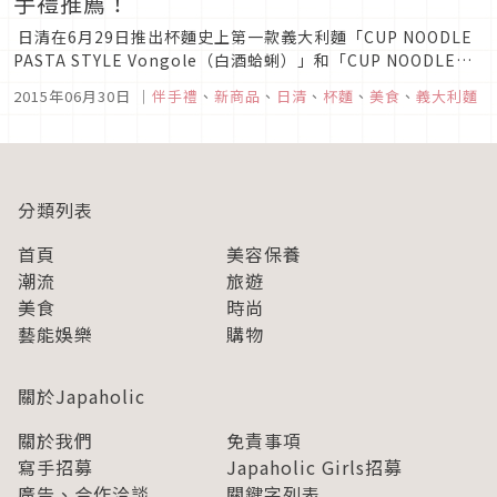
手禮推薦！
日清在6月29日推出杯麵史上第一款義大利麵「CUP NOODLE
PASTA STYLE Vongole（白酒蛤蜊）」和「CUP NOODLE
PASTA STYLE Bolognese（肉醬）」兩種口味！ 然後，為了
2015年06月30日
｜
伴手禮
、
新商品
、
日清
、
杯麵
、
美食
、
義大利麵
得到當地的加持，他們還特地飛到義大利麵的發源地，義大利托
斯卡...
分類列表
首頁
美容保養
潮流
旅遊
美食
時尚
藝能娛樂
購物
關於Japaholic
關於我們
免責事項
寫手招募
Japaholic Girls招募
廣告、合作洽談
關鍵字列表