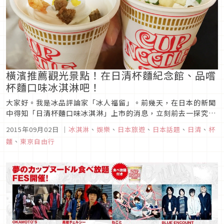
橫濱推薦觀光景點！在日清杯麵紀念館、品嚐
杯麵口味冰淇淋吧！
大家好。我是冰品評論家「冰人福留」。前幾天，在日本的新聞
中得知「日清杯麵口味冰淇淋」上市的消息，立刻前去一探究
竟！由於是當地限定販售的商品，不親自前往是吃不到的夢幻商
2015年09月02日
｜
冰淇淋
、
娛樂
、
日本旅遊
、
日本話題
、
日清
、
杯
品。而販售的場所就位於日清公司所創立的安藤百福發明記念
麵
、
東京自由行
館。從未來港區線的「未來港車站」下車後徒步走約8分鐘。
JR、市營地下鐵線「櫻木町...