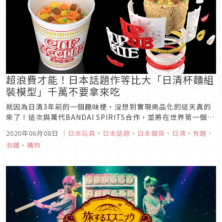
超浪費才能！日本話題作等比大「日清杯麵組
裝模型」千萬不要拿來吃
就因為日清3年前的一個趣味梗，沒想到實現商品化的這天真的
來了！這次與萬代BANDAI SPIRITS合作，並將在世界第一個泡
麵誕生的當天（9月18日）販售「日清泡麵組裝模型」，從構造
2020年06月08日
｜
日本玩具
、
日本話題
、
日本雜貨
、
日清
、
有趣
、
外觀到麵體、乾料都超擬真，3分鐘或許可以泡一杯麵但絕對組
泡麵
、
購物
不了的泡麵模型，當然要爭相入手收藏囉！真心不騙！等比例
「日清泡...