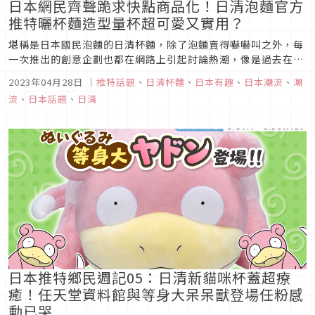
日本網民齊聲跪求快點商品化！日清泡麵官方
推特曬杯麵造型量杯超可愛又實用？
堪稱是日本國民泡麵的日清杯麵，除了泡麵賣得嚇嚇叫之外，每
一次推出的創意企劃也都在網路上引起討論熱潮，像是過去在推
特上發表的「日清杯麵造型蛋糕」、「日清杯麵超大背袋」等各
2023年04月28日
｜
推特話題
、
日清杯麵
、
日本有趣
、
日本潮流
、
潮
種新奇的點子，都紛紛讓網友齊聲跪求：「拜託商品化販
流
、
日本話題
、
日清
售！」。而在日前日清杯麵也再出奇招，在推特上曬出了「杯面
造型量杯」，該貼文在網路上...
日本推特鄉民週記05：日清新貓咪杯蓋超療
癒！任天堂資料館與等身大呆呆獸登場任粉感
動已哭