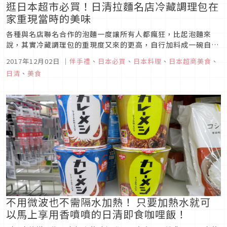
逛日本超市必買！日清拉麵名店冷藏調理包在
家重現當時的美味
各種與名店聯名合作的泡麵一度讓所有人都瘋狂，比起泡麵來
說，其實冷藏調理包的重現度又來的更高，自行加料成一碗自家
拉麵也沒有問題，是很多日本主婦們的心頭好，不僅方便美味價
2017年12月02日
｜
伴手禮
、
日本必買
、
日本料理
、
日本超商美食
、
格也很親民，變化自由更不用擔心有蔬菜攝取不足的疑慮，下次
日清
、
美食
有到日本來不妨到超市的冷藏區尋找看看吧！
不用微波也不需隔水加熱！ 只要加熱水就可
以馬上享用香噴噴的日清即食咖哩飯！