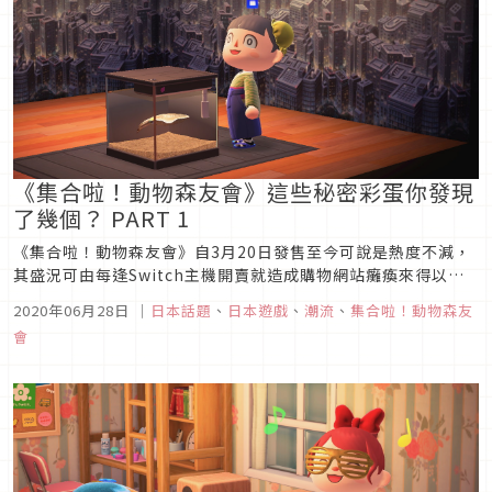
《集合啦！動物森友會》這些秘密彩蛋你發現
了幾個？ PART 1
《集合啦！動物森友會》自3月20日發售至今可說是熱度不減，
其盛況可由每逢Switch主機開賣就造成購物網站癱瘓來得以證
實。本篇將節錄日本專門介紹遊戲彩蛋的youtube頻道：
2020年06月28日
｜
日本話題
、
日本遊戲
、
潮流
、
集合啦！動物森友
「Rewn TV」內集結網友投稿的「隱藏在遊戲中的超精緻小彩
會
蛋」影片當中或許是台灣網友比較不熟悉的小彩蛋來給大家瞧
瞧，就讓我們...