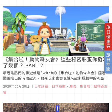
走出遊戲也可買到史萊姆，趕快來瞧瞧這要如何入手吧！圖片來
源現...
旅日優惠券
旅日地圖
《集合啦！動物森友會》這些秘密彩蛋你發現
了幾個？ PART 2
最近最熱門的手遊就是Switch的《集合啦！動物森友會》隨著
遊戲推出的時間越久，動森玩家也發現越來越多遊戲中的彩蛋。
日本專門介紹遊戲埋藏的小彩蛋的youtube頻道「Rewn
2020年06月28日
｜
日本話題
、
日本遊戲
、
潮流
、
集合啦！動物森友
TV」，收集了日本網友提供的動森梗，把他拍成影片介紹給大
會
家，這篇和大家介紹台灣網友比較不熟悉的幾項，這些秘密彩蛋
你發現了幾個...