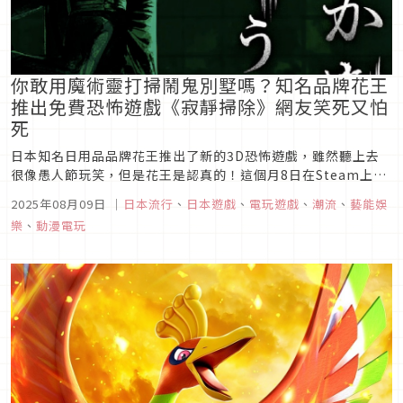
你敢用魔術靈打掃鬧鬼別墅嗎？知名品牌花王
推出免費恐怖遊戲《寂靜掃除》網友笑死又怕
死
日本知名日用品品牌花王推出了新的3D恐怖遊戲，雖然聽上去
很像愚人節玩笑，但是花王是認真的！這個月8日在Steam上架
的免費遊戲《寂靜掃除》主打使用花王自家產品清潔一間鬧鬼的
2025年08月09日
｜
日本流行
、
日本遊戲
、
電玩遊戲
、
潮流
、
藝能娛
別墅，要一邊打掃、一邊解謎並試圖躲避「某個東西」的襲擊。
樂
、
動漫電玩