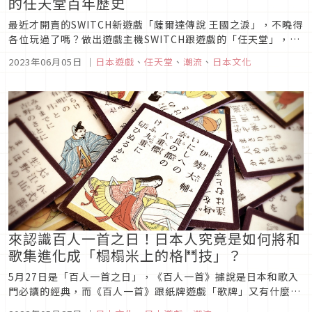
的任天堂百年歷史
最近才開賣的SWITCH新遊戲「薩爾達傳說 王國之淚」，不曉得
各位玩過了嗎？做出遊戲主機SWITCH跟遊戲的「任天堂」，不
僅是百年老店、更是現代遊戲主機霸主之一，但你知道「任天
2023年06月05日
｜
日本遊戲
、
任天堂
、
潮流
、
日本文化
堂」是做什麼起家的嗎？
來認識百人一首之日！日本人究竟是如何將和
歌集進化成「榻榻米上的格鬥技」？
5月27日是「百人一首之日」，《百人一首》據說是日本和歌入
門必讀的經典，而《百人一首》跟紙牌遊戲「歌牌」又有什麼關
係呢？每到正月日本人一定會舉辦的歌牌競賽，甚至被稱為「榻