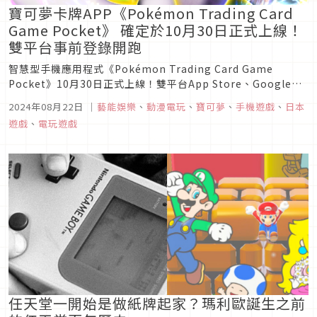
寶可夢卡牌APP《Pokémon Trading Card
Game Pocket》 確定於10月30日正式上線！
雙平台事前登錄開跑
智慧型手機應用程式《Pokémon Trading Card Game
Pocket》10月30日正式上線！雙平台App Store、Google
Play也已經開放事前登錄開跑，株式會社寶可夢（東京都港區，
2024年08月22日
｜
藝能娛樂
、
動漫電玩
、
寶可夢
、
手機遊戲
、
日本
代表取締役社長：石原恒和）日前公布了以下有關目前正和
遊戲
、
電玩遊戲
Creatures Inc.以及DeNA...
任天堂一開始是做紙牌起家？瑪利歐誕生之前