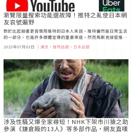
瀏覽限量搜索功能還故障！推特之亂使日本網
友哀號遍野
對於比起臉書更習慣用推特的日本人來說，推特儼然是日常生活
的一部分，也是許多媒體宣傳的重要渠道，然而馬斯克接管推特
後不只將重要的API服務改成付費版，如今竟然連瀏覽量都加上
2023年07月03日
｜
潮流
、
推特話題
、
日本話題
了限制。7月2日凌晨，推特突然出現大量用戶無法讀取推文的狀
況，許多人滑推滑一滑突然跳出「你已達今日使用限制」的錯誤
訊息，直到馬斯克...
涉及性騷又爆全家尋短！NHK下架市川猿之助
參演《鎌倉殿的13人》等多部作品，網友直嘆