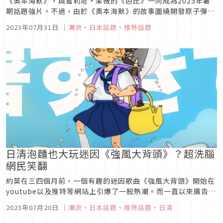
《奧本海默》，與葛莉塔·潔薇的《芭比》一同成為2023年暑
期話題強片。不過，由於《奧本海默》的故事圍繞開發原子彈的
「曼哈頓計劃」展開，在唯一有過原爆經驗的日本可說是題材相
2023年07月31日
｜
潮流
、
日本話題
、
推特話題
當敏感。加上每年八月都是日本悼念原子彈爆炸受害者的重要時
期，使得目前尚未公開上映日的《奧本海默》在日掀起爭議討
論。不只如此，在美國...
日清泡麵也大玩迷因《強風大背頭》？超洗腦
網民笑翻
約莫在三四個月前，一個有趣的迷因歌曲《強風大背頭》開始在
youtube以及推特等網站上引爆了一股熱潮。而一直以來廣告都
相當有趣且無厘頭的日清也在這次搭上了這股熱潮，究竟是怎麼
2023年07月20日
｜
潮流
、
日本話題
、
推特話題
、
日清
一回事呢？就讓我們一起來看看吧！