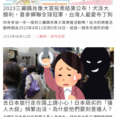
2023三麗鷗肖像大賞投票結果公布！犬派大
勝利，喜拿蟬聯全球冠軍，台灣人最愛布丁狗
你有參加一年一度的三麗鷗肖像大賞票選活動嗎？這次的票選活
動時間為2023年4月11日到5月26日，經過一個多月激烈的競爭
與投票後，最終的2023三麗鷗肖像大賞票選結果在6月11日公
2023年06月12日
｜
三麗鷗
、
推特話題
布，期間呼聲頗高的三麗鷗角色也都不負重望上榜，一起來看看
是哪些三麗鷗角色脫穎而出吧！
去日本旅行走在路上請小心！日本惡劣的「撞
人大叔」頻繁出沒，為什麼他們要刻意撞人？
出門在日本旅行仍然要注意人身安全，特別是女性在通勤時間搭