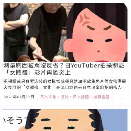
測量胸圍被罵沒反省？日YouTuber拍攝體驗
「女體盛」影片再掀炎上
把裸體或只身著泳裝的女性當成餐具器皿擺放生魚片等食物供顧
客食用的「女體盛」文化，是源自於過去日本溫泉旅館的私人服
務與性招待產業。儘管擁護者常常以「藝術」、「傳統」為其辯
2023年07月17日
｜
日本文化
、
潮流
、
日本話題
、
推特話題
護，卻仍在近代日本不時引發爭議。日本人氣網紅Jukiya近日發
佈女體盛企劃，立刻引發批評浪潮，甚至使「女體盛」一詞登上
推特趨勢。雖然...