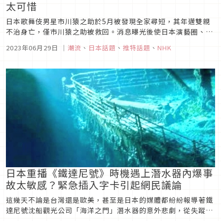
太可惜
日本歌舞伎男星市川猿之助於5月被發現全家尋短，其年邁雙親
不治身亡，僅市川猿之助被救回。消息曝光後使日本演藝圈、日
本社會都為之嘩然。如今市川可能因加工自殺罪被起訴，NHK的
2023年06月29日
｜
潮流
、
日本話題
、
推特話題
、
NHK
串流平台亦在6月28日宣布將從七月起下架大河劇《風林火
山》、《龍馬傳》、《鎌倉殿的13人》等多部市川參演的戲劇，
消息公布後引發劇迷...
日本重播《鐵達尼號》時機遇上潛水器內爆事
故太敏感？緊急插入字卡引起網民議論
這幾天不論是台灣還是歐美，甚至是日本的媒體都紛紛報導著鐵
達尼號沈船觀光公司「海洋之門」潛水器的意外悲劇，從失蹤到
發現殘骸確認是內爆事故，一系列的轉折，都讓全球觀眾留下了