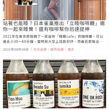
站著也能睡？日本雀巢推出「立睡咖啡廳」邀
你一起來睡覺！還有咖啡幫你迅速提神
2021年在東京原宿開了一家設有「睡眠cafe」的咖啡廳，可以
進去小30～60分鐘，當時就大受上班族好評，而最近更推出了
一款只要站著就能睡的「立睡小屋」，不僅立食、立吞，現在連
2023年08月08日
｜
日本話題
、
推特話題
、
潮流
睡覺都要站著睡，可見日本人的時間有多珍貴！