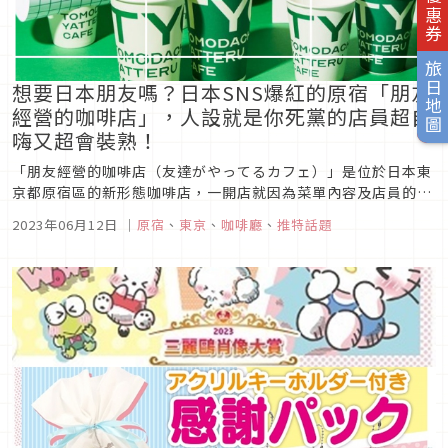
旅日地圖
想要日本朋友嗎？日本SNS爆紅的原宿「朋友
經營的咖啡店」，人設就是你死黨的店員超自
嗨又超會裝熟！
「朋友經營的咖啡店（友達がやってるカフェ）」是位於日本東
京都原宿區的新形態咖啡店，一開店就因為菜單內容及店員的待
客方式在推特上引起話題。店員會像是用朋友一般的語氣與來客
2023年06月12日
｜
原宿
、
東京
、
咖啡廳
、
推特話題
對話，還可以一起拍照聊天，就像是真的進到一間由朋友開的咖
啡店的感覺，菜單名稱也都非常有巧思。會日文又有安排到原宿
的朋友，非常推薦一訪...