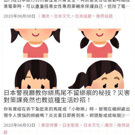
乘電車時，可以盡量搭乘女性專用車輛來保護自己，但除了電車
癡漢之外，今天筆者想和大家介紹另一種來日本旅行必須當心的
2023年06月08日
｜
潮流
、
日本文化
、
日本話題
、
推特話題
「撞人大叔（ぶつかりおじさん）」，希望大家在旅途路上千萬
不要碰到，以免毀了旅途好心情，更嚴重可能會引發人身安危
喔。
日本警視廳教你綁馬尾不留綁痕的秘技？災害
對策課竟然也教這種生活妙招！
你有曾經在拆下紮起來的馬尾或「小啾啾」時，發現在綑綁處出
現令人懊惱的綁痕嗎？炎炎夏日即將到來，綁頭髮或成每個少女
在穿搭與造型上不可或缺的選擇，但這樣的髮型似乎又可能會伴
2023年06月02日
｜
美容保養
、
日本髮型
、
日本文化
、
潮流
、
推特話
隨著不請自來、破壞美感的髮痕？這題到底該怎麼解呢？不如就
題
來試試看日本警視廳警備部災害對策課（@MPD_bousai）所提