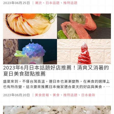
2023年06月25日
｜
潮流
、
日本話題
、
推特話題
深刻的印象與遺憾，然而好巧不巧，在週六晚上受到日本人歡迎
的長青電視節目《土曜プレミアム》上預計重播的好萊塢大片正
是《鐵達尼號》，這也...
2023年6月日本話題好店推薦！清爽又消暑的
夏日美食甜點推薦
盛夏來到，不僅台灣高溫，連日本也漸漸變熱，在美食的選擇上
也有所改變，這次要來推薦日本幾家適合夏天的好店與美食，不
僅吃起來降溫，也能減輕身體負擔，一起來看看日本夏日美食，
2023年06月20日
｜
美食速報
、
美食
、
推特話題
、
日本最新
清爽度過酷暑吧！