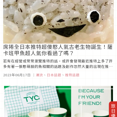
席捲全日本推特超傻憨人氣古老生物誕生！薩
卡班甲魚超人氣你看過了嗎？
若有在經營或常常瀏覽推特的話，或許會發現最近推特上多了許
多有著一張憨萌臉的魚相關的話題及創作忽然大量的出現在推特
上。而這隻有著可愛蠢臉的魚，正是最近掀起了話題的薩卡班甲
2023年06月17日
｜
潮流
、
日本話題
、
推特話題
魚。
旅日優惠券