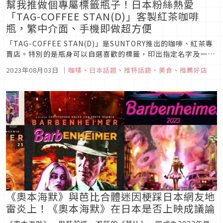
幫我推做個專屬標籤瓶子！日本粉絲熱愛
「TAG-COFFEE STAN(D)」客製紅茶咖啡
瓶，繁中介面、手機即做超方便
「TAG-COFFEE STAN(D)」是SUNTORY推出的咖啡、紅茶專
賣店。特別的是瓶身可以自選喜歡的標籤，印出指定名字及一句
話。不但標籤花樣眾多，還支援繁中頁面，即使看不懂日文的朋
2023年08月03日
｜
咖啡
、
日本話題
、
推特話題
、
美食
、
推薦好店
友也能用手機輕鬆製作。目前7家分店都設在電影院內，因此也
會有許多電影相關的期間限定的合作圖案可選擇，來日本看電
影，...
《奧本海默》與芭比合體迷因梗踩日本網友地
雷炎上！《奧本海默》在日本是否上映成議論