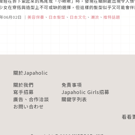
曾經在拆下紮起來的馬尾或「小啾啾」時，發現在綑綁處出現令人懊
少女在穿搭與造型上不可或缺的選擇，但這樣的髮型似乎又可能會伴
解呢？不如就來試試看日本警視廳警備部災害對策課（@MPD_bousa
3年06月02日
｜
美容保養
、
日本髮型
、
日本文化
、
潮流
、
推特話題
關於Japaholic
關於我們
免責事項
寫手招募
Japaholic Girls招募
廣告、合作洽談
關鍵字列表
お問い合わせ
看看更