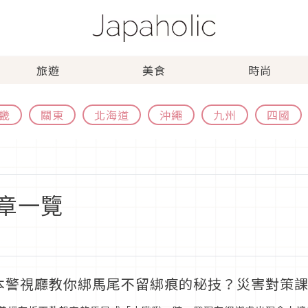
旅遊
美食
時尚
畿
關東
北海道
沖繩
九州
四國
章一覽
本警視廳教你綁馬尾不留綁痕的秘技？災害對策