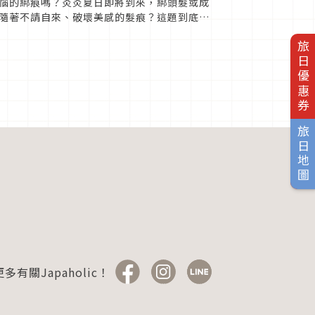
惱的綁痕嗎？炎炎夏日即將到來，綁頭髮或成
隨著不請自來、破壞美感的髮痕？這題到底該
i）所提供給大家的妙...
旅日優惠券
旅日地圖
多有關Japaholic！