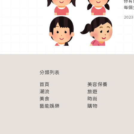
你有
每個
怎麼
202
分類列表
首頁
美容保養
潮流
旅遊
美食
時尚
藝能娛樂
購物