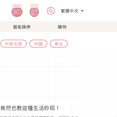
繁體中文
藝能娛樂
購物
中部北陸
中國
東北
課竟然也教這種生活妙招！