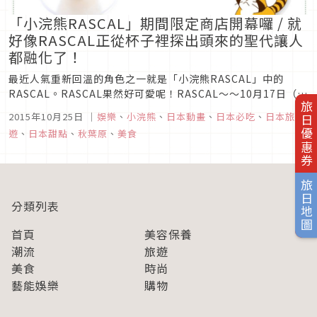
「小浣熊RASCAL」期間限定商店開幕囉 / 就
好像RASCAL正從杯子裡探出頭來的聖代讓人
都融化了！
最近人氣重新回溫的角色之一就是「小浣熊RASCAL」中的
RASCAL。RASCAL果然好可愛呢！RASCAL～～10月17日（週
旅日優惠券
六），RASCAL商店將在東京・秋葉原的「Atre秋葉原1」2樓
2015年10月25日
｜
娛樂
、
小浣熊
、
日本動畫
、
日本必吃
、
日本旅
開幕。雖然各種聯名商品也很吸睛，但其中最直擊心臟的還是
遊
、
日本甜點
、
秋葉原
、
美食
RASCAL造型聖代！啊～～這麼可愛，讓人好想帶回家喔...
旅日地圖
分類列表
首頁
美容保養
潮流
旅遊
美食
時尚
藝能娛樂
購物