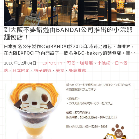
到大阪不要錯過由BANDAI公司推出的小浣熊
麵包店！
日本知名公仔製作公司BANDAI於2015年時跨足麵包、咖啡界，
在大阪EXPOCITY內開設了一間名為BC-bakery的麵包店，而這
間店在2016年時更名為BAKERY CAFE CHARABREAD，主要
2016年12月04日
｜
EXPOCITY
、
可愛
、
咖啡廳
、
小浣熊
、
日本景
都是跟可愛的腳色合作推出系列麵包與周邊商品，像近期是跟世
點
、
日本限定
、
柚子胡椒
、
美食
、
餐廳推薦
界名著動畫「小浣熊」(有的翻譯為小浣...