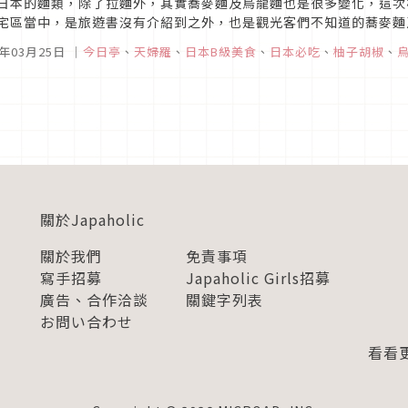
日本的麵類，除了拉麵外，其實蕎麥麵及烏龍麵也是很多變化，這次
宅區當中，是旅遊書沒有介紹到之外，也是觀光客們不知道的蕎麥麵
麥麵在哪裡，一定會推薦今日亭的手打蕎麥麵。
7年03月25日
｜
今日亭
、
天婦羅
、
日本B級美食
、
日本必吃
、
柚子胡椒
、
關於Japaholic
關於我們
免責事項
寫手招募
Japaholic Girls招募
廣告、合作洽談
關鍵字列表
お問い合わせ
看看更