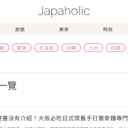
旅遊
美食
時尚
畿
關東
北海道
沖繩
九州
四國
一覽
遊書沒有介紹！大阪必吃日式懷舊手打蕎麥麵專