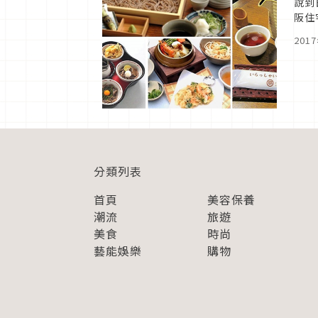
說到
阪住
的蕎
201
分類列表
首頁
美容保養
潮流
旅遊
美食
時尚
藝能娛樂
購物