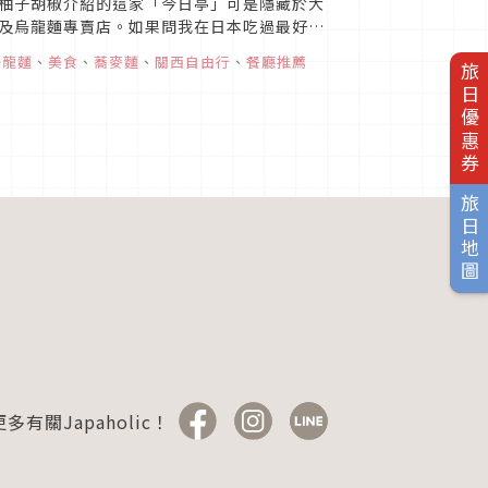
柚子胡椒介紹的這家「今日亭」可是隱藏於大
及烏龍麵專賣店。如果問我在日本吃過最好吃
烏龍麵
、
美食
、
蕎麥麵
、
關西自由行
、
餐廳推薦
旅日優惠券
旅日地圖
多有關Japaholic！