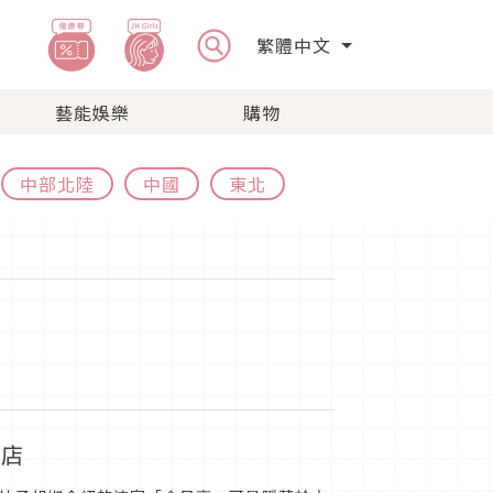
繁體中文
藝能娛樂
購物
中部北陸
中國
東北
門店