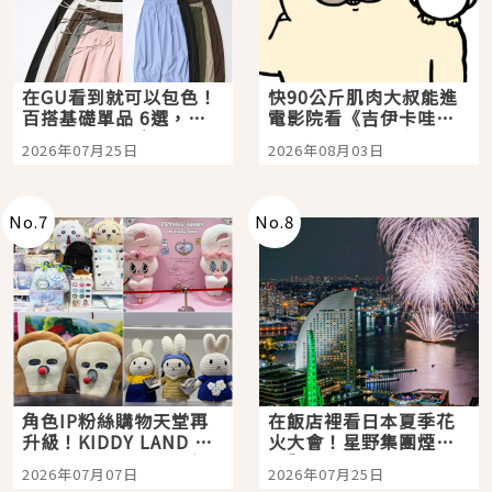
在GU看到就可以包色！
快90公斤肌肉大叔能進
百搭基礎單品 6選，閉
電影院看《吉伊卡哇》
眼全收也不心疼
嗎？日本重金屬樂團
2026年07月25日
2026年08月03日
「打首」會長與nagano
老師一同給出了答案
No.
7
No.
8
角色IP粉絲購物天堂再
在飯店裡看日本夏季花
升級！KIDDY LAND 原
火大會！星野集團煙火
宿店吉伊卡哇迎客，新
景觀飯店6選，讓你不用
2026年07月07日
2026年07月25日
開幕 OMOKADO 店3分
人擠人悠閒欣賞