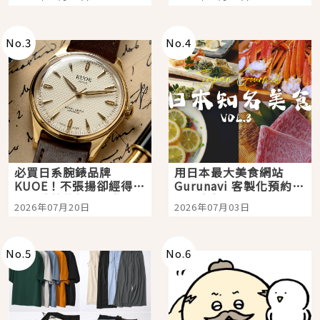
購物、美食及夜景，一
次全體驗
No.
3
No.
4
必買日系腕錶品牌
用日本最大美食網站
KUOE！不張揚卻經得起
Gurunavi 客製化預約九
時間洗鍊的經典之作五
大都市餐廳，打造專屬
2026年07月20日
2026年07月03日
選
美食體驗！
No.
5
No.
6