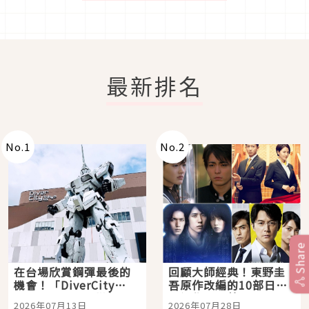
最新排名
No.
1
No.
2
Share
在台場欣賞鋼彈最後的
回顧大師經典！東野圭
機會！「DiverCity
吾原作改編的10部日本
Tokyo Plaza」搭船、
影視作品推薦
2026年07月13日
2026年07月28日