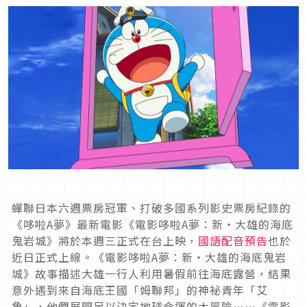
蟬聯日本六週票房冠軍、打破多國系列影史票房紀錄的
《哆啦A夢》最新電影《電影哆啦A夢：新‧大雄的海底
鬼岩城》將於本週三正式在台上映，
國語配音預告
也於
近日正式上線。《電影哆啦A夢：新‧大雄的海底鬼岩
城》故事描述大雄一行人利用暑假前往海底露營，結果
意外遇到來自海底王國「姆聯邦」的神祕青年「艾
魯」，他們展開足以決定地球命運的大冒險……《電影