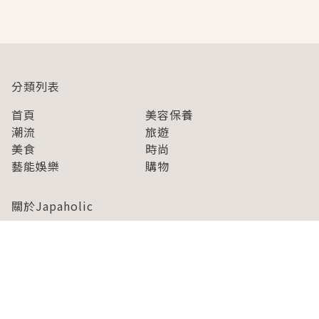
即達
分類列表
首頁
美容保養
潮流
旅遊
美食
時尚
藝能娛樂
購物
關於Japaholic
關於我們
免責事項
寫手招募
Japaholic Girls招募
廣告、合作洽談
關鍵字列表
お問い合わせ