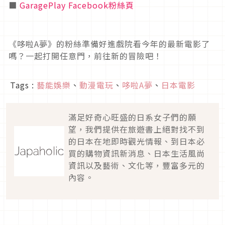
■
GaragePlay Facebook粉絲頁
《哆啦A夢》的粉絲準備好進戲院看今年的最新電影了
嗎？一起打開任意門，前往新的冒險吧！
Tags :
藝能娛樂
、
動漫電玩
、
哆啦A夢
、
日本電影
滿足好奇心旺盛的日系女子們的願
望，我們提供在旅遊書上絕對找不到
的日本在地即時觀光情報、到日本必
買的購物資訊新消息、日本生活風尚
資訊以及藝術、文化等，豐富多元的
內容。