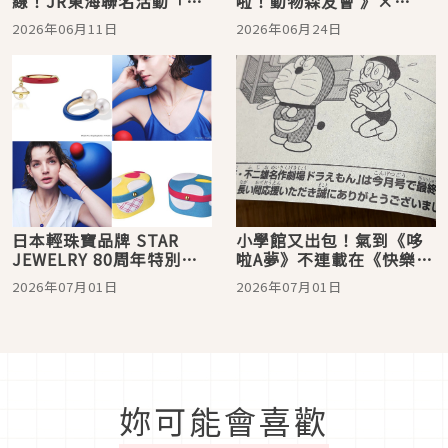
線！JR東海聯名活動「滋
啦！動物森友會 》×
滋嗚啦嗚啦之旅」7月8日
Xpark海洋生物互動展！人
2026年06月11日
2026年06月24日
開跑
氣角色、探索任務與原創
周邊一次登場
日本輕珠寶品牌 STAR
小學館又出包！氣到《哆
JEWELRY 80周年特別企
啦A夢》不連載在《快樂快
劃！推出哆啦A夢
樂月刊》上了？將近50年
2026年07月01日
2026年07月01日
「PROTOPIA」聯名系列
連載畫下休止符
妳可能會喜歡