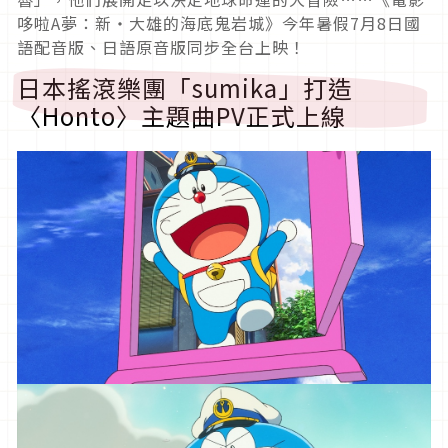
哆啦A夢：新‧大雄的海底鬼岩城》今年暑假7月8日國
語配音版、日語原音版同步全台上映！
日本搖滾樂團「sumika」打造
〈Honto〉主題曲PV正式上線