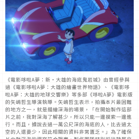
《電影哆啦A夢：新‧大雄的海底鬼岩城》由曾經參與
過《電影哆啦A夢：大雄的繪畫世界物語》、《電影哆
啦A夢：大雄的地球交響樂》等多部《哆啦A夢》電影版
的矢嶋哲生導演執導。矢嶋哲生表示，拍攝本片最困難
的地方之一，就是描繪深海的場景，「在開始製作這部
片之前，我對深海了解甚少，所以只能一邊摸索一邊進
行。而且，據說去過一萬公尺深的海底的人，比去過太
空的人還要少，因此相關的資料非常匱乏。」為了確保