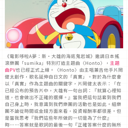
《電影哆啦A夢：新‧大雄的海底鬼岩城》邀請日本搖
滾樂團「sumika」特別打造主題曲〈Honto〉，
主題
曲PV
也已經正式上線。〈Honto〉由主唱兼吉他手片岡
健太創作，歌名延伸自日文的「真實」。對於為什麼會
以「真實」作為主題曲的關鍵字，片岡健太表示：「在
已經公布的預告片中，大雄有一句台詞：『就算心裡知
道，也會做出不正確的選擇。』當我把這句話套到我們
自己身上時，我意識到我們樂團的活動也是如此。組樂
團不論從時間或金錢方面來看，投資報酬率都很差。但
是當我思考『我們這些年所做的一切是為了什麼』
時……答案就是歌詞的最後一句『正確答案什麼的無所