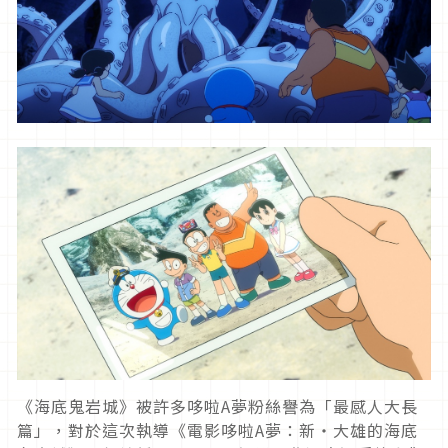
《海底鬼岩城》被許多哆啦A夢粉絲譽為「最感人大長
篇」，對於這次執導《電影哆啦A夢：新‧大雄的海底