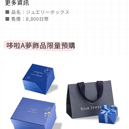
更多資訊
■ 品名：ジュエリーボックス
■ 售價：8,800日幣
哆啦A夢飾品限量預購