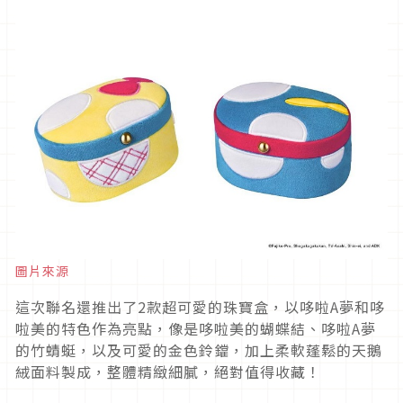
圖片來源
這次聯名還推出了2款超可愛的珠寶盒，以哆啦A夢和哆
啦美的特色作為亮點，像是哆啦美的蝴蝶結、哆啦A夢
的竹蜻蜓，以及可愛的金色鈴鐺，加上柔軟蓬鬆的天鵝
絨面料製成，整體精緻細膩，絕對值得收藏！