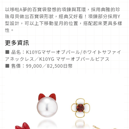
以哆啦A夢的百寶袋發想的項鍊與耳環，採用典雅的珍
珠母貝做出百寶袋形狀，經典又好看！項鍊部分採用Y
型設計，可以上下移動星月的位置，搭配起來更具多樣
性。
更多資訊
■ 品名：K10YGマザーオブパール/ホワイトサファイ
アネックレス／K10YG マザーオブパールピアス
■ 售價：99,000／82,500日幣