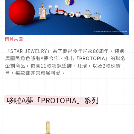
圖片來源
「STAR JEWELRY」為了慶祝今年迎來80周年，特別
與國民角色哆啦A夢合作，推出「
」的聯名
PROTOPIA
企劃商品，包含11款項鍊墜飾、耳環，以及2款珠寶
盒，每款都非常精緻可愛。
哆啦A夢「PROTOPIA」系列