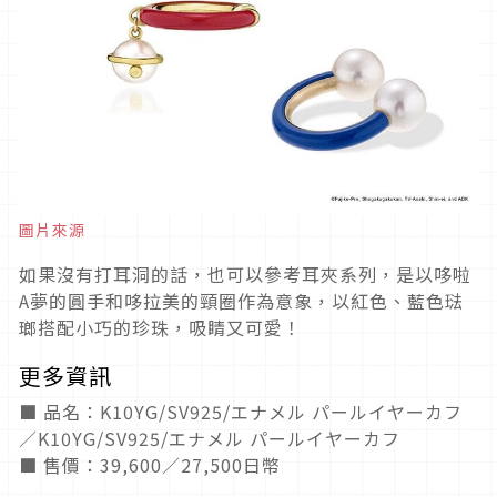
圖片來源
如果沒有打耳洞的話，也可以參考耳夾系列，是以哆啦
A夢的圓手和哆拉美的頸圈作為意象，以紅色、藍色琺
瑯搭配小巧的珍珠，吸睛又可愛！
更多資訊
■ 品名：K10YG/SV925/エナメル パールイヤーカフ
／K10YG/SV925/エナメル パールイヤーカフ
■ 售價：39,600／27,500日幣