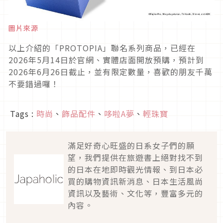
圖片來源
以上介紹的「PROTOPIA」聯名系列商品，已經在
2026年5月14日於官網、實體店面開放預購，預計到
2026年6月26日截止，並有限定數量，喜歡的朋友千萬
不要錯過囉！
Tags :
時尚
、
飾品配件
、
哆啦A夢
、
輕珠寶
滿足好奇心旺盛的日系女子們的願
望，我們提供在旅遊書上絕對找不到
的日本在地即時觀光情報、到日本必
買的購物資訊新消息、日本生活風尚
資訊以及藝術、文化等，豐富多元的
內容。