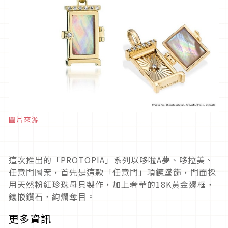
圖片來源
這次推出的「PROTOPIA」系列以哆啦A夢、哆拉美、
任意門圖案，首先是這款「任意門」項鍊墜飾，門面採
用天然粉紅珍珠母貝製作，加上奢華的18K黃金邊框，
鑲嵌鑽石，絢爛奪目。
更多資訊