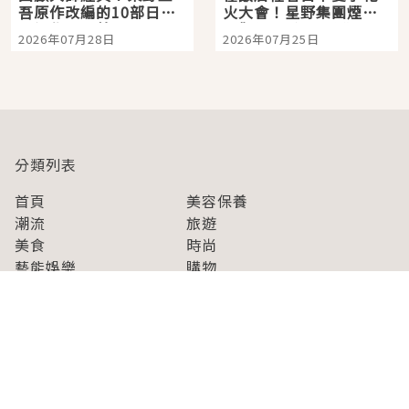
吾原作改編的10部日本
火大會！星野集團煙火
影視作品推薦
景觀飯店6選，讓你不用
2026年07月28日
2026年07月25日
人擠人悠閒欣賞
分類列表
首頁
美容保養
潮流
旅遊
美食
時尚
藝能娛樂
購物
關於Japaholic
關於我們
免責事項
寫手招募
Japaholic Girls招募
廣告、合作洽談
關鍵字列表