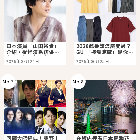
日本演員「山田裕貴」
2026酷暑該怎麼度過？
介紹，從怪演系俳優走
GU 「接觸涼感」是你的
向國民級日劇主角
夏日救星
2026年07月24日
2026年06月25日
No.
7
No.
8
回顧大師經典！東野圭
在飯店裡看日本夏季花