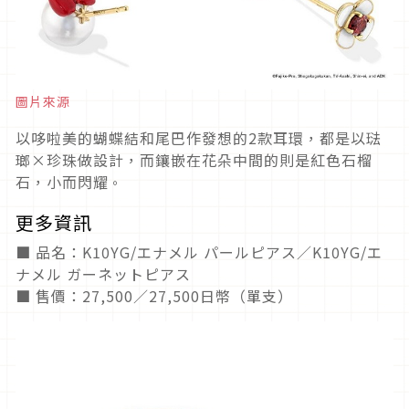
圖片來源
以哆啦美的蝴蝶結和尾巴作發想的2款耳環，都是以琺
瑯×珍珠做設計，而鑲嵌在花朵中間的則是紅色石榴
石，小而閃耀
。
更多資訊
■ 品名：K10YG/エナメル パールピアス／K10YG/エ
ナメル ガーネットピアス
■ 售價：27,500／27,500日幣（單支）