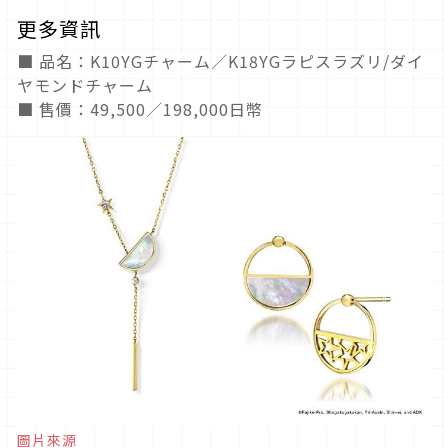
更多資訊
■ 品名：K10YGチャーム／K18YGラピスラズリ/ダイ
ヤモンドチャーム
■ 售價：49,500／198,000日幣
圖片來源