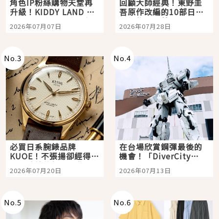
角色IP粉絲購物天堂再
回顧大師經典！東野圭
升級！KIDDY LAND 原
吾原作改編的10部日本
宿店吉伊卡哇迎客，新
影視作品推薦
2026年07月07日
2026年07月28日
開幕 OMOKADO 店3分
即達
No.
3
No.
4
必買日系腕錶品牌
在台場欣賞鋼彈最後的
KUOE！不張揚卻經得起
機會！「DiverCity
時間洗鍊的經典之作五
Tokyo Plaza」搭船、
2026年07月20日
2026年07月13日
選
購物、美食及夜景，一
次全體驗
No.
5
No.
6