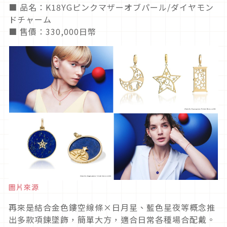
■ 品名：K18YGピンクマザーオブパール/ダイヤモン
ドチャーム
■ 售價：330,000日幣
圖片來源
再來是結合金色鏤空線條×日月星、藍色星夜等概念推
出多款項鍊墜飾，簡單大方，適合日常各種場合配戴。