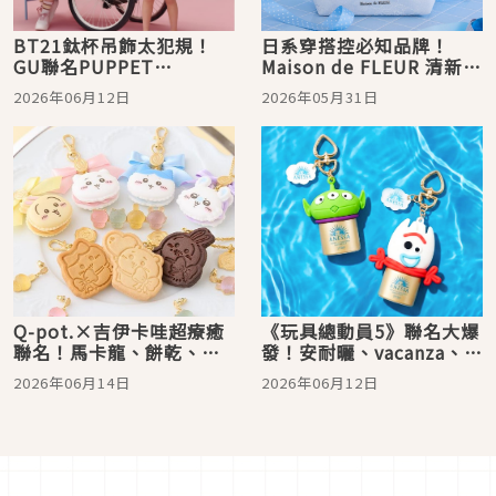
BT21鈦杯吊飾太犯規！
日系穿搭控必知品牌！
GU聯名PUPPET
Maison de FLEUR 清新藍
SUNSUN、New Era樂一
色系列「Blue Mania」夢
2026年06月12日
2026年05月31日
通棒球帽同步登場，今夏
幻蝴蝶結包款、小物、髮
最萌聯名一次看
飾 6 月開賣
Q-pot.×吉伊卡哇超療癒
《玩具總動員5》聯名大爆
聯名！馬卡龍、餅乾、果
發！安耐曬、vacanza、
凍糖甜點造型飾品爆擊少
Pandora同步開搶，三眼
2026年06月14日
2026年06月12日
女心
怪掛飾萌翻收藏控