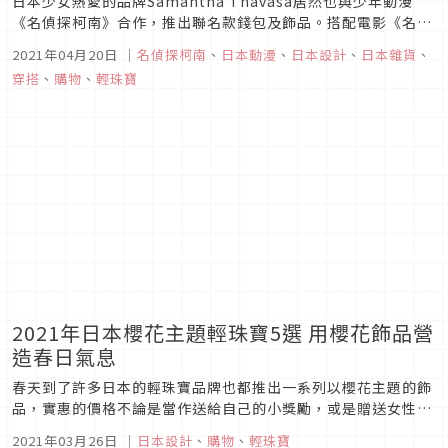
日本少女熱愛的品牌Samantha Thavasa居然也與少年動漫
《名偵探柯南》合作，推出聯名款錢包及飾品。搭配電影《名偵
探柯南：緋色的彈丸》上映，2021年4月16日起就可以在日本全
2021年04月20日
｜
名偵探柯南
、
日本動漫
、
日本設計
、
日本雜貨
、
國有設置Samantha Thavasa Petit Choice以及SAMANTHA
穿搭
、
購物
、
輕珠寶
SILVA的專櫃上買到囉，快...
2021年日本櫻花主題輕珠寶5選 用櫻花飾品營
造春日氣息
春天到了許多日本的輕珠寶品牌也都推出一系列以櫻花主題的飾
品，實惠的價格不論是當作送給自己的小獎勵，或是贈送女性友
人當作禮物都非常適合。這次來介紹受到日本與台灣女性喜愛的
2021年03月26日
｜
日本設計
、
購物
、
輕珠寶