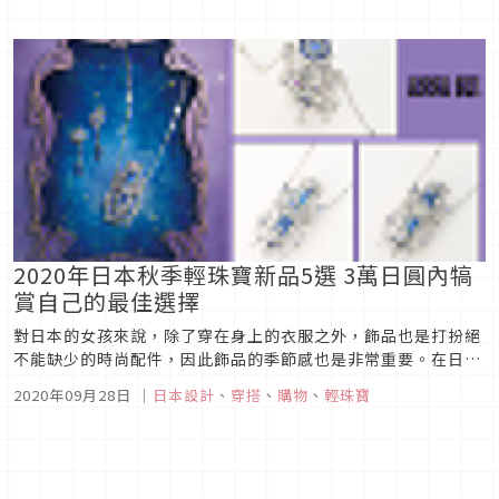
5大輕珠寶品牌：4°C 、Canal 4°C 、Samantha Tiara 、
STAR JEWELRY 、Vendome Aoya...
2020年日本秋季輕珠寶新品5選 3萬日圓內犒
賞自己的最佳選擇
對日本的女孩來說，除了穿在身上的衣服之外，飾品也是打扮絕
不能缺少的時尚配件，因此飾品的季節感也是非常重要。在日本
有非常多專門為小資族打造的輕珠寶品牌，每季都會推出3萬日
2020年09月28日
｜
日本設計
、
穿搭
、
購物
、
輕珠寶
圓以下的超值新品，本篇挑選台灣女孩也很熟悉的5個品牌，看
看今年秋天有什麼美麗的輕珠寶新品吧！圖片來源ANNA SUI ／
アナ スイ圖...