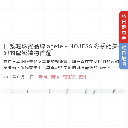
旅日優惠券
日系輕珠寶品牌 agete・NOJESS 冬季絕美夢
旅日地圖
幻的聖誕禮物首選
來自日本細緻美麗又高雅的輕珠寶品牌一直存在女性們的夢幻清
單裡頭，像是完美將古典與現代交融的淋漓盡致的代表
「agete（阿卡朵）」，還有出自同源的姊妹牌，喜愛輕珠寶的
2019年12月10日
｜
時尚
、
購物
、
輕珠寶
、
配件
日本女性幾乎都有收藏它們家戒指的「NOJESS」，都是節日送
禮與犒賞自己的最佳選擇，尤其是接下來充滿溫馨的美好聖誕，
到這兩家日本經典輕珠...