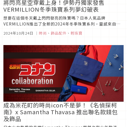
將閃亮星空穿戴上身！伊勢丹獨家發售
VERMILLION冬季珠寶系列夢幻破表
想要在這個冬天戴上閃閃發亮的珠寶嗎？日本人氣品牌
VERMILLION推出了全新的2024年冬季珠寶系列，靈感來自夜
空中閃爍的星星，絕對能讓你成為派對上最耀眼的那顆星！這次
2024年10月24日
｜
時尚
、
飾品配件
、
輕珠寶
VERMILLION的新系列將於2024年11月6日起陸續發售，而且
最讓人興奮的是，伊勢丹新宿店將會有限定快閃店，從11月6日
到1...
成為米花町的時尚icon不是夢！《名偵探柯
南》x Samantha Thavasa 推出聯名款錢包
及飾品