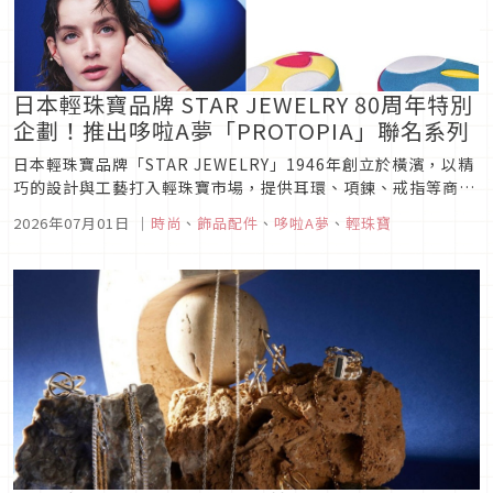
日本輕珠寶品牌 STAR JEWELRY 80周年特別
企劃！推出哆啦A夢「PROTOPIA」聯名系列
日本輕珠寶品牌「STAR JEWELRY」1946年創立於橫濱，以精
巧的設計與工藝打入輕珠寶市場，提供耳環、項鍊、戒指等商
品，非常受日本年輕人的喜愛！這次為了慶祝80周年，特地與哆
2026年07月01日
｜
時尚
、
飾品配件
、
哆啦A夢
、
輕珠寶
啦A夢合作，推出多款典雅又可愛的飾品，一起來看看！