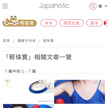
繁
東京
關西近畿
關東
首頁
關鍵字列表
輕珠寶
「輕珠寶」相關文章一覽
7 篇中的 1 - 7 篇