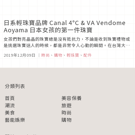
日系輕珠寶品牌 Canal 4°C & VA Vendome
Aoyama 日本女孩的第一件珠寶
女孩們對亮晶晶的珠寶總是沒有抵抗力，不論是收到珠寶禮物或
是挑選珠寶送人的時候，都是非常令人心動的瞬間。在台灣大家
普遍有珠寶是定情禮物不能隨便送的觀念，但是對日本人來說，
2019年12月09日
｜
時尚
、
購物
、
輕珠寶
、
配件
珠寶飾品可是時尚搭配不可或缺的一環，因此也推出了許多不用
花大錢就可以入手的輕珠寶品牌。這次就來和大家介紹兩個日本
女孩喜愛的輕珠寶品牌...
分類列表
首頁
美容保養
潮流
旅遊
美食
時尚
藝能娛樂
購物