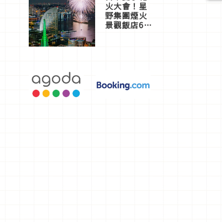
火大會！星
野集團煙火
景觀飯店6
選，讓你不
用人擠人悠
閒欣賞