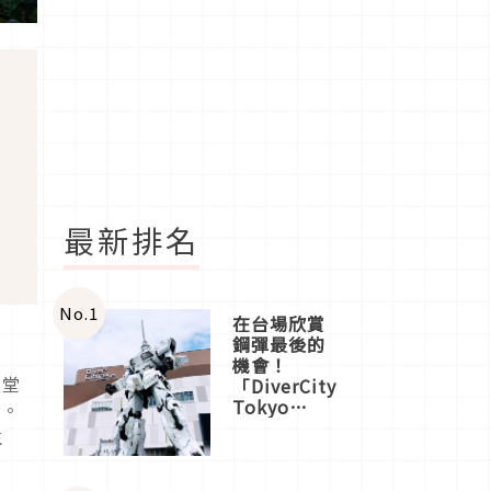
最新排名
No.
1
在台場欣賞
鋼彈最後的
機會！
天堂
「DiverCity
Tokyo
展。
Plaza」搭
生
船、購物、
美食及夜
景，一次全