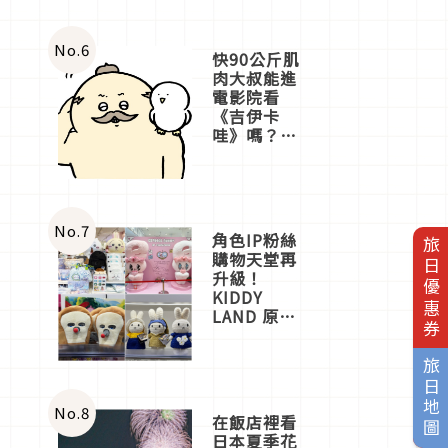
No.
6
快90公斤肌
肉大叔能進
電影院看
《吉伊卡
哇》嗎？日
本重金屬樂
團「打首」
會長與
nagano老師
一同給出了
No.
7
角色IP粉絲
旅日優惠券
答案
購物天堂再
升級！
KIDDY
LAND 原宿
店吉伊卡哇
迎客，新開
旅日地圖
幕
OMOKADO
店3分即達
No.
8
在飯店裡看
日本夏季花