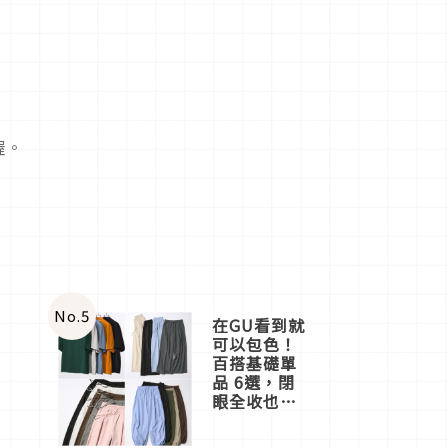
展
喔。
No.
5
在GU看到就
可以包色！
百搭基礎單
品 6選，閉
眼全收也不
心疼