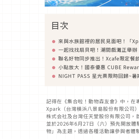
目次
來與水族館裡的居民見面吧！「Xp
一起找找扇貝吧！潮間戲灘正舉辦
聯名好物同步推出！Xcafe限定餐
小點放大！國泰優惠 CUBE Rewa
NIGHT PASS 星光票限時回歸
記得在《集合啦！動物森友會》中，在
Xpark（台灣橫浜八景島股份有限公司
株式会社及台灣任天堂股份有限公司，
並於2026年6月27日（六）預先開
物」為主題，透過各種活動讓參與者體