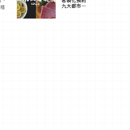
客製化預約
九大都市餐
各種
廳，打造專
屬美食體
驗！