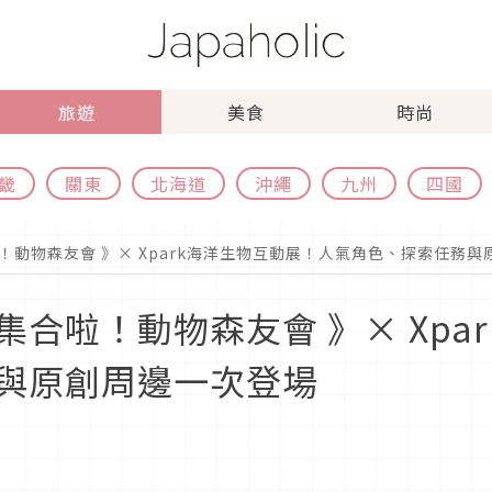
旅遊
美食
時尚
畿
關東
北海道
沖繩
九州
四國
動物森友會 》× Xpark海洋生物互動展！人氣角色、探索任務與
合啦！動物森友會 》× Xpa
與原創周邊一次登場