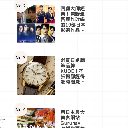
體驗
No.
2
回顧大師經
典！東野圭
吾原作改編
的10部日本
影視作品推
薦
No.
3
必買日系腕
錶品牌
KUOE！不
張揚卻經得
起時間洗鍊
的經典之作
五選
No.
4
用日本最大
美食網站
置活
Gurunavi
寫、