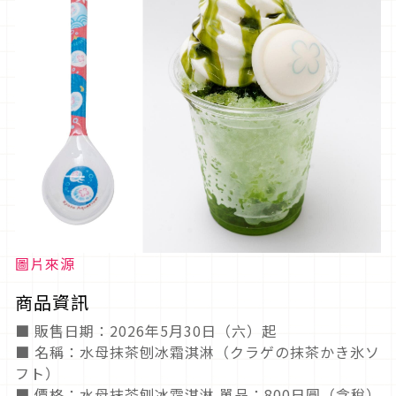
圖片來源
商品資訊
■ 販售日期：2026年5月30日（六）起
■ 名稱：水母抹茶刨冰霜淇淋（クラゲの抹茶かき氷ソ
フト）
■ 價格：水母抹茶刨冰霜淇淋 單品：800日圓（含稅）