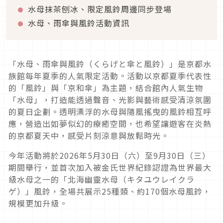
水母抹茶刨冰、限定風鈴周邊同步登場
水母、雨傘與風鈴活動資訊
「水母、雨傘與風鈴（くらげと傘と風鈴）」是京都水
族館每年夏季的人氣限定活動。活動以京都夏季代表性
的「風鈴」與「京和傘」為主題，結合館內人氣生物
「水母」，打造能透過聲音、光影與藝術感受清涼氛圍
的夏日企劃。透明漂浮的水母與隨風搖曳的風鈴相互呼
應，營造出如夢似幻的療癒空間，也希望讓遊客在炎熱
的京都夏天中，感受片刻涼意與放鬆時光。
今年活動將於2026年5月30日（六）至9月30日（三）
期間舉行，並首次加入被金氏世界紀錄認證為世界最大
級水母之一的「北海幽靈水母（キタユウレイクラ
ゲ）」風鈴，全場共展示25種類、約170個水母風鈴，
規模更加升級。