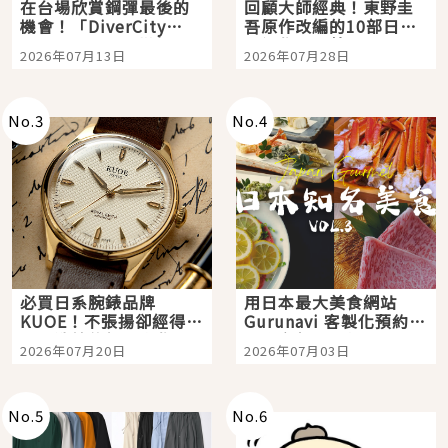
在台場欣賞鋼彈最後的
回顧大師經典！東野圭
機會！「DiverCity
吾原作改編的10部日本
Tokyo Plaza」搭船、
影視作品推薦
2026年07月13日
2026年07月28日
購物、美食及夜景，一
次全體驗
No.
3
No.
4
必買日系腕錶品牌
用日本最大美食網站
KUOE！不張揚卻經得起
Gurunavi 客製化預約九
時間洗鍊的經典之作五
大都市餐廳，打造專屬
2026年07月20日
2026年07月03日
選
美食體驗！
No.
5
No.
6