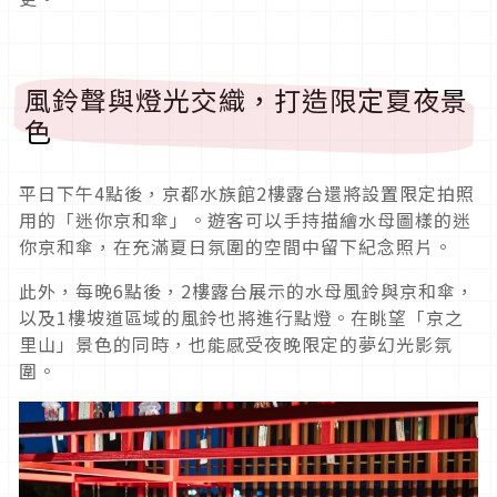
風鈴聲與燈光交織，打造限定夏夜景
色
平日下午4點後，京都水族館2樓露台還將設置限定拍照
用的「迷你京和傘」。遊客可以手持描繪水母圖樣的迷
你京和傘，在充滿夏日氛圍的空間中留下紀念照片。
此外，每晚6點後，2樓露台展示的水母風鈴與京和傘，
以及1樓坡道區域的風鈴也將進行點燈。在眺望「京之
里山」景色的同時，也能感受夜晚限定的夢幻光影氛
圍。