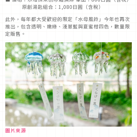
原創湯匙組合：1,080日圓（含稅）
此外，每年都大受歡迎的限定「水母風鈴」今年也再次
推出，包含透明、嫩綠、淺蔥藍與夏蜜柑四色，數量限
定販售。
圖片來源