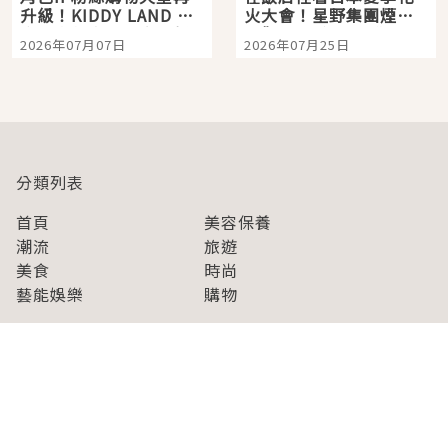
升級！KIDDY LAND 原
火大會！星野集團煙火
宿店吉伊卡哇迎客，新
景觀飯店6選，讓你不用
2026年07月07日
2026年07月25日
開幕 OMOKADO 店3分
人擠人悠閒欣賞
即達
分類列表
首頁
美容保養
潮流
旅遊
美食
時尚
藝能娛樂
購物
關於Japaholic
關於我們
免責事項
寫手招募
Japaholic Girls招募
廣告、合作洽談
關鍵字列表