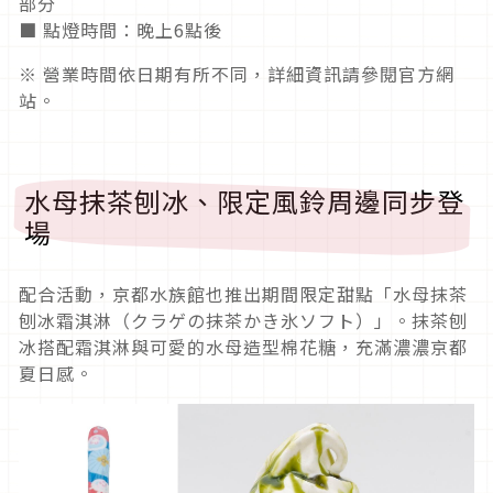
部分
■ 點燈時間：晚上6點後
※ 營業時間依日期有所不同，詳細資訊請參閱官方網
站。
水母抹茶刨冰、限定風鈴周邊同步登
場
配合活動，京都水族館也推出期間限定甜點「水母抹茶
刨冰霜淇淋（クラゲの抹茶かき氷ソフト）」。抹茶刨
冰搭配霜淇淋與可愛的水母造型棉花糖，充滿濃濃京都
夏日感。