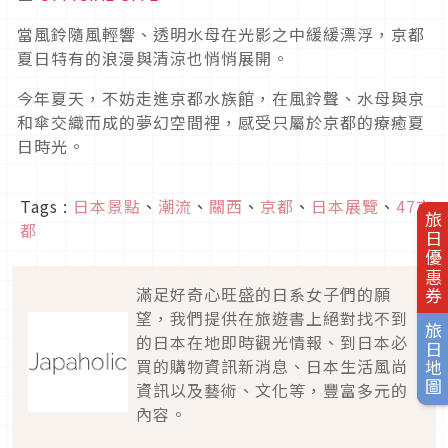
當風鈴隨風輕響、透明水母在光影之中緩緩漂浮，京都
夏日特有的浪漫與清涼也悄悄展開。
今年夏天，不妨走進京都水族館，在風鈴聲、水母與京
和傘交織而成的夢幻空間裡，感受只屬於京都的療癒夏
日時光。
Tags :
日本景點
、
潮流
、
關西
、
京都
、
日本展覽
、
47京
旅日優惠券
都
滿足好奇心旺盛的日系女子們的願
望，我們提供在旅遊書上絕對找不到
旅日地圖
的日本在地即時觀光情報、到日本必
買的購物資訊新消息、日本生活風尚
資訊以及藝術、文化等，豐富多元的
內容。