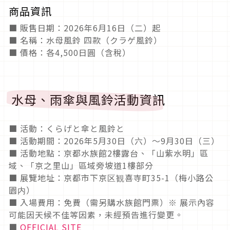
商品資訊
■ 販售日期：2026年6月16日（二）起
■ 名稱：水母風鈴 四款（クラゲ風鈴）
■ 價格：各4,500日圓（含稅）
水母、雨傘與風鈴活動資訊
■ 活動：くらげと傘と風鈴と
■ 活動期間：2026年5月30日（六）～9月30日（三）
■ 活動地點：京都水族館2樓露台、「山紫水明」區
域、「京之里山」區域旁坡道1樓部分
■ 展覽地址：京都市下京区観喜寺町35-1（梅小路公
園内）
■ 入場費用：免費（需另購水族館門票）※ 展示內容
可能因天候不佳等因素，未經預告進行變更。
■
OFFICIAL SITE