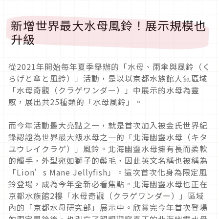
新增世界最大水母風鈴！展示規模也
升級
從2021年開始每年夏季舉辦的「水母、雨傘與風鈴（く
らげと傘と風鈴）」活動，是以以京都水族館人氣區域
「水母奇觀（クラゲワンダー）」中展示的水母為靈
感，展出共25種類的「水母風鈴」。
而今年活動最大亮點之一，就是首次加入被金氏世界紀
錄認證為世界最大級水母之一的「北海幽靈水母（キタ
ユウレイクラゲ）」風鈴。北海幽靈水母擁有長而柔軟
的觸手，外型宛如獅子的鬃毛，因此英文名稱也被稱為
「Lion’s Mane Jellyfish」。這次首次化身為限定風
鈴登場，成為今年全新必看焦點。北海幽靈水母也正在
京都水族館2樓「水母奇觀（クラゲワンダー）」區域
內的「京都水母研究部」展示中。欣賞完今年首次登場
的限定風鈴後，也別忘了親眼觀察真正的北海幽靈水母