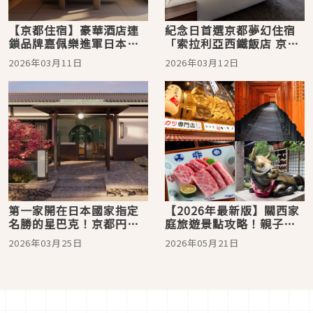
【京都住宿】豪華酒店連
紀念日首選京都夢幻住宿
鎖品牌嘉佩樂進軍日本！
「索拉利亞西鐵飯店 京都
首站插旗日本知名旅遊城
Premier 三條鴨川」住進
2026年03月11日
2026年03月12日
市「京都」
鴨川風景裡
第一家開在日本國家指定
【2026年最新版】關西家
名勝的星巴克！京都円山
庭旅遊景點攻略！親子三
公園超美概念店3月30日開
天兩夜行程懶人包，京都
2026年03月25日
2026年05月21日
幕
大阪自由行就看這篇