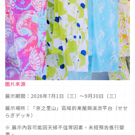
圖片來源
展示期間：2026年7月1日（三）～9月30日（三）
展示場所：「京之里山」區域的東屋與溪流平台（せせ
らぎデッキ）
※ 展示內容可能因天候不佳等因素，未經預告進行變
更。