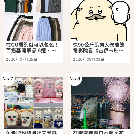
在GU看到就可以包色！
快90公斤肌肉大叔能進
百搭基礎單品 6選，閉
電影院看《吉伊卡哇》
眼全收也不心疼
嗎？日本重金屬樂團
2026年07月25日
2026年08月03日
「打首」會長與nagano
老師一同給出了答案
No.
7
No.
8
角色IP粉絲購物天堂再
在飯店裡看日本夏季花