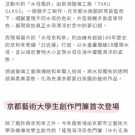
活動中的「水母風鈴」由新潟玻璃工房「TAKU
GLASS」一個個手工製作，在京都水族館飼育員監修
下，細膩重現不同水母的色彩、外型與觸手長度等特
色，展現宛如真正水母漂浮於空中的夢幻感。
而現場展示的「水母京和傘」則由擁有超過160年歷史
的京和傘老舖「日吉屋」打造，以水墨畫描繪18種類水
母，並以接近實物大小呈現水母在海中優雅漂浮的姿
態。
透過玻璃工藝與傳統和傘職人技術，將水母獨有的透明
感與柔美姿態，化為充滿京都夏日氛圍的藝術作品。
京都藝術大學生創作門簾首次登場
除了風鈴與京和傘之外，今年還新增由京都市立藝術大
學染織專攻學生創作的「搖曳海洋染色門簾（ゆれる海