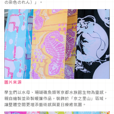
の染色のれん）」。
圖片來源
學生們以水母、珊瑚礁魚類等京都水族館生物為靈感，
親自繪製並染製暖簾作品，裝飾於「京之里山」區域，
讓整體空間更增添藝術感與夏日療癒氛圍。