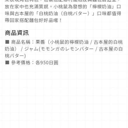
放在家中也充滿質感。小桃鼠為發想的「檸檬奶油」口
味與古本屋的「白桃奶油（白桃バター）」口味都值得
帶回家搭配麵包好好品嚐！
商品資訊
■ 商品名稱：果醬（小桃鼠的檸檬奶油 / 古本屋的白桃
奶油） / ジャム(モモンガのレモンバター / 古本屋の白
桃バター)
■ 參考價格：各950日圓