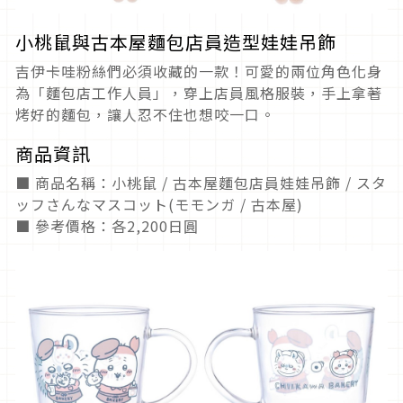
小桃鼠與古本屋麵包店員造型娃娃吊飾
吉伊卡哇粉絲們必須收藏的一款！可愛的兩位角色化身
為「麵包店工作人員」，穿上店員風格服裝，手上拿著
烤好的麵包，讓人忍不住也想咬一口。
商品資訊
■ 商品名稱：小桃鼠 / 古本屋麵包店員娃娃吊飾 / スタ
ッフさんなマスコット(モモンガ / 古本屋)
■ 參考價格：各2,200日圓