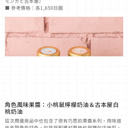
モンガと古本屋）
■ 參考價格：各1,650日圓
角色風味果醬：小桃鼠檸檬奶油＆古本屋白
桃奶油
這次周邊商品中也包含了很有巧思的果醬系列，用味道
來表現角色特色，包裝搭配鄉村風格紋與麵包店造型，