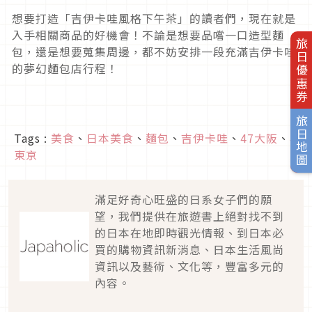
想要打造「吉伊卡哇風格下午茶」的讀者們，現在就是
入手相關商品的好機會！不論是想要品嚐一口造型麵
旅日優惠券
包，還是想要蒐集周邊，都不妨安排一段充滿吉伊卡哇
的夢幻麵包店行程！
旅日地圖
Tags :
美食
、
日本美食
、
麵包
、
吉伊卡哇
、
47大阪
、
47
東京
滿足好奇心旺盛的日系女子們的願
望，我們提供在旅遊書上絕對找不到
的日本在地即時觀光情報、到日本必
買的購物資訊新消息、日本生活風尚
資訊以及藝術、文化等，豐富多元的
內容。