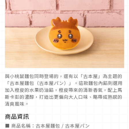
與小桃鼠麵包同時登場的，還有以「古本屋」為主題的
「古本屋麵包（古本屋パン）」。這款麵包內餡則選用
加入橙皮的水果奶油餡，橙皮帶來的清新香氣，配上馬
斯卡彭的濃醇，打造出更偏向大人口味、略帶成熟感的
清爽風味。
商品資訊
■ 商品名稱：古本屋麵包 / 古本屋パン