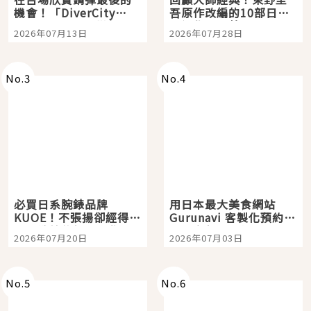
機會！「DiverCity
吾原作改編的10部日本
Tokyo Plaza」搭船、
影視作品推薦
2026年07月13日
2026年07月28日
購物、美食及夜景，一
次全體驗
No.
3
No.
4
必買日系腕錶品牌
用日本最大美食網站
KUOE！不張揚卻經得起
Gurunavi 客製化預約九
時間洗鍊的經典之作五
大都市餐廳，打造專屬
2026年07月20日
2026年07月03日
選
美食體驗！
No.
5
No.
6