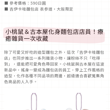
■ 參考價格：590日圓
■ 吉伊卡哇麵包店 表参道・大阪限定
小桃鼠＆古本屋化身麵包店店員！療
癒雜貨一次收藏
除了可愛又好吃的造型麵包之外，這次「吉伊卡哇麵包
店」也同步推出一系列雜貨小物，讓粉絲不只「吃得
到」，還能把可愛角色帶回家。小桃鼠與古本屋在這波
新品中，搖身一變成為麵包店的員工，穿上工作風格的
造型，化作各種不同品項的周邊，超級適合喜歡蒐集角
色商品的人入手。