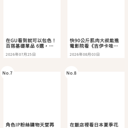
在GU看到就可以包色！
快90公斤肌肉大叔能進
百搭基礎單品 6選，閉
電影院看《吉伊卡哇》
眼全收也不心疼
嗎？日本重金屬樂團
2026年07月25日
2026年08月03日
「打首」會長與nagano
老師一同給出了答案
No.
7
No.
8
角色IP粉絲購物天堂再
在飯店裡看日本夏季花