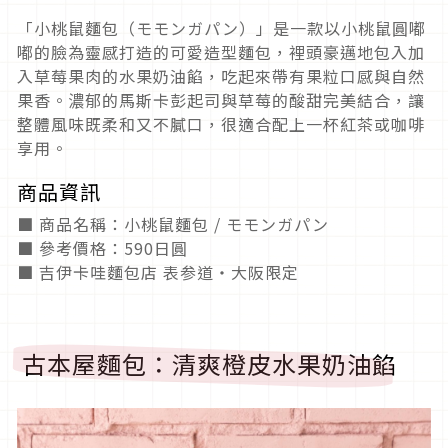
「小桃鼠麵包（モモンガパン）」是一款以小桃鼠圓嘟
嘟的臉為靈感打造的可愛造型麵包，裡頭豪邁地包入加
入草莓果肉的水果奶油餡，吃起來帶有果粒口感與自然
果香。濃郁的馬斯卡彭起司與草莓的酸甜完美結合，讓
整體風味既柔和又不膩口，很適合配上一杯紅茶或咖啡
享用。
商品資訊
■ 商品名稱：小桃鼠麵包 / モモンガパン
■ 參考價格：590日圓
■ 吉伊卡哇麵包店 表参道・大阪限定
古本屋麵包：清爽橙皮水果奶油餡