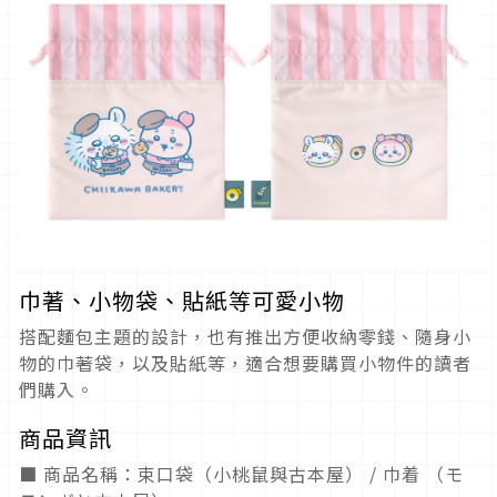
巾著、小物袋、貼紙等可愛小物
搭配麵包主題的設計，也有推出方便收納零錢、隨身小
物的巾著袋，以及貼紙等，適合想要購買小物件的讀者
們購入。
商品資訊
■ 商品名稱：束口袋（小桃鼠與古本屋） / 巾着 （モ