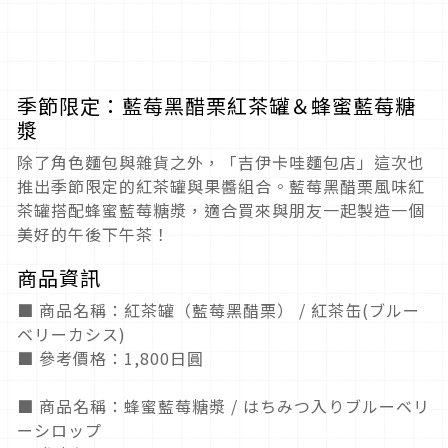
季節限定：藍莓黑醋栗紅茶罐＆蜂蜜藍莓糖
漿
除了角色麵包與雜貨之外，「吉伊卡哇麵包店」這次也
推出季節限定的紅茶罐與果醬組合。藍莓黑醋栗風味紅
茶罐搭配蜂蜜藍莓糖漿，適合買來與朋友一起製造一個
美好的午後下午茶！
商品資訊
■ 商品名稱：紅茶罐（藍莓黑醋栗） / 紅茶缶(ブルー
ベリーカシス)
■ 參考價格：1,800日圓
■ 商品名稱：蜂蜜藍莓糖漿 / はちみつ入りブルーベリ
ーシロップ