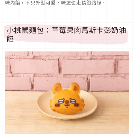
味內餡，不只外型可愛，味道也走精緻路線。
小桃鼠麵包：草莓果肉馬斯卡彭奶油
餡