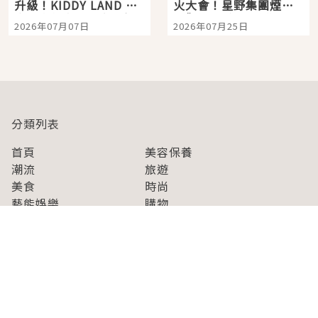
升級！KIDDY LAND 原
火大會！星野集團煙火
宿店吉伊卡哇迎客，新
景觀飯店6選，讓你不用
2026年07月07日
2026年07月25日
開幕 OMOKADO 店3分
人擠人悠閒欣賞
即達
分類列表
首頁
美容保養
潮流
旅遊
美食
時尚
藝能娛樂
購物
關於Japaholic
關於我們
免責事項
寫手招募
Japaholic Girls招募
廣告、合作洽談
關鍵字列表