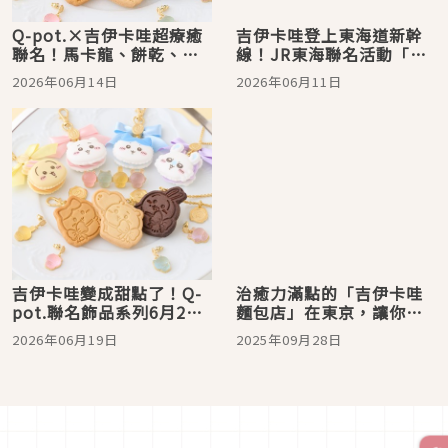
Q-pot.×吉伊卡哇超療癒
吉伊卡哇登上東海道新幹
聯名！馬卡龍、餅乾、果
線！JR東海聯名活動「滋
凍糖甜點造型飾品爆擊少
滋嗚啦嗚啦之旅」7月8日
2026年06月14日
2026年06月11日
女心
開跑
吉伊卡哇變成甜點了！Q-
治癒力滿點的「吉伊卡哇
pot.聯名飾品系列6月26
麵包店」在東京，讓你的
日甜蜜登場
生活充滿吉伊卡哇吧！
2026年06月19日
2025年09月28日