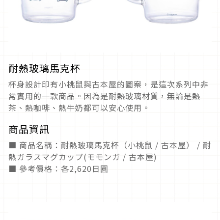
耐熱玻璃馬克杯
杯身設計印有小桃鼠與古本屋的圖案，是這次系列中非
常實用的一款商品。因為是耐熱玻璃材質，無論是熱
茶、熱咖啡、熱牛奶都可以安心使用。
商品資訊
■ 商品名稱：耐熱玻璃馬克杯（小桃鼠 / 古本屋） / 耐
熱ガラスマグカップ(モモンガ / 古本屋)
■ 參考價格：各2,620日圓