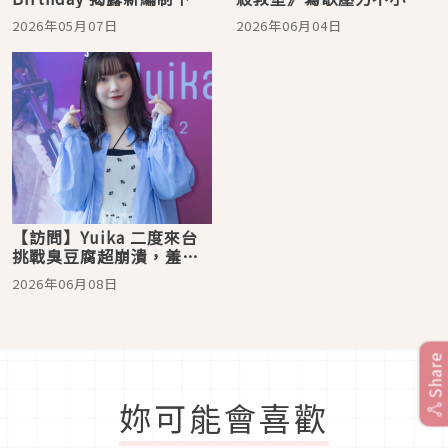
運作方式！必要時使出鴕
首次亞巡實現與台灣歌迷
2026年05月07日
2026年06月04日
鳥俱樂部的那招？
的約定
【訪問】Yuika 二度來台
挑戰臭豆腐超崩潰，羞談
理想告白：「一定要面對
2026年06月08日
面」
Share
妳可能會喜歡