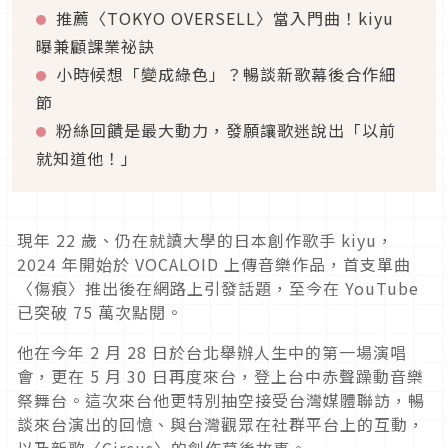
推薦〈TOKYO OVERSELL〉當入門曲！kiyu
曝兼顧課業祕訣
小時候想「變成綠色」？暢談新歌幕後合作細
節
粉絲回饋是最大動力，發願讓歌迷說出「以前
就知道他！」
現年 22 歲、仍在就讀大學的日本創作歌手 kiyu，
2024 年開始於 VOCALOID 上傳音樂作品，首支單曲
〈傷痕〉推出後在網路上引發話題，至今在 YouTube
已突破 75 萬次點閱。
他在今年 2 月 28 日於台北舉辦人生中的第一場演唱
會，更在 5 月 30 日再度來台，登上台中赤聲躁動音樂
祭舞台。這次來台他更特別抽空接受台灣媒體聯訪，暢
談來台演出的回憶、與台灣觀眾在社群平台上的互動，
以及新歌〈Circus〉的創作幕後故事。