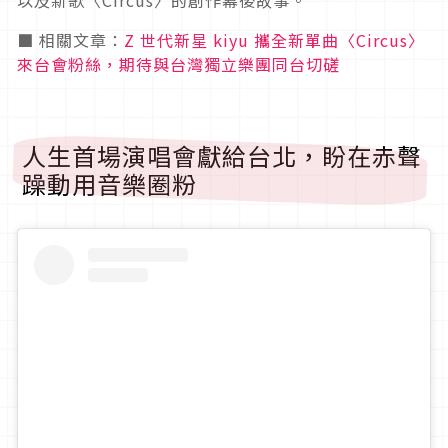
■ 相關文章：
Z 世代新星 kiyu 攜全新單曲〈Circus〉
來台會粉絲，期待與台灣獨立樂團同台切磋
人生首場演唱會獻給台北，盼在赤聲
躁動用音樂圈粉