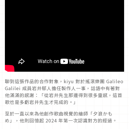
聊到這張作品的合作對象，kiyu 對於搖滾樂團 Galileo
Galilei 成員岩井郁人擔任製作人一事，話語中有著對
他滿滿的感謝：「從岩井先生那邊得到很多靈感，這首
歌也是多虧岩井先生才完成的。
」
至於一直以來為他創作歌曲視覺
的
繪師
「
夕浪かも
め」，他則回憶起 2024 年第一次認識對方的經過。