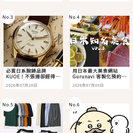
次全體驗
No.
3
No.
4
必買日系腕錶品牌
用日本最大美食網站
KUOE！不張揚卻經得起
Gurunavi 客製化預約九
時間洗鍊的經典之作五
大都市餐廳，打造專屬
2026年07月20日
2026年07月03日
選
美食體驗！
No.
5
No.
6