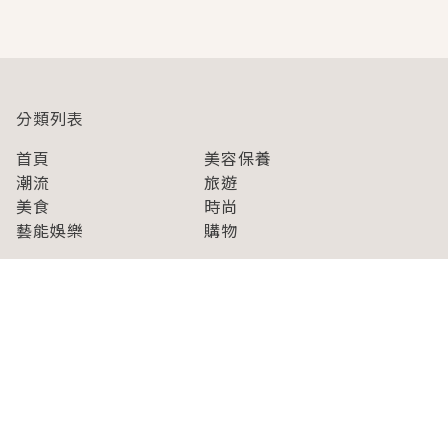
即達
分類列表
首頁
美容保養
潮流
旅遊
美食
時尚
藝能娛樂
購物
關於Japaholic
關於我們
免責事項
寫手招募
Japaholic Girls招募
廣告、合作洽談
關鍵字列表
お問い合わせ