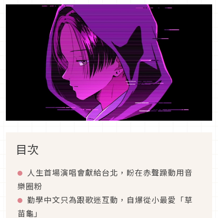
目次
人生首場演唱會獻給台北，盼在赤聲躁動用音
樂圈粉
勤學中文只為跟歌迷互動，自爆從小最愛「草
苗龜」