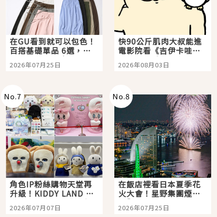
在GU看到就可以包色！
快90公斤肌肉大叔能進
百搭基礎單品 6選，閉
電影院看《吉伊卡哇》
眼全收也不心疼
嗎？日本重金屬樂團
2026年07月25日
2026年08月03日
「打首」會長與nagano
老師一同給出了答案
No.
7
No.
8
角色IP粉絲購物天堂再
在飯店裡看日本夏季花
升級！KIDDY LAND 原
火大會！星野集團煙火
宿店吉伊卡哇迎客，新
景觀飯店6選，讓你不用
2026年07月07日
2026年07月25日
開幕 OMOKADO 店3分
人擠人悠閒欣賞