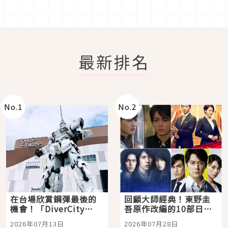
最新排名
No.
1
No.
2
在台場欣賞鋼彈最後的
回顧大師經典！東野圭
機會！「DiverCity
吾原作改編的10部日本
Tokyo Plaza」搭船、
影視作品推薦
2026年07月13日
2026年07月28日
購物、美食及夜景，一