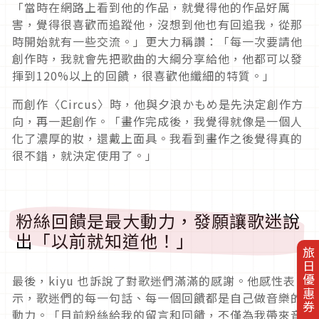
「當時在網路上看到他的作品，就覺得他的作品好厲
害，覺得很喜歡而追蹤他，沒想到他也有回追我，從那
時開始就有一些交流。」更大力稱讚：「每一次要請他
創作時，我就會先把歌曲的大綱分享給他，他都可以發
揮到120%以上的回饋，很喜歡他纖細的特質。」
而創
作
〈Circus〉時，他與夕浪かもめ是先決定創作方
向，再一起創作。
「畫作完成後，我覺得就像是一個人
化了濃厚的妝，還戴上面具。我看到畫作之後覺得真的
很不錯，就決定使用了。」
粉絲回饋是最大動力，發願讓歌迷說
出「以前就知道他！」
旅日優惠券
最後，kiyu 也訴說了對歌迷們滿滿的感謝。他感性表
示，歌迷們的每一句話、每一個回饋都是自己做音樂的
動力。「目前粉絲給我的留言和回饋，不僅為我帶來音