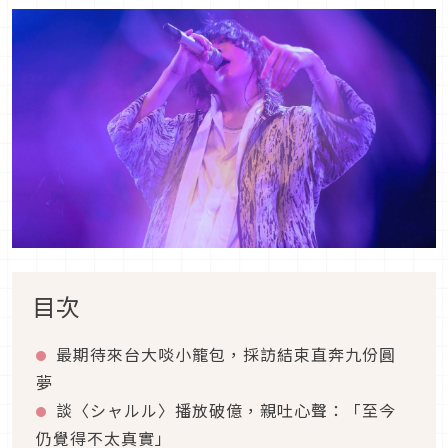
目次
最期待來台大啖小籠包，採訪結束直奔九份圓
夢
談〈シャルル〉播放破億，親吐心聲：「至今
仍覺得不太真實」