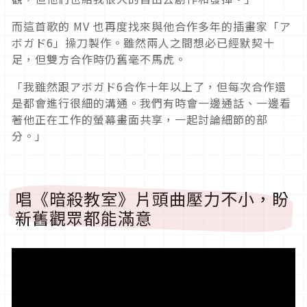
而這首歌的
MV
也再度找來與他合作多年的插畫家「ア
ボガド
6
」操刀製作
。雖然兩人之間想必已經默契十
足，但雙方合作時仍舊毫不馬虎。
「我雖然跟アボガド
6
合作十年以上了，但每次合作還
是都會進行很細的溝通
。我們有時會一邊通話、一邊看
著他正在工作的螢幕畫面共享，一起討論細節的部
分。」
唱《暗殺教室》片頭曲壓力不小，盼
新舊觀眾都能滿意