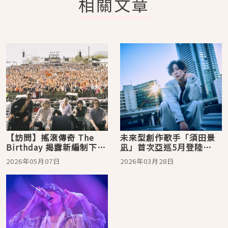
相關文章
【訪問】搖滾傳奇 The
未來型創作歌手「須田景
Birthday 揭露新編制下的
凪」首次亞巡5月登陸
運作方式！必要時使出鴕
Legacy Taipei，期待歌迷
2026年05月07日
2026年03月28日
鳥俱樂部的那招？
推薦在地景點與美食！