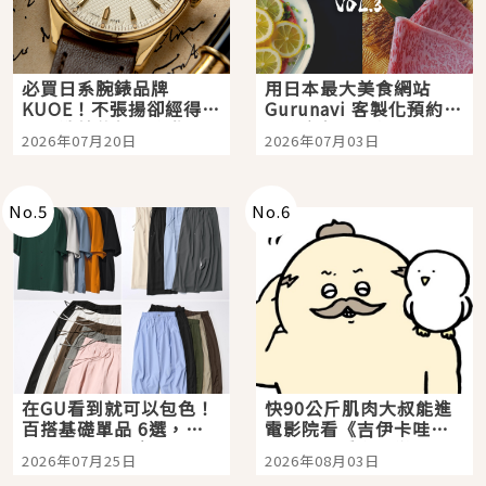
必買日系腕錶品牌
用日本最大美食網站
KUOE！不張揚卻經得起
Gurunavi 客製化預約九
時間洗鍊的經典之作五
大都市餐廳，打造專屬
2026年07月20日
2026年07月03日
選
美食體驗！
No.
5
No.
6
在GU看到就可以包色！
快90公斤肌肉大叔能進
百搭基礎單品 6選，閉
電影院看《吉伊卡哇》
眼全收也不心疼
嗎？日本重金屬樂團
2026年07月25日
2026年08月03日
「打首」會長與nagano