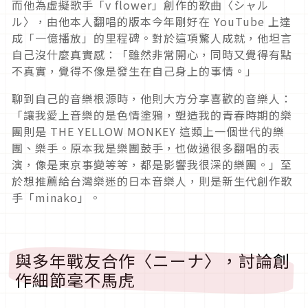
而他為虛擬歌手「
v flower
」創作的歌曲
〈シャル
ル〉，由他本人
翻唱的版本今年剛好在
Y
ouTube
上達
成「一億播放」的里程碑。對於這項驚人成就，他坦言
自己沒什麼真實感：「雖然非常開心，同時又覺得有點
不真實，覺得不像是發生在自己身上的事情。」
聊到自己的音樂根源時，他則大方分享喜歡的音樂人：
「讓我愛上音樂的是色情塗鴉，塑造我的青春時期的樂
團則是
THE YELLOW MONKEY
這類上一個世代的樂
團、樂手。原本我是樂團鼓手，也做過很多翻唱的表
演，像是東京事變等等，都是影響我很深的樂團。」至
於想推薦給台灣樂迷的日本音樂人，則是新生代創作歌
手「
minako
」。
與多年戰友合作〈ニーナ〉，討論創
作細節毫不馬虎