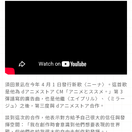
須田景凪在今年
4
月
1
日發行新歌〈ニーナ〉
。
這首歌
是他為
d
アニメストア
CM
「アニメとススメ。」第
3
彈譜寫的廣告曲，也是他繼〈エイプリル〉、〈ミラー
ジュ〉之後
，
第三度與
d
アニメストア合作
。
談到這次的合作，他表示對方給予自己很大的信任與發
揮空間：「我在創作時會意識到他們想要表現的世界
觀，但他們也給我很大的自由去創作和發揮。
」