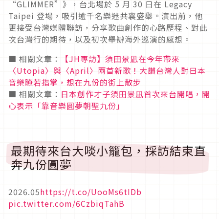
“GLIMMER”》，台北場於 5 月 30 日在 Legacy
Taipei 登場，吸引逾千名樂迷共襄盛舉。演出前，他
更接受台灣媒體聯訪，分享歌曲創作的心路歷程、對此
次台灣行的期待，以及初次舉辦海外巡演的感想。
■
相關文章：
【JH
專訪】須田景凪在今年帶來
〈Utopia
〉與〈April
〉兩首新歌！大讚台灣人對日本
音樂瞭若指掌，想在九份的街上散步
■ 相關文章：
日本創作才子須田景凪首次來台開唱，開
心表示「靠音樂圓夢朝聖九份」
最期待來台大啖小籠包，採訪結束直
奔九份圓夢
2026.05
https://t.co/UooMs6tIDb
pic.twitter.com/6CzbiqTahB