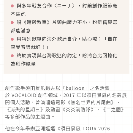
與多年戰友合作〈ニーナ〉，討論創作細節毫
不馬虎
唱《暗殺教室》片頭曲壓力不小，盼新舊觀眾
都能滿意
用特別歌單向海外歌迷自介，貼心喊：「自在
享受音樂就好！」
終於實現與台灣歌迷的約定！盼將台北回憶化
為創作能量
創作歌手須田景凪過去以「
balloon
」之名活躍
於
VOCALOID
創作領域，
2017
年以須田景凪的名義展
開個人活動，曾演唱過電影《無名世界的片尾曲》、
《消失的星期三》及動畫《炎炎消防隊》、《二之國》
等多部作品的主題曲。
他在今年舉辦亞洲巡迴《須田景凪 TOUR 2026