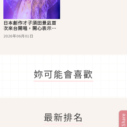
日本創作才子須田景凪首
次來台開唱，開心表示
「靠音樂圓夢朝聖九份」
2026年06月01日
妳可能會喜歡
最新排名
Share