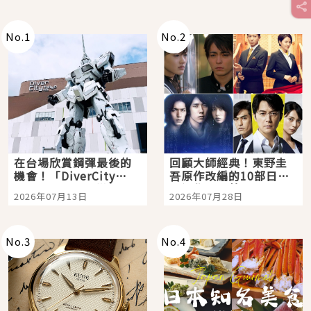
No.
1
No.
2
在台場欣賞鋼彈最後的
回顧大師經典！東野圭
機會！「DiverCity
吾原作改編的10部日本
Tokyo Plaza」搭船、
影視作品推薦
2026年07月13日
2026年07月28日
購物、美食及夜景，一
次全體驗
No.
3
No.
4