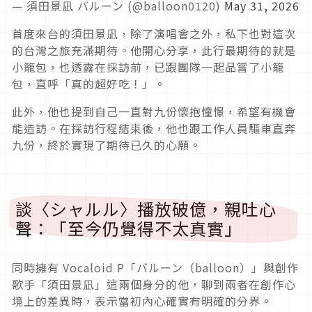
— 須田景凪 バルーン (@balloon0120)
May 31, 2026
首度來台的須田景凪，除了演唱會之外，私下也對這次
的台灣之旅充滿期待。他開心分享，此行最期待的就是
小籠包，也透露在採訪前，已跟團隊一起品嘗了小籠
包，直呼「真的超好吃！」。
此外，他也提到自己一直對九份懷抱憧憬，希望有機會
能造訪。在採訪行程結束後，他也跟工作人員驅車直奔
九份，終於實現了期待已久的心願。
談〈シャルル〉播放破億，親吐心
聲：「至今仍覺得不太真實」
同時擁有
Vocaloid
P
「バルーン（
balloon
）」
與創作
歌手「
須田景凪
」這兩個身分的他，聊到兩者在創作心
境上的差異時，表示當初內心確實有明確的分界。