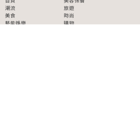
首頁
美容保養
潮流
旅遊
美食
時尚
藝能娛樂
購物
關於Japaholic
關於我們
免責事項
寫手招募
Japaholic Girls招募
廣告、合作洽談
關鍵字列表
お問い合わせ
看看更多有關Japaholic！