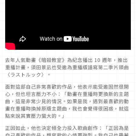
去年人氣
動畫
《暗殺教室》為紀念播出
10
週年，推出
重播計畫，
須田景凪也受邀為重播
版譜寫第二季片頭曲
〈ラストルック〉。
面對這部自己非常喜歡的作品，他表示能受邀固然很開
心，但也坦言壓力不小：「動畫在重播時更換新的主題
曲，這是非常少見的情況。如果是我，遇到最喜歡的動
畫在重播時換掉原版主題曲，我也會覺得很困惑，就這
點來說其實壓力蠻大的。」
正因如此，他也決定傾全力投入歌曲創作：「正因為是
自己喜歡的作品，想寫歌的心情更強烈。我自己也帶著