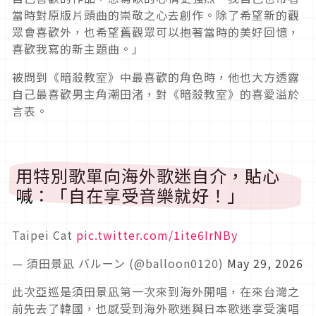
當時對原版片頭曲的崇敬之心去創作。除了希望新的觀
眾會喜歡外，也希望舊觀眾可以抱著當時的美好回憶，
喜歡我寫的新主題曲。」
被問到《暗殺教室》中最喜歡的角色時，他也大方透露
自己最喜歡男主角潮田渚，對《暗殺教室》的喜愛溢於
言表。
用特別歌單向海外歌迷自介，貼心
喊：「自在享受音樂就好！」
Taipei Cat
pic.twitter.com/1ite6IrNBy
— 須田景凪 バルーン (@balloon0120)
May 29, 2026
此次亞巡是須田景凪第一次來到海外開唱，在來台灣之
前先去了韓國，也感受到海外歌迷與日本歌迷享受演唱