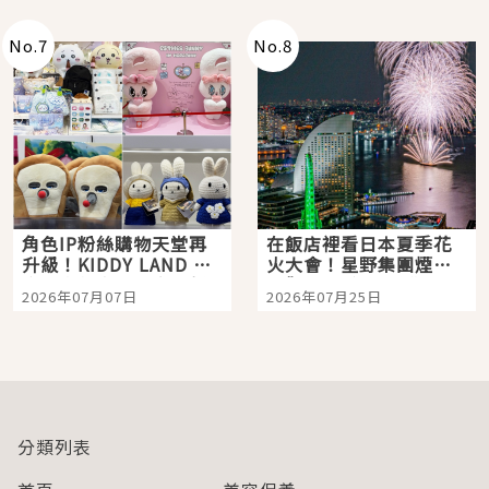
老師一同給出了答案
No.
7
No.
8
角色IP粉絲購物天堂再
在飯店裡看日本夏季花
升級！KIDDY LAND 原
火大會！星野集團煙火
宿店吉伊卡哇迎客，新
景觀飯店6選，讓你不用
2026年07月07日
2026年07月25日
開幕 OMOKADO 店3分
人擠人悠閒欣賞
即達
分類列表