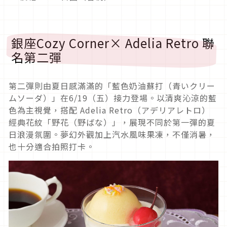
銀座Cozy Corner× Adelia Retro 聯
名第二彈
第二彈則由夏日感滿滿的「藍色奶油蘇打（青いクリー
ムソーダ）」在6/19（五）接力登場。以清爽沁涼的藍
色為主視覺，搭配 Adelia Retro（アデリアレトロ）
經典花紋「野花（野ばな）」，展現不同於第一彈的夏
日浪漫氛圍。夢幻外觀加上汽水風味果凍，不僅消暑，
也十分適合拍照打卡。