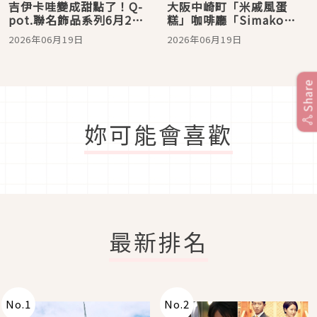
吉伊卡哇變成甜點了！Q-
大阪中崎町「米戚風蛋
pot.聯名飾品系列6月26
糕」咖啡廳「Simako
日甜蜜登場
Cafe（しまこカフ
2026年06月19日
2026年06月19日
ェ）」，適合一人獨享的
美味甜點
Share
妳可能會喜歡
最新排名
No.
1
No.
2