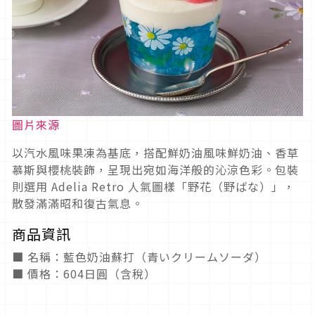
圖片來源
以汽水風味果凍為基底，搭配鮮奶油風味鮮奶油、香草
慕斯與櫻桃裝飾，呈現出宛如海洋般的沁涼色彩。包裝
則選用 Adelia Retro 人氣圖樣「野花（野ばな）」，
散發滿滿昭和復古氣息。
商品資訊
■ 名稱：藍色奶油蘇打（青いクリームソーダ）
■ 價格：604日圓（含稅）