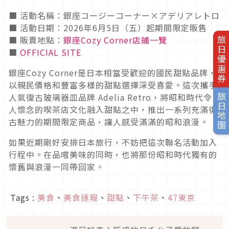
■ 活動名稱：銀座コージーコーナー×アデリアレトロ
■ 活動日期：2026年6月5日（五）起期間限定販售
■ 販賣地點：
銀座Cozy Corner店鋪一覽
旅日優惠券
■
OFFICIAL SITE
銀座Cozy Corner是日本相當受歡迎的國民甜點品牌，
以親民價格和豐富多樣的甜點選擇深受喜愛。這次攜手
人氣復古玻璃器皿品牌 Adelia Retro，將昭和時代令
旅日地圖
人懷念的喫茶店文化融入甜點之中，推出一系列充滿復
古魅力的期間限定商品，讓人感受滿滿的昭和浪漫。
如果近期剛好安排日本旅行，不妨把這次聯名活動加入
行程中。在品嚐美味的同時，也將那份昭和時代獨有的
懷舊與浪漫一同帶回家。
Tags :
美食
、
美食速報
、
甜點
、
下午茶
、
47東京