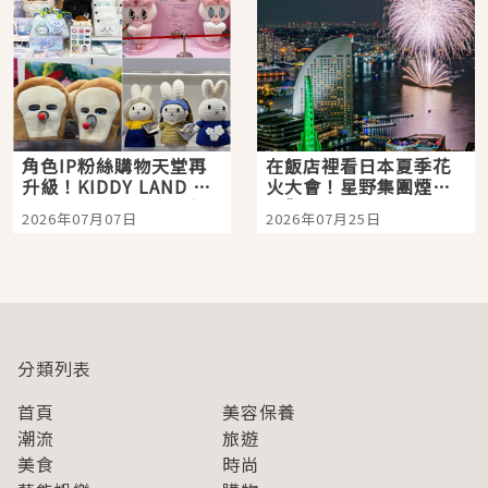
角色IP粉絲購物天堂再
在飯店裡看日本夏季花
升級！KIDDY LAND 原
火大會！星野集團煙火
宿店吉伊卡哇迎客，新
景觀飯店6選，讓你不用
2026年07月07日
2026年07月25日
開幕 OMOKADO 店3分
人擠人悠閒欣賞
即達
分類列表
首頁
美容保養
潮流
旅遊
美食
時尚