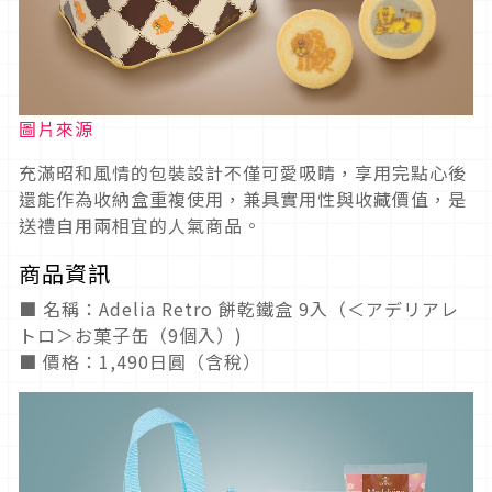
圖片來源
充滿昭和風情的包裝設計不僅可愛吸睛，享用完點心後
還能作為收納盒重複使用，兼具實用性與收藏價值，是
送禮自用兩相宜的人氣商品。
商品資訊
■ 名稱：Adelia Retro 餅乾鐵盒 9入（＜アデリアレ
トロ＞お菓子缶（9個入）)
■ 價格：1,490日圓（含稅）