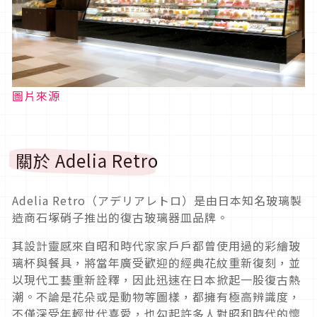
圖片來源
關於 Adelia Retro
Adelia Retro（アデリアレトロ）是由日本知名玻璃製
造商石塚硝子推出的復古玻璃器皿品牌。
其設計靈感來自昭和時代家家戶戶都曾使用過的彩繪玻
璃杯與餐具，將當年廣受歡迎的經典花紋重新復刻，並
以現代工藝重新詮釋，因此迅速在日本掀起一股復古熱
潮。不論是花朵或是動物等圖樣，都擁有極高辨識度，
不僅深受年輕世代喜愛，也勾起許多人對昭和時代的懷