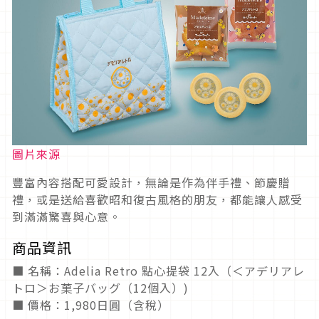
圖片來源
豐富內容搭配可愛設計，無論是作為伴手禮、節慶贈
禮，或是送給喜歡昭和復古風格的朋友，都能讓人感受
到滿滿驚喜與心意。
商品資訊
■ 名稱：Adelia Retro 點心提袋 12入（＜アデリアレ
トロ＞お菓子バッグ（12個入）)
■ 價格：1,980日圓（含稅）