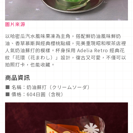
圖片來源
以哈密瓜汽水風味果凍為主角，搭配鮮奶油風味鮮奶
油、香草慕斯與經典櫻桃點綴，完美重現昭和喫茶店裡
人氣奶油蘇打的模樣。杯身採用 Adelia Retro 經典花
紋「花環（花まわし）」設計，復古又可愛，不僅可以
拍照打卡，也能收藏。
商品資訊
■ 名稱：奶油蘇打（クリームソーダ）
■ 價格：604日圓（含稅）