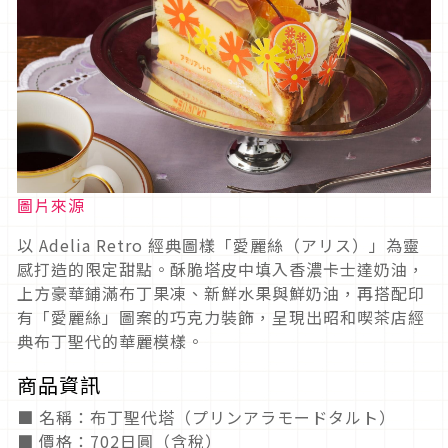
圖片來源
以 Adelia Retro 經典圖樣「愛麗絲（アリス）」為靈
感打造的限定甜點。酥脆塔皮中填入香濃卡士達奶油，
上方豪華鋪滿布丁果凍、新鮮水果與鮮奶油，再搭配印
有「愛麗絲」圖案的巧克力裝飾，呈現出昭和喫茶店經
典布丁聖代的華麗模樣。
商品資訊
■ 名稱：布丁聖代塔（プリンアラモードタルト）
■ 價格：702日圓（含稅）