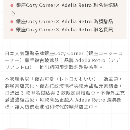
銀座Cozy Corner× Adelia Retro 聯名烘焙點
心
銀座Cozy Corner× Adelia Retro 滿額贈品
銀座Cozy Corner× Adelia Retro 聯名資訊
日本人氣甜點品牌銀座Cozy Corner（銀座コージーコ
ーナー）攜手復古玻璃器皿品牌 Adelia Retro（アデ
リアレトロ），推出期間限定聯名甜點系列。
本次聯名以「復古可愛（レトロかわいい）」為主題，
將喫茶店文化、復古花紋玻璃杯與懷舊甜點元素結合，
打造出 3 款聯名甜點與 2 款限定烘焙點心。不僅外型充
滿濃濃復古感，每款商品更融入 Adelia Retro 經典圖
樣，讓人彷彿走進昭和時代的喫茶店之中。