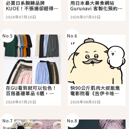
必買日系腕錶品牌
用日本最大美食網站
KUOE！不張揚卻經得起
Gurunavi 客製化預約九
時間洗鍊的經典之作五
大都市餐廳，打造專屬
2026年07月20日
2026年07月03日
選
美食體驗！
No.
5
No.
6
在GU看到就可以包色！
快90公斤肌肉大叔能進
百搭基礎單品 6選，閉
電影院看《吉伊卡哇》
眼全收也不心疼
嗎？日本重金屬樂團
2026年07月25日
2026年08月03日
「打首」會長與nagano
老師一同給出了答案
No.
7
No.
8