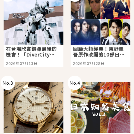
在台場欣賞鋼彈最後的
回顧大師經典！東野圭
機會！「DiverCity
吾原作改編的10部日本
Tokyo Plaza」搭船、
影視作品推薦
2026年07月13日
2026年07月28日
購物、美食及夜景，一
次全體驗
No.
3
No.
4