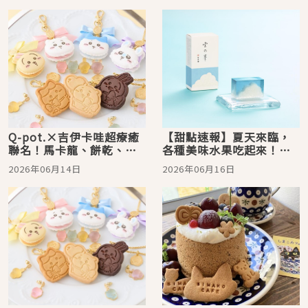
Q-pot.×吉伊卡哇超療癒
【甜點速報】夏天來臨，
聯名！馬卡龍、餅乾、果
各種美味水果吃起來！日
凍糖甜點造型飾品爆擊少
本 2026 年 6 月必吃美麗
2026年06月14日
2026年06月16日
女心
甜點