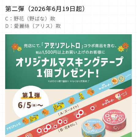
第二彈（2026年6月19日起）
C：野花（野ばな）款
D：愛麗絲（アリス）款