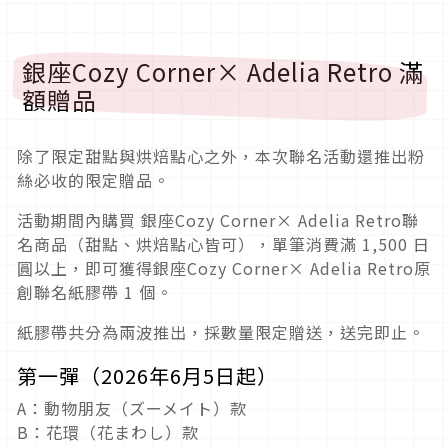
銀座Cozy Corner× Adelia Retro 滿
額贈品
除了限定甜點與烘焙點心之外，本次聯名活動還推出粉
絲必收的限定贈品。
活動期間內購買 銀座Cozy Corner× Adelia Retro聯
名商品（甜點、烘焙點心皆可），單筆消費滿 1,500 日
圓以上，即可獲得銀座Cozy Corner× Adelia Retro原
創聯名紙膠帶 1 個。
紙膠帶共分為兩波推出，採數量限定贈送，送完即止。
第一彈（2026年6月5日起）
A：動物朋友（ズーメイト）款
B：花環（花まわし）款