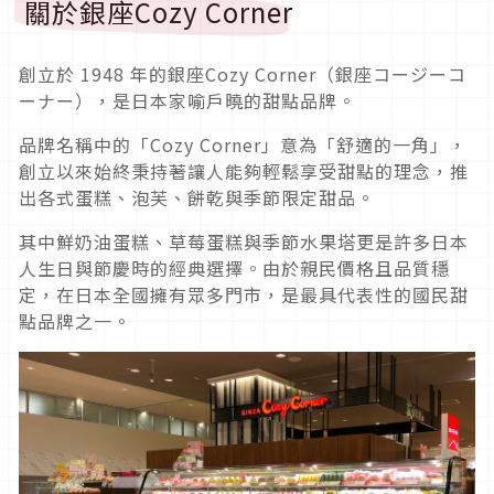
關於銀座Cozy Corner
創立於 1948 年的銀座Cozy Corner（銀座コージーコ
ーナー），是日本家喻戶曉的甜點品牌。
品牌名稱中的「Cozy Corner」意為「舒適的一角」，
創立以來始終秉持著讓人能夠輕鬆享受甜點的理念，推
出各式蛋糕、泡芙、餅乾與季節限定甜品。
其中鮮奶油蛋糕、草莓蛋糕與季節水果塔更是許多日本
人生日與節慶時的經典選擇。由於親民價格且品質穩
定，在日本全國擁有眾多門市，是最具代表性的國民甜
點品牌之一。