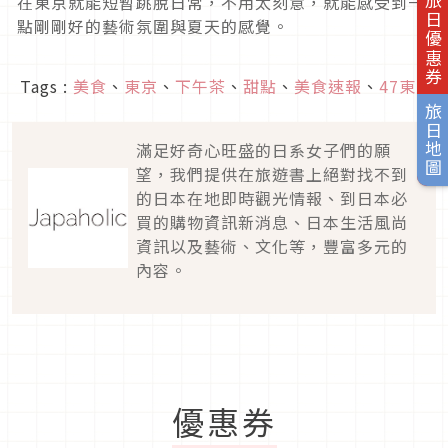
在東京就能短暫跳脫日常，不用太刻意，就能感受到一
旅日優惠券
點剛剛好的藝術氛圍與夏天的感覺。
Tags :
美食
、
東京
、
下午茶
、
甜點
、
美食速報
、
47東京
旅日地圖
滿足好奇心旺盛的日系女子們的願
望，我們提供在旅遊書上絕對找不到
的日本在地即時觀光情報、到日本必
買的購物資訊新消息、日本生活風尚
資訊以及藝術、文化等，豐富多元的
內容。
優惠券