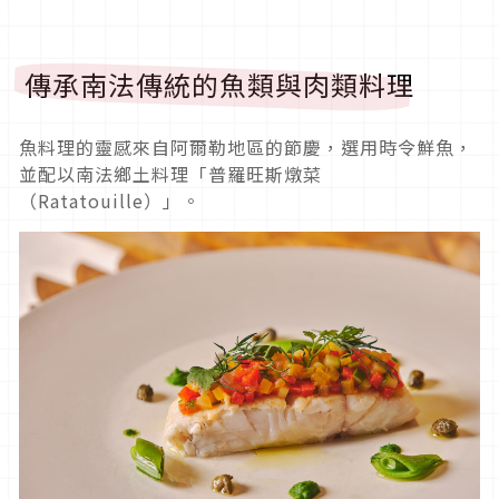
傳承南法傳統的魚類與肉類料理
魚料理的靈感來自阿爾勒地區的節慶，選用時令鮮魚，
並配以南法鄉土料理「普羅旺斯燉菜
（Ratatouille）」。