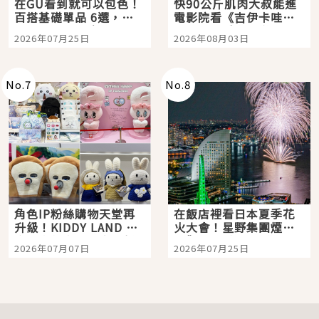
在GU看到就可以包色！
快90公斤肌肉大叔能進
百搭基礎單品 6選，閉
電影院看《吉伊卡哇》
眼全收也不心疼
嗎？日本重金屬樂團
2026年07月25日
2026年08月03日
「打首」會長與nagano
老師一同給出了答案
No.
7
No.
8
角色IP粉絲購物天堂再
在飯店裡看日本夏季花
升級！KIDDY LAND 原
火大會！星野集團煙火
宿店吉伊卡哇迎客，新
景觀飯店6選，讓你不用
2026年07月07日
2026年07月25日
開幕 OMOKADO 店3分
人擠人悠閒欣賞
即達