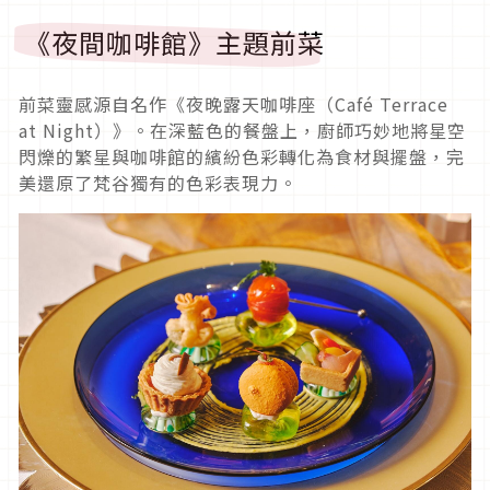
《夜間咖啡館》主題前菜
前菜靈感源自名作《夜晚露天咖啡座（Café Terrace
at Night）》。在深藍色的餐盤上，廚師巧妙地將星空
閃爍的繁星與咖啡館的繽紛色彩轉化為食材與擺盤，完
美還原了梵谷獨有的色彩表現力。