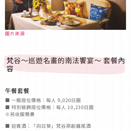
圖片來源
梵谷～巡遊名畫的南法饗宴～ 套餐內
容
午餐套餐
■ 一般座位價格：每人 9,020日圓
■ 特別裝飾座位價格：每人 10,230日圓
※另收服務費
■ 迎賓酒：「向日葵」梵谷原創雞尾酒