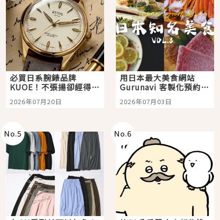
必買日系腕錶品牌
用日本最大美食網站
KUOE！不張揚卻經得起
Gurunavi 客製化預約九
時間洗鍊的經典之作五
大都市餐廳，打造專屬
2026年07月20日
2026年07月03日
選
美食體驗！
No.
5
No.
6