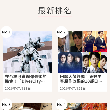
最新排名
No.
1
No.
2
在台場欣賞鋼彈最後的
回顧大師經典！東野圭
機會！「DiverCity
吾原作改編的10部日本
Tokyo Plaza」搭船、
影視作品推薦
2026年07月13日
2026年07月28日
購物、美食及夜景，一
次全體驗
No.
3
No.
4