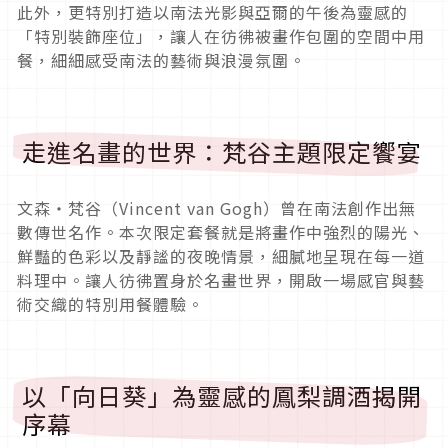
此外，更特別打造以南法光影與亞爾的午後為靈感的
「特別裝飾座位」，讓人在彷彿被畫作包圍的空間中用
餐，細細感受南法的藝術與浪漫氛圍。
走進名畫的世界：梵谷主題限定饗宴
文森・梵谷（Vincent van Gogh）曾在南法創作出無
數傳世名作。本次限定套餐就是將畫作中強烈的陽光、
鮮豔的色彩以及靜謐的夜晚情景，細膩地呈現在每一道
料理中。讓人彷彿置身於名畫世界，開啟一場感官與藝
術交織的特別用餐體驗。
以「向日葵」為靈感的鳳梨調酒揭開
序幕