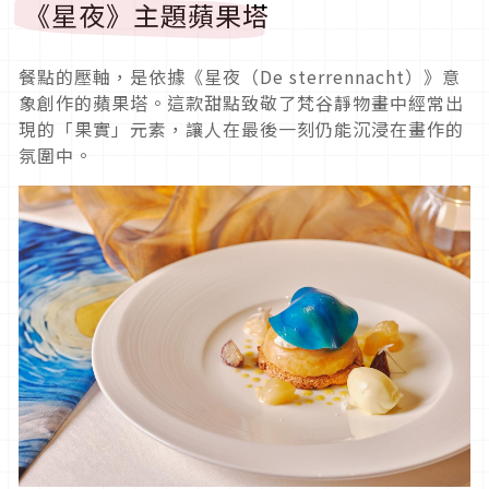
《星夜》主題蘋果塔
餐點的壓軸，是依據《星夜（De sterrennacht）》意
象創作的蘋果塔。這款甜點致敬了梵谷靜物畫中經常出
現的「果實」元素，讓人在最後一刻仍能沉浸在畫作的
氛圍中。