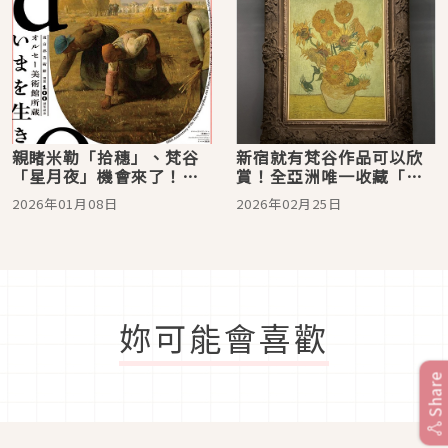
親睹米勒「拾穗」、梵谷
新宿就有梵谷作品可以欣
「星月夜」機會來了！東
賞！全亞洲唯一收藏「向
京都美術館展出賽美術館
日葵」的SOMPO美術館
2026年01月08日
2026年02月25日
珍藏
妳可能會喜歡
Share