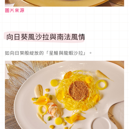
圖片來源
向日葵風沙拉與南法風情
如向日葵般綻放的「星鰻與龍蝦沙拉」。