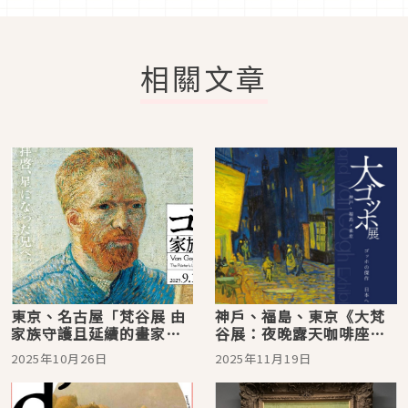
相關文章
東京、名古屋「梵谷展 由
神戶、福島、東京《大梵
家族守護且延續的畫家之
谷展：夜晚露天咖啡座
夢」，限量聯名「米菲編
2025》 在光與孤獨之間，
2025年10月26日
2025年11月19日
織娃娃」同步登場
尋找不滅的希望 ! 經典名
作聯名周邊同步登場