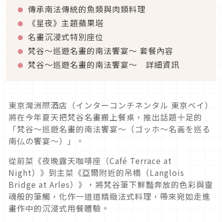
傳承南法傳統的魚類與肉類料理
《星夜》主題蘋果塔
名畫沉浸式特別座位
梵谷～巡遊名畫的南法饗宴～ 套餐內容
梵谷～巡遊名畫的南法饗宴～ 詳細資訊
東京灣洲際酒店（インターコンチネンタル 東京ベイ）
將在今年夏天把梵谷名畫搬上餐桌，推出話題十足的
「梵谷～巡遊名畫的南法饗宴～（ゴッホ～名画を巡る
南仏の饗宴～）」。
從前菜《夜晚露天咖啡座（Café Terrace at
Night）》到主菜《亞爾附近的吊橋（Langlois
Bridge at Arles）》，將梵谷筆下鮮豔奔放的色彩與靈
魂般的筆觸，化作一道道精緻法式料理，帶來宛如走進
畫作中的沉浸式用餐體驗。