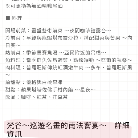
※可更換為無酒精雞尾酒
■ 料理
開場前菜：畫盤藝術前菜 ～夜間咖啡館露台～
冷前菜：星鰻與龍蝦塔布雷沙拉，搭配甜菜與芒果 ～向
日葵～
熱前菜：季節馬賽魚湯 ～亞爾附近的吊橋～
魚料理：當季鮮魚佐燉蔬菜，點綴羅勒 ～亞爾的祝祭～
肉料理：普羅旺斯傳統紅酒燉牛肉 ～多布・普羅旺斯風
～
前甜點：優格與白桃果凍
甜點：蘋果塔塔佐佛手柑內餡 ～星夜～
飲品：咖啡、紅茶、花草茶
梵谷～巡遊名畫的南法饗宴～ 詳細
資訊