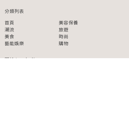
分類列表
首頁
美容保養
潮流
旅遊
美食
時尚
藝能娛樂
購物
關於Japaholic
關於我們
免責事項
寫手招募
Japaholic Girls招募
廣告、合作洽談
關鍵字列表
お問い合わせ