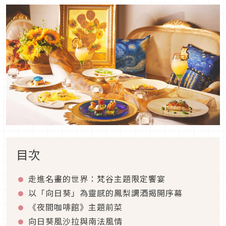
目次
走進名畫的世界：梵谷主題限定饗宴
以「向日葵」為靈感的鳳梨調酒揭開序幕
《夜間咖啡館》主題前菜
向日葵風沙拉與南法風情