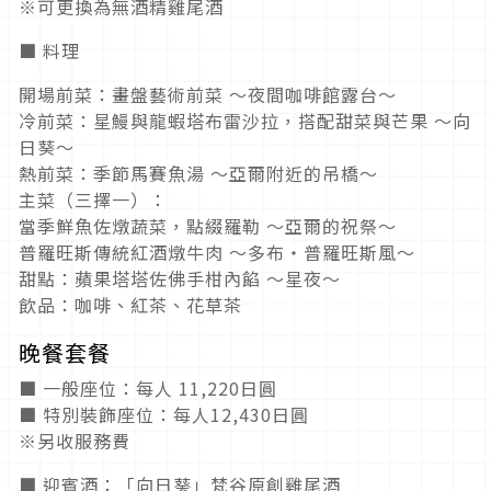
※可更換為無酒精雞尾酒
■ 料理
開場前菜：畫盤藝術前菜 ～夜間咖啡館露台～
冷前菜：星鰻與龍蝦塔布雷沙拉，搭配甜菜與芒果 ～向
日葵～
熱前菜：季節馬賽魚湯 ～亞爾附近的吊橋～
主菜（三擇一）：
當季鮮魚佐燉蔬菜，點綴羅勒 ～亞爾的祝祭～
普羅旺斯傳統紅酒燉牛肉 ～多布・普羅旺斯風～
甜點：蘋果塔塔佐佛手柑內餡 ～星夜～
飲品：咖啡、紅茶、花草茶
晚餐套餐
■ 一般座位：每人 11,220日圓
■ 特別裝飾座位：每人12,430日圓
※另收服務費
■ 迎賓酒：「向日葵」梵谷原創雞尾酒