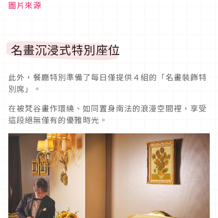
圖片來源
名畫沉浸式特別座位
此外，餐廳特別準備了每日僅提供４組的「名畫裝飾特
別席」。
在被梵谷畫作環繞、如同置身南法的浪漫空間裡，享受
這段絕無僅有的優雅時光。