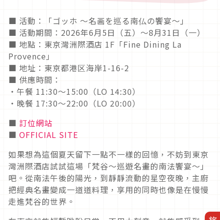
■ 活動：「ゴッホ 〜名画を巡る南仏の饗宴〜」
■ 活動期間：2026年6月5日（五）～8月31日（一）
■ 地點：東京灣洲際酒店 1F「Fine Dining La
Provence」
■ 地址：東京都港区海岸1-16-2
■ 供應時間：
・午餐 11:30～15:00（LO 14:30）
・晚餐 17:30～22:00（LO 20:00）
■
訂位網站
■
OFFICIAL SITE
如果想為這個夏天留下一點不一樣的回憶，不妨到東京
灣洲際酒店試試這場「梵谷～巡遊名畫的南法饗宴～」
吧。從南法午後的陽光，到靜靜流動的星空夜晚，主廚
把經典名畫變成一道道料理，享用的同時也像是在慢慢
走進梵谷的世界。