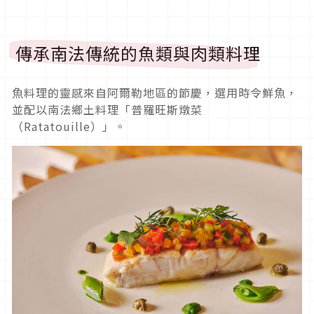
傳承南法傳統的魚類與肉類料理
魚料理的靈感來自阿爾勒地區的節慶，選用時令鮮魚，
並配以南法鄉土料理「普羅旺斯燉菜
（Ratatouille）」。