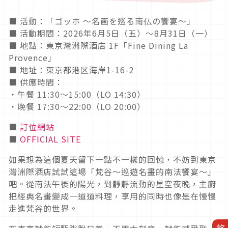
■ 活動：「ゴッホ 〜名画を巡る南仏の饗宴〜」
■ 活動期間：2026年6月5日（五）～8月31日（一）
■ 地點：東京灣洲際酒店 1F「Fine Dining La
Provence」
■ 地址：東京都港区海岸1-16-2
■ 供應時間：
・午餐 11:30～15:00（LO 14:30）
・晚餐 17:30～22:00（LO 20:00）
■
訂位網站
■
OFFICIAL SITE
如果想為這個夏天留下一點不一樣的回憶，不妨到東京
灣洲際酒店試試這場「梵谷～巡遊名畫的南法饗宴～」
吧。從南法午後的陽光，到靜靜流動的星空夜晚，主廚
把經典名畫變成一道道料理，享用的同時也像是在慢慢
走進梵谷的世界。