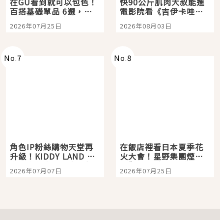
在GU看到就可以包色！
快90公斤肌肉大叔能進
百搭基礎單品 6選，閉
電影院看《吉伊卡哇》
眼全收也不心疼
嗎？日本重金屬樂團
2026年07月25日
2026年08月03日
「打首」會長與nagano
老師一同給出了答案
No.
7
No.
8
角色IP粉絲購物天堂再
在飯店裡看日本夏季花
升級！KIDDY LAND 原
火大會！星野集團煙火
宿店吉伊卡哇迎客，新
景觀飯店6選，讓你不用
2026年07月07日
2026年07月25日
開幕 OMOKADO 店3分
人擠人悠閒欣賞
即達