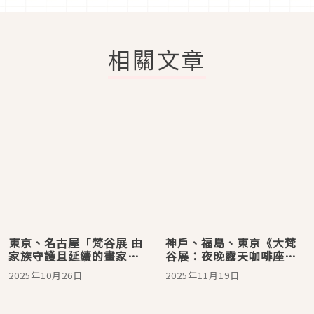
相關文章
東京、名古屋「梵谷展 由
神戶、福島、東京《大梵
家族守護且延續的畫家之
谷展：夜晚露天咖啡座
夢」，限量聯名「米菲編
2025》 在光與孤獨之間，
2025年10月26日
2025年11月19日
織娃娃」同步登場
尋找不滅的希望 ! 經典名
作聯名周邊同步登場