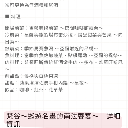
※可更換為無酒精雞尾酒
■ 料理
開場前菜：畫盤藝術前菜 ～夜間咖啡館露台～
冷前菜：星鰻與龍蝦塔布雷沙拉，搭配甜菜與芒果 ～向
日葵～
熱前菜：季節馬賽魚湯 ～亞爾附近的吊橋～
魚料理：當季鮮魚佐燉蔬菜，點綴羅勒 ～亞爾的祝祭～
肉料理：普羅旺斯傳統紅酒燉牛肉 ～多布・普羅旺斯風
～
前甜點：優格與白桃果凍
甜點：蘋果塔塔佐佛手柑內餡 ～星夜～
飲品：咖啡、紅茶、花草茶
梵谷～巡遊名畫的南法饗宴～ 詳細
資訊