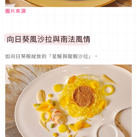
圖片來源
向日葵風沙拉與南法風情
如向日葵般綻放的「星鰻與龍蝦沙拉」。