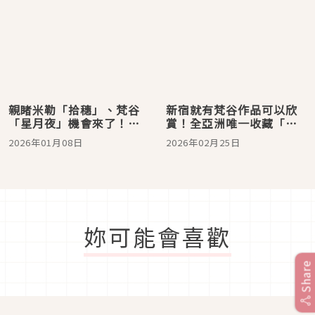
親睹米勒「拾穗」、梵谷
新宿就有梵谷作品可以欣
「星月夜」機會來了！東
賞！全亞洲唯一收藏「向
京都美術館展出賽美術館
日葵」的SOMPO美術館
2026年01月08日
2026年02月25日
珍藏
妳可能會喜歡
Share