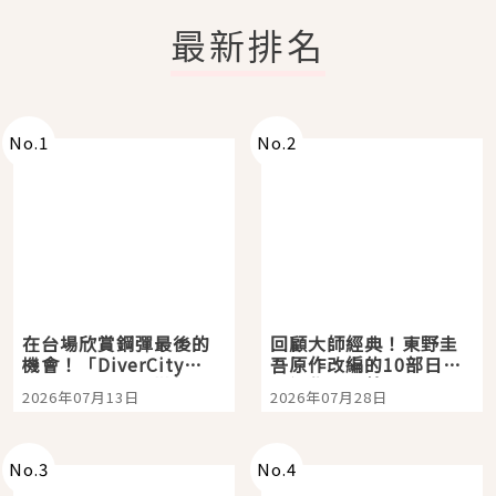
最新排名
No.
1
No.
2
在台場欣賞鋼彈最後的
回顧大師經典！東野圭
機會！「DiverCity
吾原作改編的10部日本
Tokyo Plaza」搭船、
影視作品推薦
2026年07月13日
2026年07月28日
購物、美食及夜景，一
次全體驗
No.
3
No.
4