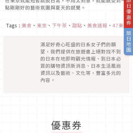
在東京就能短暫跳脫日常，不用太刻意，就能感受到一
旅日優惠券
點剛剛好的藝術氛圍與夏天的感覺。
Tags :
美食
、
東京
、
下午茶
、
甜點
、
美食速報
、
47東京
旅日地圖
滿足好奇心旺盛的日系女子們的願
望，我們提供在旅遊書上絕對找不到
的日本在地即時觀光情報、到日本必
買的購物資訊新消息、日本生活風尚
資訊以及藝術、文化等，豐富多元的
內容。
優惠券