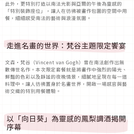
此外，更特別打造以南法光影與亞爾的午後為靈感的
「特別裝飾座位」，讓人在彷彿被畫作包圍的空間中用
餐，細細感受南法的藝術與浪漫氛圍。
走進名畫的世界：梵谷主題限定饗宴
文森・梵谷（Vincent van Gogh）曾在南法創作出無
數傳世名作。本次限定套餐就是將畫作中強烈的陽光、
鮮豔的色彩以及靜謐的夜晚情景，細膩地呈現在每一道
料理中。讓人彷彿置身於名畫世界，開啟一場感官與藝
術交織的特別用餐體驗。
以「向日葵」為靈感的鳳梨調酒揭開
序幕