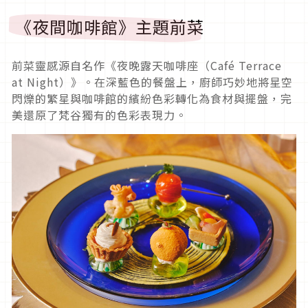
《夜間咖啡館》主題前菜
前菜靈感源自名作《夜晚露天咖啡座（Café Terrace
at Night）》。在深藍色的餐盤上，廚師巧妙地將星空
閃爍的繁星與咖啡館的繽紛色彩轉化為食材與擺盤，完
美還原了梵谷獨有的色彩表現力。