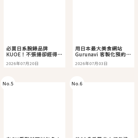
必買日系腕錶品牌
用日本最大美食網站
KUOE！不張揚卻經得起
Gurunavi 客製化預約九
時間洗鍊的經典之作五
大都市餐廳，打造專屬
2026年07月20日
2026年07月03日
選
美食體驗！
No.
5
No.
6