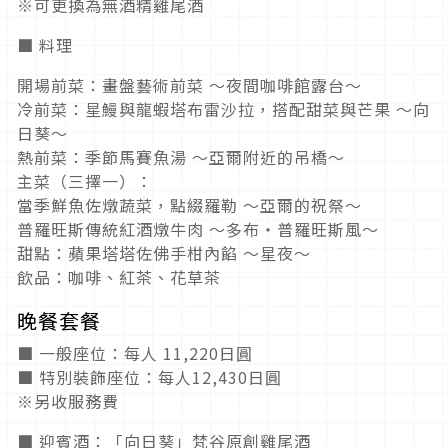
※可更換為無酒精雞尾酒
■ 料理
開場前菜：畫盤藝術前菜 ～夜間咖啡館露台～
冷前菜：星鰻與龍蝦塔布雷沙拉，搭配甜菜與芒果 ～向
日葵～
熱前菜：季節馬賽魚湯 ～亞爾附近的吊橋～
主菜（三擇一）：
當季鮮魚佐燉蔬菜，點綴羅勒 ～亞爾的祝祭～
普羅旺斯傳統紅酒燉牛肉 ～多布・普羅旺斯風～
甜點：蘋果塔塔佐佛手柑內餡 ～星夜～
飲品：咖啡、紅茶、花草茶
晚餐套餐
■ 一般座位：每人 11,220日圓
■ 特別裝飾座位：每人12,430日圓
※另收服務費
■ 迎賓酒：「向日葵」梵谷原創雞尾酒