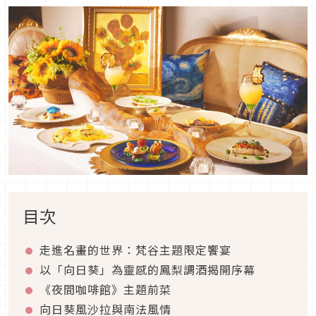
目次
走進名畫的世界：梵谷主題限定饗宴
以「向日葵」為靈感的鳳梨調酒揭開序幕
《夜間咖啡館》主題前菜
向日葵風沙拉與南法風情