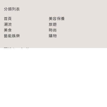
分類列表
首頁
美容保養
潮流
旅遊
美食
時尚
藝能娛樂
購物
關於Japaholic
關於我們
免責事項
寫手招募
Japaholic Girls招募
廣告、合作洽談
關鍵字列表
お問い合わせ