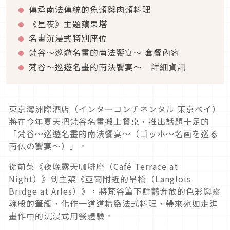
傳承南法傳統的魚類與肉類料理
《星夜》主題蘋果塔
名畫沉浸式特別座位
梵谷～巡遊名畫的南法饗宴～ 套餐內容
梵谷～巡遊名畫的南法饗宴～ 詳細資訊
東京灣洲際酒店（インターコンチネンタル 東京ベイ）
將在今年夏天把梵谷名畫搬上餐桌，推出話題十足的
「梵谷～巡遊名畫的南法饗宴～（ゴッホ～名画を巡る
南仏の饗宴～）」。
從前菜《夜晚露天咖啡座（Café Terrace at
Night）》到主菜《亞爾附近的吊橋（Langlois
Bridge at Arles）》，將梵谷筆下鮮豔奔放的色彩與靈
魂般的筆觸，化作一道道精緻法式料理，帶來宛如走進
畫作中的沉浸式用餐體驗。