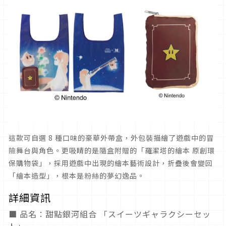
這款可自選 8 種口味的豪華外帶盒，外包裝描繪了遊戲中的冒
險舞台與角色。更吸睛的是隨盒附贈的「羅潔塔的繪本 原創環
保購物袋」，採用遊戲中出現的繪本藝術設計，折疊後會變回
「繪本造型」，根本是粉絲的夢幻逸品。
詳細資訊
■ 品名：甜點銀河組合 「スイーツギャラクシーセッ