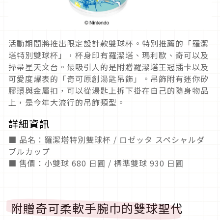
活動期間將推出限定設計款雙球杯。特別推薦的「羅潔
塔特別雙球杯」，杯身印有羅潔塔、瑪利歐、奇可以及
掃帚星天文台。最吸引人的是附贈羅潔塔王冠插卡以及
可愛度爆表的「奇可原創湯匙吊飾」。吊飾附有迷你矽
膠環與金屬扣，可以從湯匙上拆下掛在自己的隨身物品
上，是今年大流行的吊飾類型。
詳細資訊
■ 品名：羅潔塔特別雙球杯 / ロゼッタ スペシャルダ
ブルカップ
■ 售價：小雙球 680 日圓 / 標準雙球 930 日圓
附贈奇可柔軟手腕巾的雙球聖代