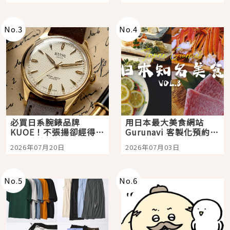
次全體驗
No.
3
No.
4
必買日系腕錶品牌
用日本最大美食網站
KUOE！不張揚卻經得起
Gurunavi 客製化預約九
時間洗鍊的經典之作五
大都市餐廳，打造專屬
2026年07月20日
2026年07月03日
選
美食體驗！
No.
5
No.
6