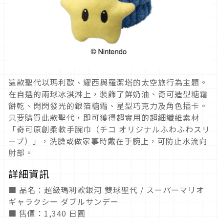
這款聖代以瑪利歐、耀西與羅潔塔的太空旅行為主題。
在自選的兩球冰淇淋上，裝飾了鮮奶油、奇可造型糖霜
餅乾、閃閃發光的銀箔糖霜、星型巧克力及角色插卡。
只要購買此款聖代，即可獲得超實用的超細纖維素材
「奇可原創柔軟手腕巾（チコ オリジナルふわふわスリ
ーブ）」，洗臉或做家事時戴在手腕上，可防止水流向
肘部。
詳細資訊
■ 品名：超級瑪利歐銀河 雙球聖代 / スーパーマリオ
ギャラクシー ダブルサンデー
■ 售價：1,340 日圓