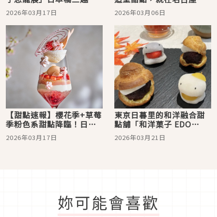
場，38家老舖打造甜點恐
啡廳「yama coffee」
2026年03月17日
2026年03月06日
龍世界
【甜點速報】櫻花季+草莓
東京日暮里的和洋融合甜
季粉色系甜點降臨！日本
點舖「和洋菓子 EDO
2026 年 3 月必吃美麗甜
USAGI」，必嚐妖怪大
2026年03月17日
2026年03月21日
點
福、求肥紅豆餡泡芙
妳可能會喜歡