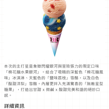
本次的主打星是象徵閃耀銀河與冒險張力的限定口味
「棉花糖水果銀河」。結合了吸睛的深藍色「棉花糖風
味」冰淇淋、天藍色的「鹽味荔枝」雪酪，以及白色
「酸甜洋梨」雪酪。內層更拌入充滿驚喜的「無敵星型
糖果」，打造出甘甜 x 微鹹 x 酸甜完美和諧的絕妙口
感。
詳細資訊