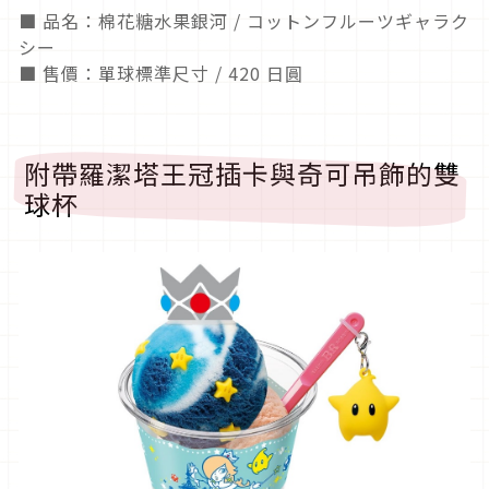
■ 品名：棉花糖水果銀河 / コットンフルーツギャラク
シー
■ 售價：單球標準尺寸 / 420 日圓
附帶羅潔塔王冠插卡與奇可吊飾的雙
球杯