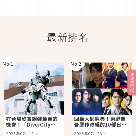
最新排名
No.
1
No.
2
Share
在台場欣賞鋼彈最後的
回顧大師經典！東野圭
機會！「DiverCity
吾原作改編的10部日本
Tokyo Plaza」搭船、
影視作品推薦
2026年07月13日
2026年07月28日
購物、美食及夜景，一