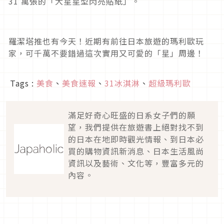
31 萬張的「大星星型閃亮貼紙」。
羅潔塔推也有今天！近期有前往日本旅遊的瑪利歐玩
家，可千萬不要錯過這次實用又可愛的「星」周邊！
Tags :
美食
、
美食速報
、
31冰淇淋
、
超級瑪利歐
滿足好奇心旺盛的日系女子們的願
望，我們提供在旅遊書上絕對找不到
的日本在地即時觀光情報、到日本必
買的購物資訊新消息、日本生活風尚
資訊以及藝術、文化等，豐富多元的
內容。