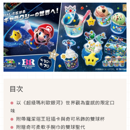
目次
以《超級瑪利歐銀河》世界觀為靈感的限定口
味
附帶羅潔塔王冠插卡與奇可吊飾的雙球杯
附贈奇可柔軟手腕巾的雙球聖代