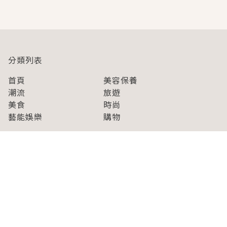
即達
分類列表
首頁
美容保養
潮流
旅遊
美食
時尚
藝能娛樂
購物
關於Japaholic
關於我們
免責事項
寫手招募
Japaholic Girls招募
廣告、合作洽談
關鍵字列表
お問い合わせ