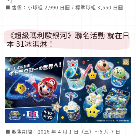
ト」
■ 售價：小球組 2,990 日圓 / 標準球組 3,550 日圓
《超級瑪利歐銀河》聯名活動 就在日
本 31冰淇淋！
■ 販售期間：2026 年 4 月 1 日（三）～5 月 7 日