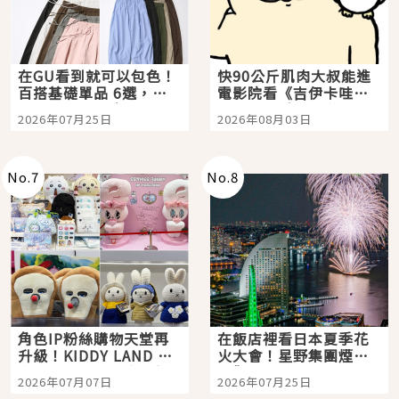
在GU看到就可以包色！
快90公斤肌肉大叔能進
百搭基礎單品 6選，閉
電影院看《吉伊卡哇》
眼全收也不心疼
嗎？日本重金屬樂團
2026年07月25日
2026年08月03日
「打首」會長與nagano
老師一同給出了答案
No.
7
No.
8
角色IP粉絲購物天堂再
在飯店裡看日本夏季花
升級！KIDDY LAND 原
火大會！星野集團煙火
宿店吉伊卡哇迎客，新
景觀飯店6選，讓你不用
2026年07月07日
2026年07月25日
開幕 OMOKADO 店3分
人擠人悠閒欣賞