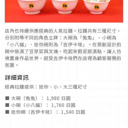
店內也持續供應經典的人氣拉麵。拉麵共有三種尺寸，
分別附帶不同的角色立牌：大碗為「兔兔」、小碗為
「小八貓」、迷你碗則為「吉伊卡哇」。在原創設計的
碗中裝滿了豆芽菜與叉燒，吃起來飽足感滿點，讓人彷
彿置身作品世界，感受吉伊卡哇們在店裡為顧客服務的
氛圍。
詳細資訊
經典拉麵提供：迷你、小、大三種尺寸
■ 大碗（兔兔）： 1,980 日圓
■ 小碗（小八貓）： 1,760 日圓
■ 迷你碗（吉伊卡哇）： 1,540 日圓