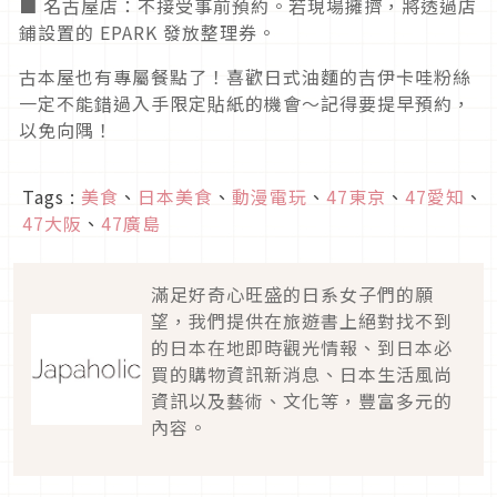
■ 名古屋店：不接受事前預約。若現場擁擠，將透過店
鋪設置的 EPARK 發放整理券。
古本屋也有專屬餐點了！喜歡日式油麵的吉伊卡哇粉絲
一定不能錯過入手限定貼紙的機會～記得要提早預約，
以免向隅！
Tags :
美食
、
日本美食
、
動漫電玩
、
47東京
、
47愛知
、
47大阪
、
47廣島
滿足好奇心旺盛的日系女子們的願
望，我們提供在旅遊書上絕對找不到
的日本在地即時觀光情報、到日本必
買的購物資訊新消息、日本生活風尚
資訊以及藝術、文化等，豐富多元的
內容。