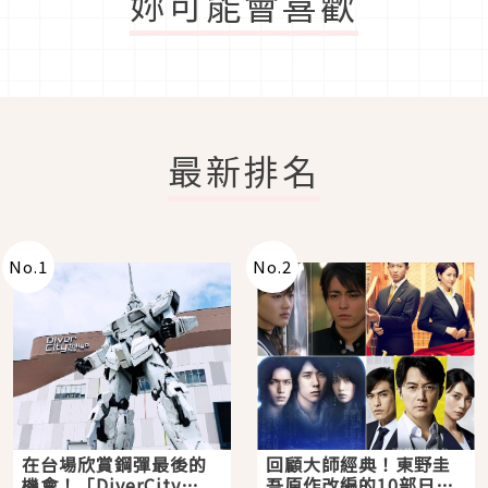
妳可能會喜歡
最新排名
No.
1
No.
2
在台場欣賞鋼彈最後的
回顧大師經典！東野圭
機會！「DiverCity
吾原作改編的10部日本