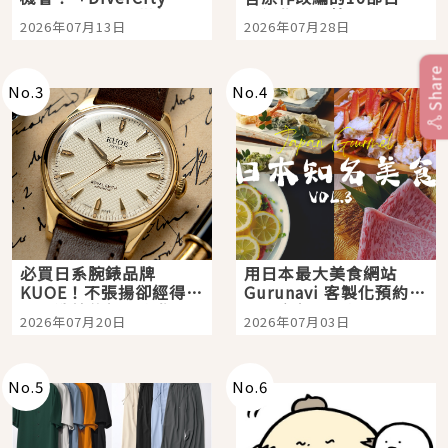
Tokyo Plaza」搭船、
影視作品推薦
2026年07月13日
2026年07月28日
購物、美食及夜景，一
次全體驗
Share
No.
3
No.
4
必買日系腕錶品牌
用日本最大美食網站
KUOE！不張揚卻經得起
Gurunavi 客製化預約九
時間洗鍊的經典之作五
大都市餐廳，打造專屬
2026年07月20日
2026年07月03日
選
美食體驗！
No.
5
No.
6