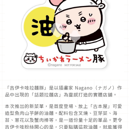
「吉伊卡哇拉麵豚」是以插畫家 Nagano（ナガノ）作
品中出現的「話題拉麵店」為靈感打造的實體店舖。
本次推出的新菜單，是首度登場、放上「古本屋」可愛
造型魚肉山芋餅的油麵。配料包含叉燒、豆芽菜、海
苔、蔥花以及蟹肉棒等，是一道份量十足的單品。更令
吉伊卡哇粉絲開心的是，只要點購這款油麵，就能獲得