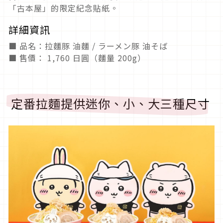
「古本屋」的限定紀念貼紙。
詳細資訊
■ 品名：拉麵豚 油麵 / ラーメン豚 油そば
■ 售價： 1,760 日圓（麵量 200g）
定番拉麵提供迷你、小、大三種尺寸