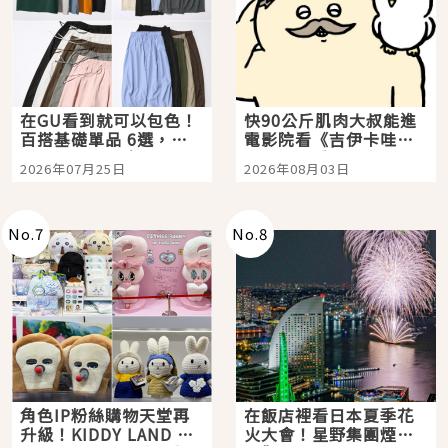
在GU看到就可以包色！
快90公斤肌肉大叔能進
百搭基礎單品 6選，閉
電影院看《吉伊卡哇》
眼全收也不心疼
嗎？日本重金屬樂團
2026年07月25日
2026年08月03日
「打首」會長與nagano
老師一同給出了答案
No.
7
No.
8
角色IP粉絲購物天堂再
在飯店裡看日本夏季花
升級！KIDDY LAND 原
火大會！星野集團煙火