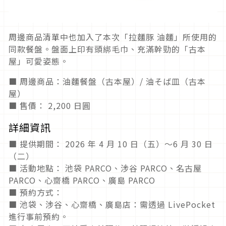
周邊商品清單中也加入了本次「拉麵豚 油麵」所使用的
同款餐盤。盤面上印有頭綁毛巾、充滿幹勁的「古本
屋」可愛姿態。
■ 周邊商品：油麵餐盤（古本屋）/ 油そば皿（古本
屋）
■ 售價： 2,200 日圓
詳細資訊
■ 提供期間： 2026 年 4 月 10 日（五）～6 月 30 日
（二）
■ 活動地點： 池袋 PARCO、涉谷 PARCO、名古屋
PARCO、心齋橋 PARCO、廣島 PARCO
■ 預約方式：
■ 池袋、涉谷、心齋橋、廣島店：需透過 LivePocket
進行事前預約。