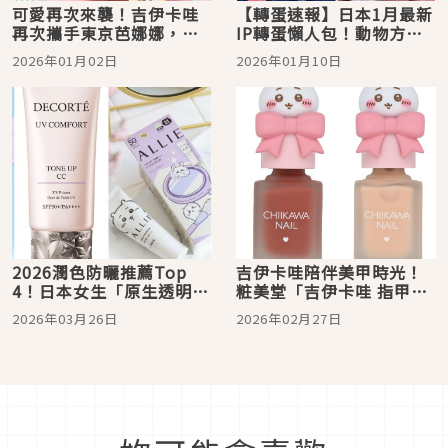
可愛再次來襲！吉伊卡哇
【轉蛋速報】日本1月最新
再次攜手東京芭娜娜，推
IP轉蛋懶人包！動物方程
出「吉伊卡哇香蕉布丁蛋
式、哈利波特、三麗鷗、
2026年01月02日
2026年01月10日
糕」
吉伊卡娃粉絲必見
2026潤色防曬推薦Top
吉伊卡哇陪伴美甲時光！
4！日本女生「原生透明
粧美堂「吉伊卡哇 指甲油
感」公式：安耐曬、黛
系列」全16色打造最萌指
2026年03月26日
2026年02月27日
珂、ALLIE吉伊卡哇聯名一
尖
抹偽素顏