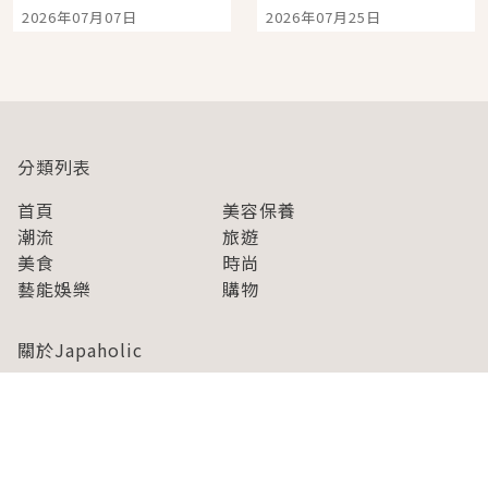
宿店吉伊卡哇迎客，新
景觀飯店6選，讓你不用
2026年07月07日
2026年07月25日
開幕 OMOKADO 店3分
人擠人悠閒欣賞
即達
分類列表
首頁
美容保養
潮流
旅遊
美食
時尚
藝能娛樂
購物
關於Japaholic
關於我們
免責事項
寫手招募
Japaholic Girls招募
廣告、合作洽談
關鍵字列表
お問い合わせ