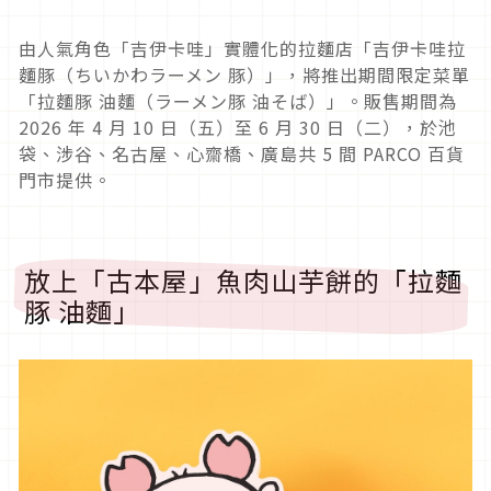
由人氣角色「吉伊卡哇」實體化的拉麵店「吉伊卡哇拉
麵豚（ちいかわラーメン 豚）」，將推出期間限定菜單
「拉麵豚 油麵（ラーメン豚 油そば）」。販售期間為
2026 年 4 月 10 日（五）至 6 月 30 日（二），於池
袋、涉谷、名古屋、心齋橋、廣島共 5 間 PARCO 百貨
門市提供。
放上「古本屋」魚肉山芋餅的「拉麵
豚 油麵」