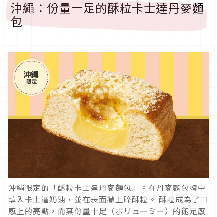
沖繩：份量十足的酥粒卡士達丹麥麵
包
沖繩限定的「酥粒卡士達丹麥麵包」。在丹麥麵包體中
填入卡士達奶油，並在表面撒上碎酥粒。 酥粒成為了口
感上的亮點，而其份量十足（ボリューミー）的飽足感