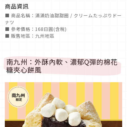
商品資訊
■ 商品名稱：滿滿奶油甜甜圈 / クリームたっぷりドー
ナツ
■ 參考價格：168日圓(含稅)
■ 販售地區：九州地區
南九州：外酥內軟、濃郁Q彈的棉花
糖夾心餅風