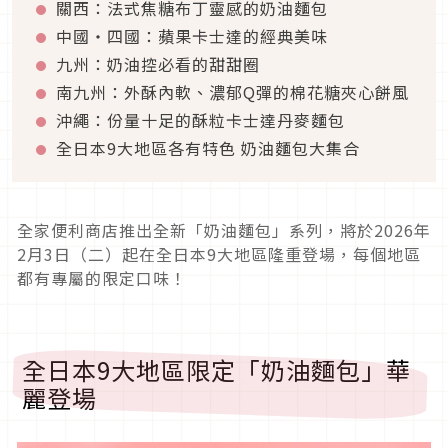
關西：法式焦糖布丁靈感的奶油麵包
中國・四國：蘋果卡士達的經典美味
九州：奶油控必看的甜甜圈
南九州：外酥內軟、濃郁Q彈的棉花糖夾心餅風
沖繩：份量十足的酥粒卡士達丹麥麵包
全日本9大地區各有特色 奶油麵包大集合
全家便利商店推出全新「奶油麵包」系列，將於2026年
2月3日（二）起在全日本9大地區隆重登場，每個地區
都有專屬的限定口味！
全日本9大地區限定「奶油麵包」華
麗登場