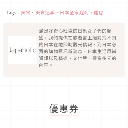
Tags :
美食
、
美食速報
、
日本全家超商
、
麵包
滿足好奇心旺盛的日系女子們的願
望，我們提供在旅遊書上絕對找不到
的日本在地即時觀光情報、到日本必
買的購物資訊新消息、日本生活風尚
資訊以及藝術、文化等，豐富多元的
內容。
優惠券