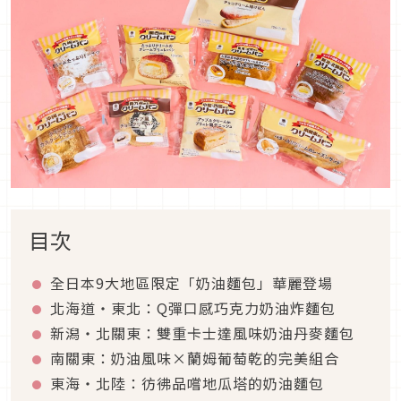
目次
全日本9大地區限定「奶油麵包」華麗登場
北海道・東北：Q彈口感巧克力奶油炸麵包
新潟・北關東：雙重卡士達風味奶油丹麥麵包
南關東：奶油風味×蘭姆葡萄乾的完美組合
東海・北陸：彷彿品嚐地瓜塔的奶油麵包