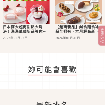
日本兩大超商甜點大對
【超商新品】鹹食甜食冰
Share
決！滿滿草莓新品等你來
品全都有，本月超商新品
嚐鮮
要讓你吃飽飽！
2026年01月04日
2026年01月31日
妳可能會喜歡
最新排名