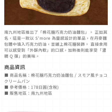
南九州地區推出了「棉花糖巧克力奶油麵包」。 正如其
名，這是一款以 S'more 為靈感設計的單品，在丹麥麵
包體中填入巧克力奶油，並鋪上棉花糖裝飾。 直接食用
可以感受到「外酥內軟」的口感，加熱後則能享受「濃
稠 Q 彈」的美味。
商品資訊
■ 商品名稱：棉花糖巧克力奶油麵包 / スモア風チョコ
クリームパン
■ 參考價格：178日圓(含稅)
■ 販售地區：南九州地區