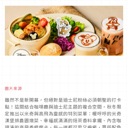
圖片來源
雖然不是新開幕，但絕對是迪士尼粉絲必須朝聖的打卡
點！這間結合咖啡廳與迪士尼主題的複合空間，秋冬限
定推出以米奇與高飛為靈感的特別菜單：暖呼呼的米奇
漢堡排農園燉菜、幸福感滿滿的焙茶香料拿鐵、內含咖
啡凍的高飛香橙摩卡，每一道都可愛又療癒，再搭配角