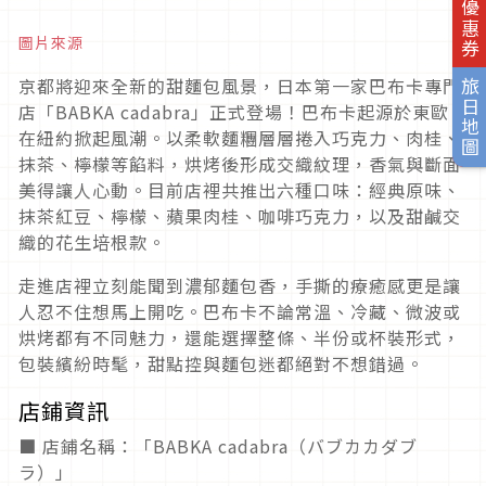
旅日優惠券
圖片來源
京都將迎來全新的甜麵包風景，日本第一家巴布卡專門
旅日地圖
店「BABKA cadabra」正式登場！巴布卡起源於東歐，
在紐約掀起風潮。以柔軟麵糰層層捲入巧克力、肉桂、
抹茶、檸檬等餡料，烘烤後形成交織紋理，香氣與斷面
美得讓人心動。目前店裡共推出六種口味：經典原味、
抹茶紅豆、檸檬、蘋果肉桂、咖啡巧克力，以及甜鹹交
織的花生培根款。
走進店裡立刻能聞到濃郁麵包香，手撕的療癒感更是讓
人忍不住想馬上開吃。巴布卡不論常溫、冷藏、微波或
烘烤都有不同魅力，還能選擇整條、半份或杯裝形式，
包裝繽紛時髦，甜點控與麵包迷都絕對不想錯過。
店鋪資訊
■ 店鋪名稱：「BABKA cadabra（バブカカダブ
ラ）」