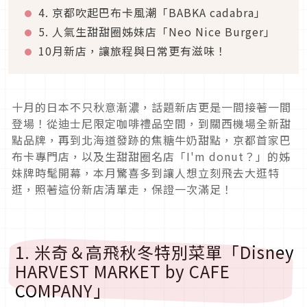
4. 京都吹起巴布卡風潮「BABKA cadabra」
5. 人氣生甜甜圈姊妹店「Neo Nice Burger」
10月新店，讓旅程與日常更有滋味！
十月的日本不只秋意漸濃，話題新店更是一間接著一間
登場！從迪士尼限定咖啡禮品空間，到關西機場全新甜
點品牌，再到北海道發跡的焦糖牛奶甜點，京都首家巴
布卡專門店，以及生甜甜圈名店「I'm donut？」的姊
妹牌時髦開幕，本月驚喜多到讓人想立刻飛去大逛特
逛，照著這份新店清單走，保證一次滿足！
1. 米奇＆高飛秋冬特別菜單「Disney
HARVEST MARKET by CAFE
COMPANY」