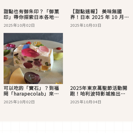
甜點也有御朱印？「御菓
【甜點速報】 美味無國
印」帶你探索日本各地的
界！日本 2025 年 10 月必
和菓子老舖，蒐集美味與
吃美麗甜點
2025年10月02日
2025年10月03日
文化
可以吃的「寶石」？到福
2025年東京萬聖節活動開
岡「harapecolab」來品
跑！哈利波特影城推出
嚐閃閃發亮的寶石琥珀糖
「黑魔法甜點」，池袋及
2025年10月02日
2025年10月04日
甜點吧
神樂坂也將出現角色扮演
遊行