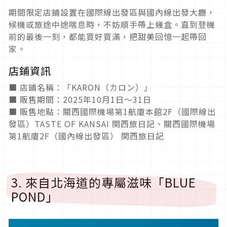
期間限定店鋪設置在國際線出發區與國內線出發大廳，
候機或旅途中途喘息時，不妨順手帶上幾盒。直到登機
前的最後一刻，都能買好買滿，把甜美回憶一起帶回
家。
店鋪資訊
■ 店鋪名稱：「KARON（カロン）」
■ 販售期間：2025年10月1日～31日
■ 販售地點：關西國際機場第1航廈本館2F（國際線出
發區）TASTE OF KANSAI 関西旅日記、關西國際機場
第1航廈2F（國內線出發區） 関西旅日記
3. 來自北海道的專屬滋味「BLUE
POND」