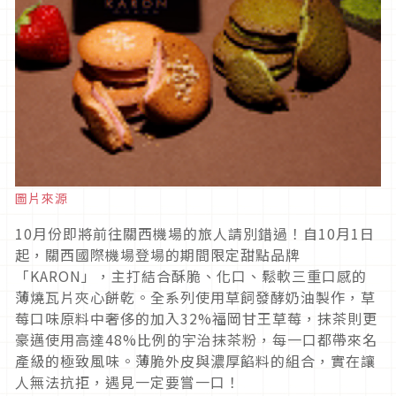
圖片來源
10月份即將前往關西機場的旅人請別錯過！自10月1日
起，關西國際機場登場的期間限定甜點品牌
「KARON」，主打結合酥脆、化口、鬆軟三重口感的
薄燒瓦片夾心餅乾。全系列使用草飼發酵奶油製作，草
莓口味原料中奢侈的加入32%福岡甘王草莓，抹茶則更
豪邁使用高達48%比例的宇治抹茶粉，每一口都帶來名
產級的極致風味。薄脆外皮與濃厚餡料的組合，實在讓
人無法抗拒，遇見一定要嘗一口！