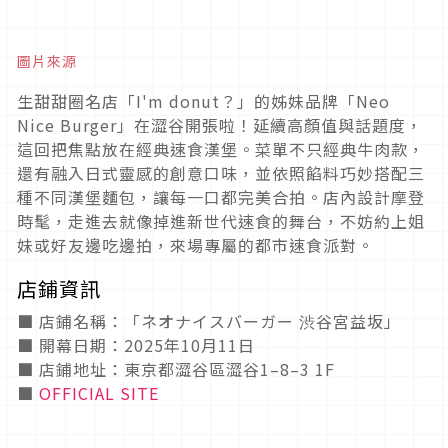
圖片來源
生甜甜圈名店「I'm donut？」的姊妹品牌「Neo
Nice Burger」在澀谷開張啦！延續高顏值與話題度，
這回把焦點放在經典速食漢堡。菜單不只經典牛肉款，
還有融入日式靈感的創意口味，並依照餡料巧妙搭配三
種不同漢堡麵包，讓每一口都完美合拍。店內設計摩登
時髦，走進去就像掉進新世代速食的舞台，不妨約上姐
妹或好友邊吃邊拍，來場專屬的都市速食派對。
店鋪資訊
■ 店鋪名稱：「ネオナイスバーガー 渋谷宮益坂」
■ 開幕日期：2025年10月11日
■ 店鋪地址：東京都澀谷區澀谷1–8–3 1F
■
OFFICIAL SITE