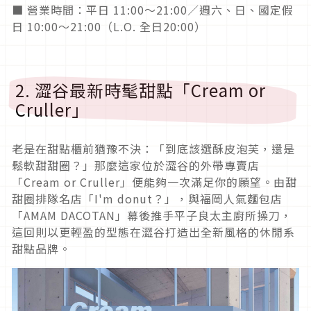
■ 營業時間：平日 11:00～21:00／週六、日、國定假
日 10:00～21:00（L.O. 全日20:00）
2. 澀谷最新時髦甜點「Cream or
Cruller」
老是在甜點櫃前猶豫不決：「到底該選酥皮泡芙，還是
鬆軟甜甜圈？」那麼這家位於澀谷的外帶專賣店
「Cream or Cruller」便能夠一次滿足你的願望。由甜
甜圈排隊名店「I'm donut？」，與福岡人氣麵包店
「AMAM DACOTAN」幕後推手平子良太主廚所操刀，
這回則以更輕盈的型態在澀谷打造出全新風格的休閒系
甜點品牌。