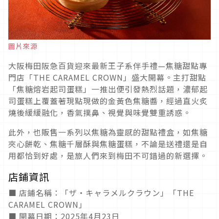
圖片來源
大阪梅田阪急百貨迎來最新王子系伴手禮—焦糖甜點專
門店「THE CARAMEL CROWN」盛大開幕。主打甜點
「焦糖熔岩起司蛋糕」一推出便引發熱烈話題，濃郁起
司蛋糕上覆蓋著現點現做的金黃色焦糖醬，經過直火炙
燒後緩緩融化，香氣撲鼻、視覺與味覺雙重誘惑。
​此外，也販售一系列以焦糖為靈感的甜點禮盒，如焦糖
夾心餅乾、焦糖千層酥與焦糖蛋糕，不論是送禮還是自
用都恰到好處，是旅人們來到梅田不可錯過的新選擇。
店鋪資訊
■ 店鋪名稱：「ザ・キャラメルクラウン」「THE
CARAMEL CROWN」
■ 開幕日期：2025年4月23日