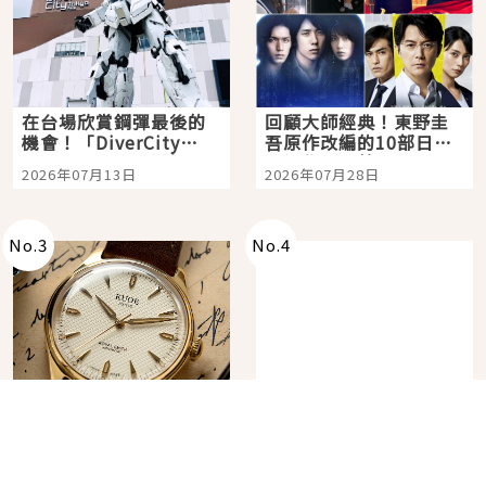
在台場欣賞鋼彈最後的
回顧大師經典！東野圭
機會！「DiverCity
吾原作改編的10部日本
Tokyo Plaza」搭船、
影視作品推薦
2026年07月13日
2026年07月28日
購物、美食及夜景，一
次全體驗
No.
3
No.
4
必買日系腕錶品牌
用日本最大美食網站
KUOE！不張揚卻經得起
Gurunavi 客製化預約九
時間洗鍊的經典之作五
大都市餐廳，打造專屬