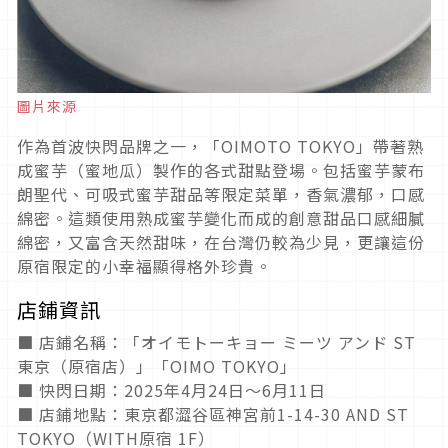
圖片來源
作為首波快閃品牌之一，「OIMOTO TOKYO」帶著熟
成蜜芋（蜜地瓜）製作的各式甜點登場。包括蜜芋蒙布
朗聖代、可吸式蜜芋甜品等限定菜單，香氣濃郁，口感
綿密。這類使用熟成蜜芋變化而成的創意甜品口感細膩
綿密，又富含天然甜味，在台灣仍較為少見，更讓這份
原宿限定的小幸福顯得格外珍貴。
店鋪資訊
■ 店鋪名稱：「オイモトーキョー ミーツ アンド ST
東京（原宿店）」「OIMO TOKYO」
■ 快閃日期：2025年4月24日〜6月11日
■ 店鋪地點：東京都澀谷區神宮前1-14-30 AND ST
TOKYO（WITH原宿 1F）