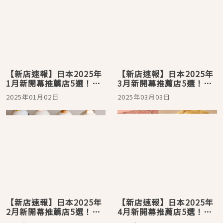
【新店速報】日本2025年
【新店速報】日本2025年
1月新開幕推薦店5選！必
3月新開幕推薦店5選！美
比登拉麵名店新品牌＆熱
到不行的玫瑰貓舌餅乾一
2025年01月02日
2025年03月03日
海優格系甜點都好想要吃
躍成為東京車站購買首選
到
【新店速報】日本2025年
【新店速報】日本2025年
2月新開幕推薦店5選！澀
4月新開幕推薦店5選！超
谷超可愛飯糰出沒，川越
可愛焦糖小熊伴手禮現身