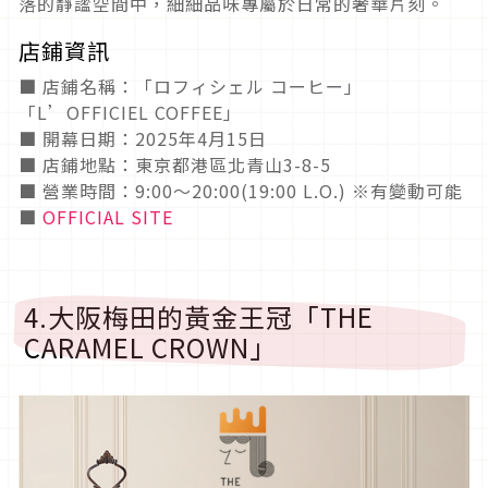
落的靜謐空間中，細細品味專屬於日常的奢華片刻。
店鋪資訊
■ 店鋪名稱：「ロフィシェル コーヒー」
「L’OFFICIEL COFFEE」
■ 開幕日期：2025年4月15日
■ 店鋪地點：東京都港區北青山3-8-5
■ 營業時間：9:00～20:00(19:00 L.O.) ※有變動可能
■
OFFICIAL SITE
4.大阪梅田的黃金王冠「THE
CARAMEL CROWN」