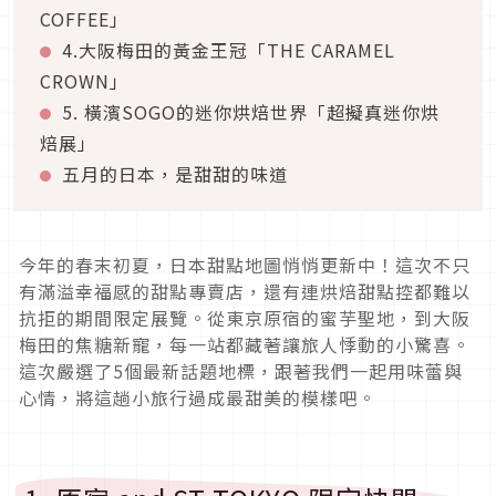
COFFEE」
4.大阪梅田的黃金王冠「THE CARAMEL
CROWN」
5. 橫濱SOGO的迷你烘焙世界「超擬真迷你烘
焙展」
五月的日本，是甜甜的味道
今年的春末初夏，日本甜點地圖悄悄更新中！這次不只
有滿溢幸福感的甜點專賣店，還有連烘焙甜點控都難以
抗拒的期間限定展覽。從東京原宿的蜜芋聖地，到大阪
梅田的焦糖新寵，每一站都藏著讓旅人悸動的小驚喜。
這次嚴選了5個最新話題地標，跟著我們一起用味蕾與
心情，將這趟小旅行過成最甜美的模樣吧。