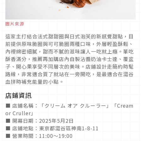
圖片來源
這家主打結合法式甜甜圈與日式泡芙的新感覺甜點，目
前提供原味脆圈與可可脆圈兩種口味，外層輕盈酥鬆、
內裡綿密細膩，甜而不膩的滋味讓人一吃就上癮。單吃
酥香滿分，推薦再加購店內自製沾醬奶油卡士達、覆盆
子、開心果享受不同層次的美味。店鋪設計走簡約時髦
路線，非常適合買了就站在一旁開吃，是最適合在澀谷
血拼時補充能量的小點。
店鋪資訊
■ 店鋪名稱：「クリーム オア クルーラー」「Cream
or Cruller」
■ 開幕日期：2025年5月2日
■ 店鋪地點：東京都澀谷區神南1-8-11
■ 營業時間：11:00～19:00