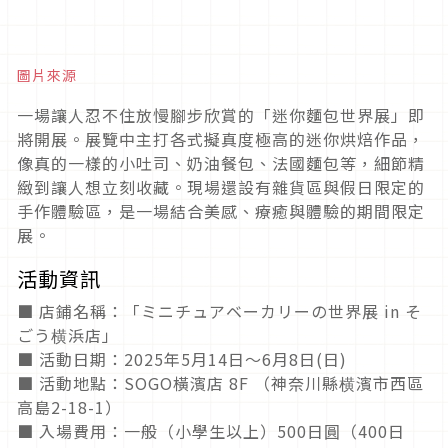
圖片來源
一場讓人忍不住放慢腳步欣賞的「迷你麵包世界展」即
將開展。展覽中主打各式擬真度極高的迷你烘焙作品，
像真的一樣的小吐司、奶油餐包、法國麵包等，細節精
緻到讓人想立刻收藏。現場還設有雜貨區與假日限定的
手作體驗區，是一場結合美感、療癒與體驗的期間限定
展。
活動資訊
■ 店鋪名稱：「ミニチュアベーカリーの世界展 in そ
ごう横浜店」
■ 活動日期：2025年5月14日～6月8日(日)
■ 活動地點：SOGO橫濱店 8F （神奈川縣横濱市西區
高島2-18-1）
■ 入場費用：一般（小學生以上）500日圓（400日