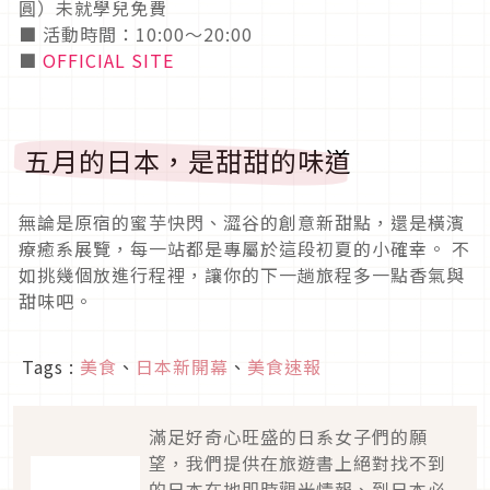
圓）未就學兒免費
■ 活動時間：10:00～20:00
■
OFFICIAL SITE
五月的日本，是甜甜的味道
無論是原宿的蜜芋快閃、澀谷的創意新甜點，還是橫濱
療癒系展覽，每一站都是專屬於這段初夏的小確幸。 不
如挑幾個放進行程裡，讓你的下一趟旅程多一點香氣與
甜味吧。
Tags :
美食
、
日本新開幕
、
美食速報
滿足好奇心旺盛的日系女子們的願
望，我們提供在旅遊書上絕對找不到
的日本在地即時觀光情報、到日本必