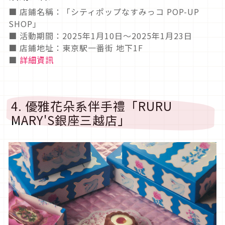
■ 店鋪名稱：「シティポップなすみっコ POP-UP
SHOP」
■ 活動期間：2025年1月10日～2025年1月23日
■ 店鋪地址：東京駅一番街 地下1F
■
詳細資訊
4. 優雅花朵系伴手禮「RURU
MARY'S銀座三越店」