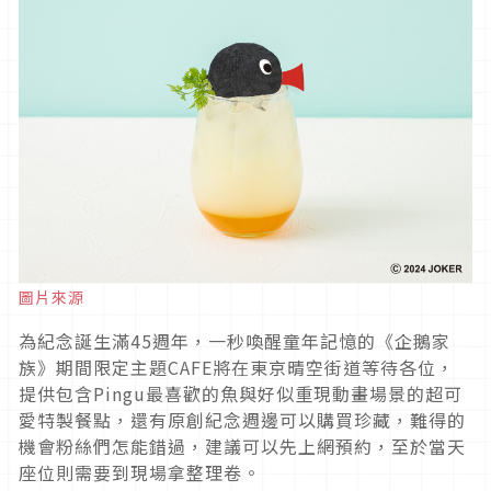
圖片來源
為紀念誕生滿45週年，一秒喚醒童年記憶的《企鵝家
族》期間限定主題CAFE將在東京晴空街道等待各位，
提供包含Pingu最喜歡的魚與好似重現動畫場景的超可
愛特製餐點，還有原創紀念週邊可以購買珍藏，難得的
機會粉絲們怎能錯過，建議可以先上網預約，至於當天
座位則需要到現場拿整理卷。