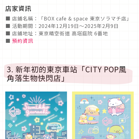
店家資訊
■ 店鋪名稱：「BOX cafe & space 東京ソラマチ店」
■ 活動期間：2024年12月19日～2025年2月9日
■ 店鋪地址：東京晴空街道 高塔庭院 6番地
■
預約資訊
3. 新年初的東京車站「CITY POP風
角落生物快閃店」