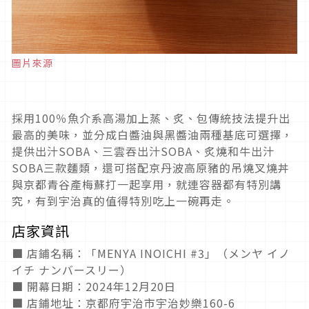
圖片來源
採用100％魚介系高湯加上蒸、炙、包傳統技法提升出
最高的美味，並分成白醬油與黑醬油兩種基底可選擇，
提供出汁SOBA、三雲吞出汁SOBA、炙燒和牛出汁
SOBA三款麵類，還可搭配京丹波高原豬的吊燒叉燒丼
與京都青谷產梅蘇打一起享用，就連容器都有特別講
究，有到宇治真的值得特別吃上一碗再走。
店家資訊
■ 店鋪名稱：「MENYA INOICHI #3」（メンヤ イノ
イチ ナンバースリー）
■ 開幕日期：2024年12月20日
■ 店鋪地址：京都府宇治市宇治妙樂160-6