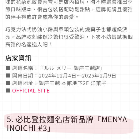
味的花朵虎紋費南雪可是店內招牌，時不時還會推出季
節口味版本，復古包裝搭配時髦甜點，這牌低調且優雅
的伴手禮或許會成為你的最愛。
巧克力法式奶油小餅與單顆包裝的燒菓子也都超級漂
亮，品牌款刺繡保冷袋也很受歡迎，下次不妨試試換個
高雅的名產送人吧！
店家資訊
■ 店鋪名稱：「ルル メリー 銀座三越店」
■ 開幕日期：2024年12月4日～2025年2月9日
■ 店鋪地址：銀座三越 本館地下2F 洋菓子
■
OFFICIAL SITE
5. 必比登拉麵名店新品牌「MENYA
INOICHI #3」