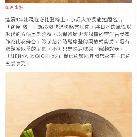
圖片來源
連續9年出現在必比登榜上，京都大排長龍拉麵名店
「麵屋 豬一」想必沒吃過也略有耳聞，將日本的感性以
現代的方法重新詮釋，以保留歷史與風情的宇治古民家
作為此次舞台，除了結合時髦摩登的開放式廚房，還有
能觀賞四季的庭園，不再只是快速吃完一碗麵就走，
「MENYA INOICHI #3」提供的麵料理將帶來不一樣的
五感享受。