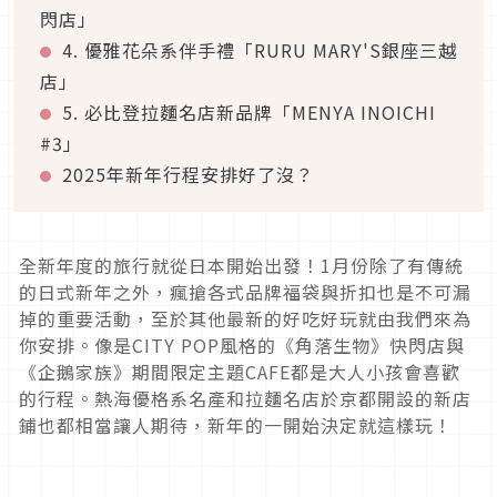
閃店」
4. 優雅花朵系伴手禮「RURU MARY'S銀座三越
店」
5. 必比登拉麵名店新品牌「MENYA INOICHI
#3」
2025年新年行程安排好了沒？
全新年度的旅行就從日本開始出發！1月份除了有傳統
的日式新年之外，瘋搶各式品牌福袋與折扣也是不可漏
掉的重要活動，至於其他最新的好吃好玩就由我們來為
你安排。像是CITY POP風格的《角落生物》快閃店與
《企鵝家族》期間限定主題CAFE都是大人小孩會喜歡
的行程。熱海優格系名產和拉麵名店於京都開設的新店
鋪也都相當讓人期待，新年的一開始決定就這樣玩！