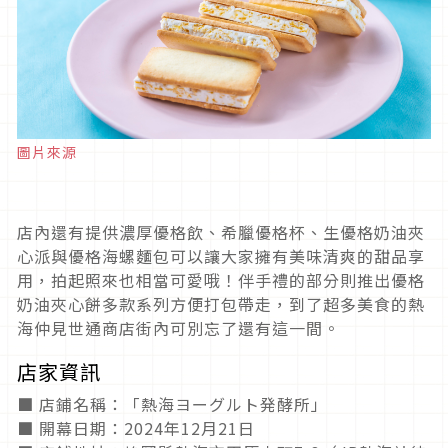
圖片來源
店內還有提供濃厚優格飲、希臘優格杯、生優格奶油夾
心派與優格海螺麵包可以讓大家擁有美味清爽的甜品享
用，拍起照來也相當可愛哦！伴手禮的部分則推出優格
奶油夾心餅多款系列方便打包帶走，到了超多美食的熱
海仲見世通商店街內可別忘了還有這一間。
店家資訊
■ 店鋪名稱：「熱海ヨーグルト発酵所」
■ 開幕日期：2024年12月21日