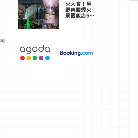
火大會！星
野集團煙火
景觀飯店6
選，讓你不
用人擠人悠
閒欣賞
超療