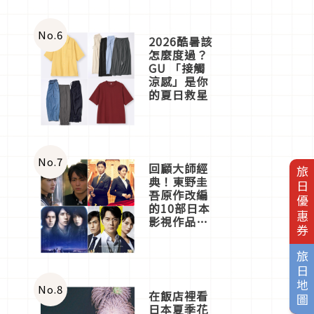
No.
6
2026酷暑該
怎麼度過？
GU 「接觸
涼感」是你
的夏日救星
No.
7
回顧大師經
旅日優惠券
典！東野圭
吾原作改編
的10部日本
影視作品推
薦
旅日地圖
No.
8
在飯店裡看
日本夏季花