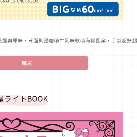
是經典原味，背面則是咖啡牛乳味軟萌海獺圖案，手感超好
購買
屋ライトBOOK