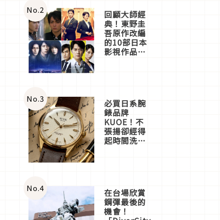
商
店3分即達
No.
2
回顧大師經
典！東野圭
吾原作改編
的10部日本
影視作品推
薦
No.
3
必買日系腕
錶品牌
KUOE！不
張揚卻經得
起時間洗鍊
的經典之作
五選
No.
4
在台場欣賞
鋼彈最後的
機會！