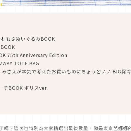
ふわもふぬいぐるみBOOK
BOOK
5th Anniversary Edition
K 2WAY TOTE BAG
!? みさえが本気で考えたお買いものにちょうどいい BIG保
ーチBOOK ボリスver.
K
K本了嗎？這次也特別為大家精選出最後數量，像是東京芭娜娜