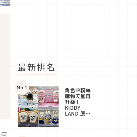
最新排名
冷
No.
1
角色IP粉絲
購物天堂再
升級！
KIDDY
LAND 原宿
店吉伊卡哇
迎客，新開
幕
的玩
OMOKADO