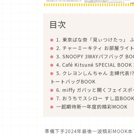
目次
1. 東京ばな奈「見ぃつけたっ」 
2. チャーミーキティ お部屋ライト
3. SNOOPY 3WAYパフバッグ BOOK 7
4. Café Kitsuné SPECIAL BOO
5. クレヨンしんちゃん 主婦代表
トートバッグBOOK
6. miffy ガバッと開くフェイスポ
7. おうちでスシロー すし皿BOO
一起期待新一年度的精彩MOOK
準備下手2024年最後一波精彩MOO