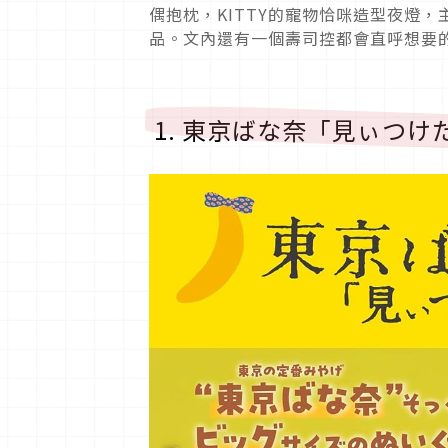
偶抱枕，KITTY的寵物恰咪造型夜燈
品。文內還有一個壽司控都會直呼想要
1. 東京ばな奈「見ぃつけ