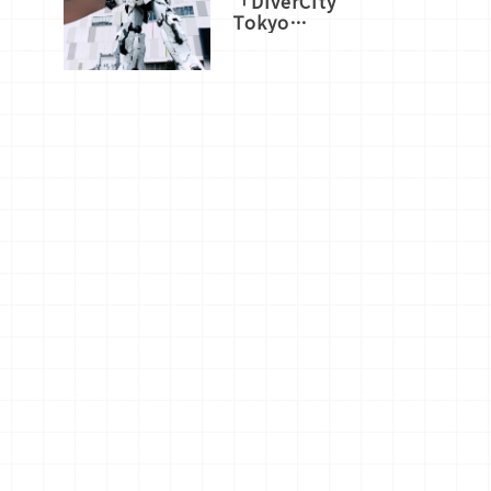
「DiverCity
Tokyo
Plaza」搭
船、購物、
美食及夜
景，一次全
體驗