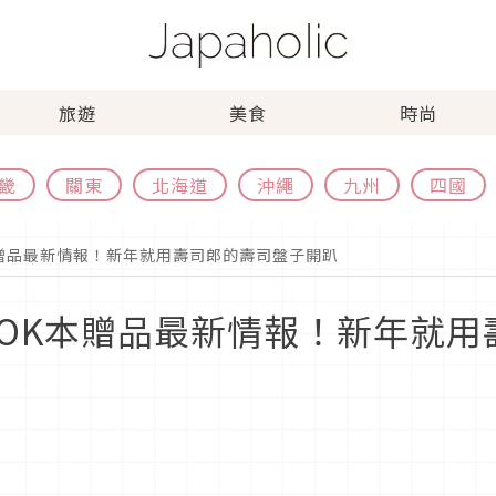
旅遊
美食
時尚
畿
關東
北海道
沖繩
九州
四國
K本贈品最新情報！新年就用壽司郎的壽司盤子開趴
MOOK本贈品最新情報！新年就