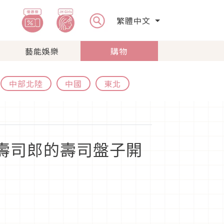
繁體中文
藝能娛樂
購物
中部北陸
中國
東北
用壽司郎的壽司盤子開