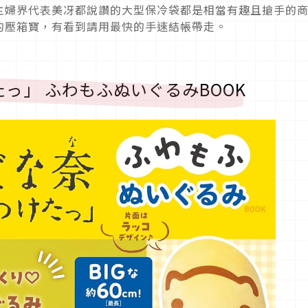
，主婦界代表美冴都說讚的大型保冷袋都是相當有趣且搶手的
的壓箱寶，有看到請用最快的手速結帳帶走。
たっ」 ふわもふぬいぐるみBOOK