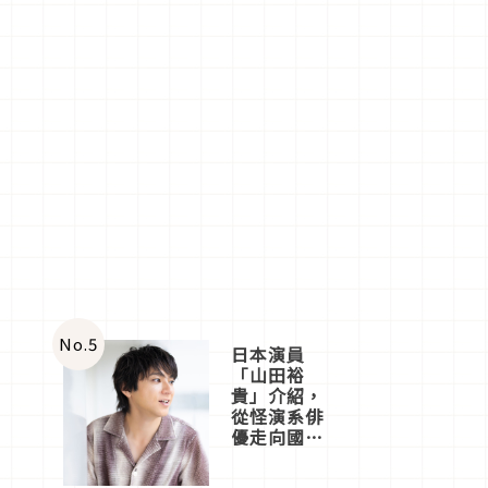
No.
5
日本演員
「山田裕
貴」介紹，
從怪演系俳
優走向國民
級日劇主角