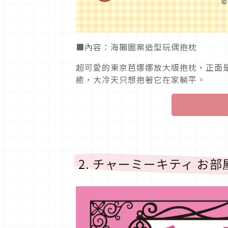
■內容：海獺圖案造型玩偶抱枕
超可愛的東京芭娜娜放大版抱枕，正面
癒，大冷天只想抱著它在家躺平。
2. チャーミーキティ お部