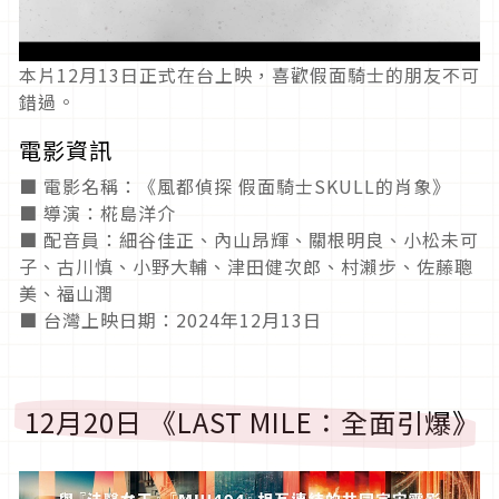
本片12月13日正式在台上映，喜歡假面騎士的朋友不可
錯過。
電影資訊
■ 電影名稱：《風都偵探 假面騎士SKULL的肖象》
■ 導演：椛島洋介
■ 配音員：細谷佳正、內山昂輝、關根明良、小松未可
子、古川慎、小野大輔、津田健次郎、村瀨步、佐藤聰
美、福山潤
■ 台灣上映日期：2024年12月13日
12月20日 《LAST MILE：全面引爆》