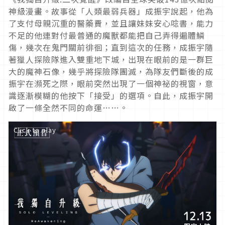
神級漫畫。故事從「人類最弱兵器」成振宇說起，他為
了支付母親沉重的醫藥費，並且讓妹妹安心唸書，能力
不足的他連對付最普通的魔獸都能把自己弄得遍體鱗
傷，幾次在鬼門關前徘徊；直到這次的任務，成振宇隨
著獵人探險隊進入雙重地下城，出現在眼前的是一群巨
大的魔神石像，幾乎將探險隊團滅，為隊友們斷後的成
振宇在瀕死之際，眼前突然出現了一個神祕的視窗，意
識逐漸模糊的他按下「接受」的選項。自此，成振宇開
啟了一條全然不同的命運……。
Click to play