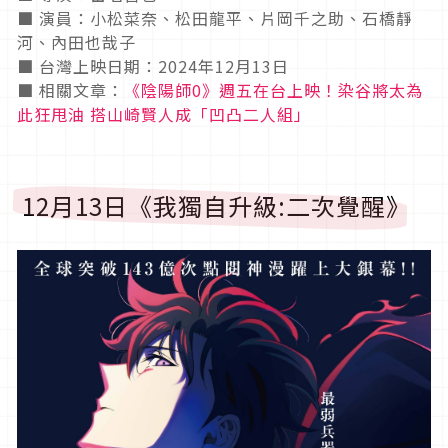
■ 演員：小松菜奈、松田龍平、片岡千之助、石橋靜
河、內田也哉子
■ 台灣上映日期：2024年12月13日
■ 相關文章：
《陰陽師0》週五在台上映！染谷將太為
此狂甩油 搭山崎賢人成「凹凸二人組」
12月13日《我獨自升級:二次覺醒》