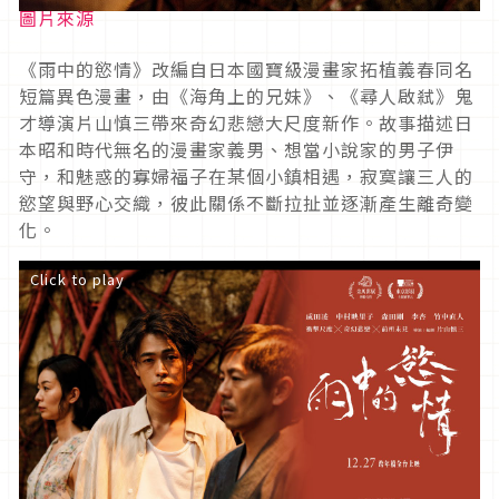
圖片來源
《雨中的慾情》改編自日本國寶級漫畫家拓植義春同名
短篇異色漫畫，由《海角上的兄妹》、《尋人啟弒》鬼
才導演片山慎三帶來奇幻悲戀大尺度新作。故事描述日
本昭和時代無名的漫畫家義男、想當小說家的男子伊
守，和魅惑的寡婦福子在某個小鎮相遇，寂寞讓三人的
慾望與野心交織，彼此關係不斷拉扯並逐漸產生離奇變
化。
Click to play