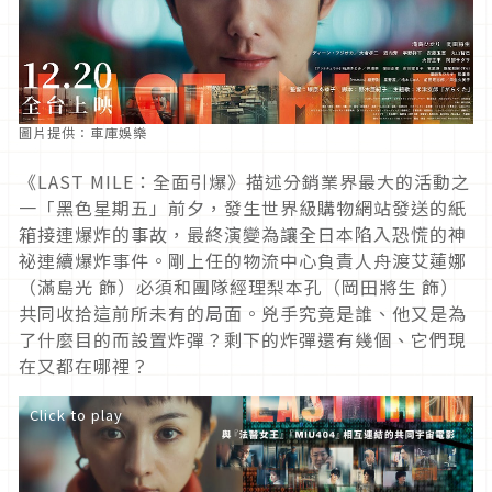
圖片提供：車庫娛樂
《LAST MILE：全面引爆》描述分銷業界最大的活動之
一「黑色星期五」前夕，發生世界級購物網站發送的紙
箱接連爆炸的事故，最終演變為讓全日本陷入恐慌的神
祕連續爆炸事件。剛上任的物流中心負責人舟渡艾蓮娜
（滿島光 飾）必須和團隊經理梨本孔（岡田將生 飾）
共同收拾這前所未有的局面。兇手究竟是誰、他又是為
了什麼目的而設置炸彈？剩下的炸彈還有幾個、它們現
在又都在哪裡？
Click to play