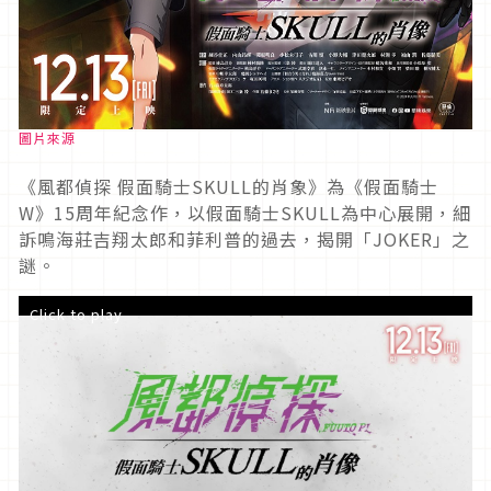
圖片來源
《風都偵探 假面騎士SKULL的肖象》為《假面騎士
W》15周年紀念作，以假面騎士SKULL為中心展開，細
訴鳴海莊吉翔太郎和菲利普的過去，揭開「JOKER」之
謎。
Click to play