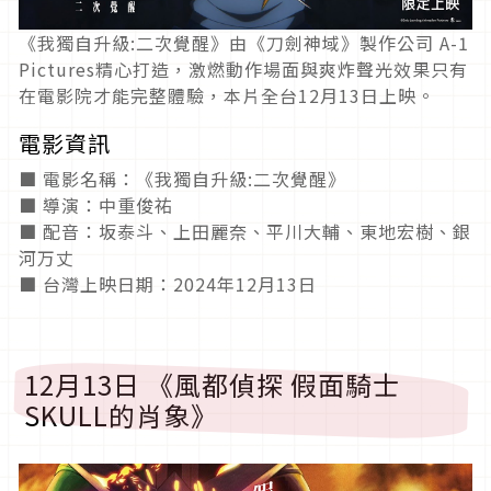
《我獨自升級:二次覺醒》由《刀劍神域》製作公司 A-1
Pictures精心打造，激燃動作場面與爽炸聲光效果只有
在電影院才能完整體驗，本片全台12月13日上映。
電影資訊
■ 電影名稱：《我獨自升級:二次覺醒》
■ 導演：中重俊祐
■ 配音：坂泰斗、上田麗奈、平川大輔、東地宏樹、銀
河万丈
■ 台灣上映日期：2024年12月13日
12月13日 《風都偵探 假面騎士
SKULL的肖象》