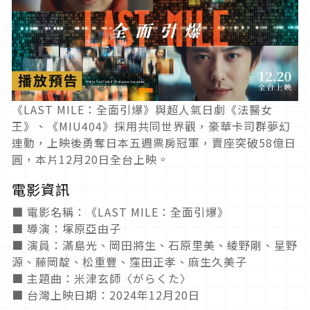
《LAST MILE：全面引爆》與超人氣日劇《法醫女
王》、《MIU404》採用共同世界觀，豪華卡司群夢幻
連動，上映後勇奪日本五週票房冠軍，賣座突破58億日
圓，本片12月20日全台上映。
電影資訊
■ 電影名稱：《LAST MILE：全面引爆》
■ 導演：塚原亞由子
■ 演員：滿島光、岡田將生、石原里美、綾野剛、星野
源、藤岡靛、松重豐、窪田正孝、麻生久美子
■ 主題曲：米津玄師〈がらくた〉
■ 台灣上映日期：2024年12月20日