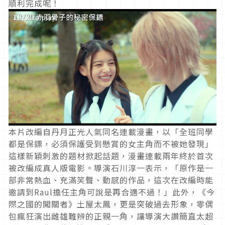
順利完成呢！
Click to play
本片改編自丹月正光人氣同名連載漫畫，以「全班同學
都是保鏢，必須保護受到懸賞的女主角而不被她發現」
這樣新穎刺激的題材掀起話題，漫畫連載兩年終於首次
被改編成真人版電影。導演石川淳一表示，「原作是一
部非常熱血、充滿笑聲、動感的作品，這次在改編時能
邀請到Raul擔任主角可說是再合適不過！」此外，《今
際之國的闖關者》土屋太鳳，更是突破過去形象，零偶
包瘋狂演出雌雄難辨的正親一角，讓導演大讚簡直太超