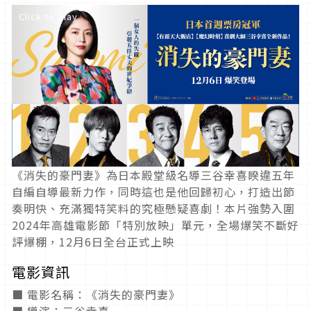
Click to play
《消失的豪門妻》為日本殿堂級名導三谷幸喜睽違五年
自編自導最新力作，同時這也是他回歸初心，打造出節
奏明快、充滿獨特笑料的究極懸疑喜劇！本片強勢入圍
2024年高雄電影節「特別放映」單元，全場爆笑不斷好
評爆棚，12月6日全台正式上映
電影資訊
■ 電影名稱：《消失的豪門妻》