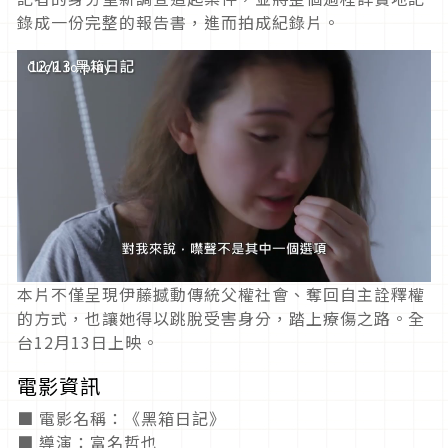
錄成一份完整的報告書，進而拍成紀錄片。
Click to play
本片不僅呈現伊藤撼動傳統父權社會、奪回自主詮釋權
的方式，也讓她得以跳脫受害身分，踏上療傷之路。全
台12月13日上映。
電影資訊
■ 電影名稱：《黑箱日記》
■ 導演：富名哲也