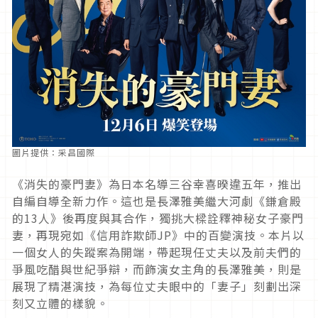
圖片提供：采昌國際
《消失的豪門妻》為日本名導三谷幸喜暌違五年，推出
自編自導全新力作。這也是長澤雅美繼大河劇《鎌倉殿
的13人》後再度與其合作，獨挑大樑詮釋神秘女子豪門
妻，再現宛如《信用詐欺師JP》中的百變演技。本片以
一個女人的失蹤案為開端，帶起現任丈夫以及前夫們的
爭風吃醋與世紀爭辯，而飾演女主角的長澤雅美，則是
展現了精湛演技，為每位丈夫眼中的「妻子」刻劃出深
刻又立體的樣貌。