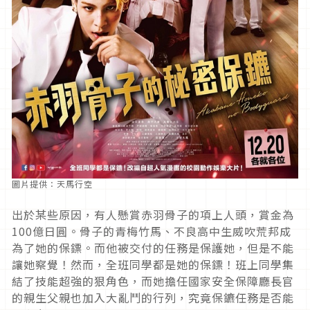
圖片提供：天馬行空
出於某些原因，有人懸賞赤羽骨子的項上人頭，賞金為
100億日圓。骨子的青梅竹馬、不良高中生威吹荒邦成
為了她的保鏢。而他被交付的任務是保護她，但是不能
讓她察覺！然而，全班同學都是她的保鏢！班上同學集
結了技能超強的狠角色，而她擔任國家安全保障廳長官
的親生父親也加入大亂鬥的行列，究竟保鑣任務是否能