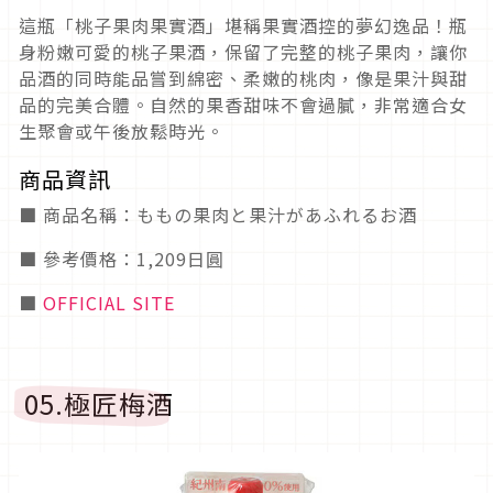
這瓶「桃子果肉果實酒」堪稱果實酒控的夢幻逸品！瓶
身粉嫩可愛的桃子果酒，保留了完整的桃子果肉，讓你
品酒的同時能品嘗到綿密、柔嫩的桃肉，像是果汁與甜
品的完美合體。自然的果香甜味不會過膩，非常適合女
生聚會或午後放鬆時光。
商品資訊
■ 商品名稱：ももの果肉と果汁があふれるお酒
■ 參考價格：1,209日圓
■
OFFICIAL SITE
05.極匠梅酒