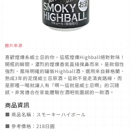
圖片來源
喜歡煙燻系威士忌的你，這瓶煙燻Highball絕對對味！
開瓶的瞬間，濃烈的煙燻香氣直接撲鼻而來，是款個性
強烈、風味明確的罐裝Highball酒。選用來自蘇格蘭、
熟成3年的泥煤威士忌原酒。這款不是走清爽路線，而
是那種一喝就讓人有「啊～這就是威士忌啊」的沉穩
感。非常適合在家能體驗在酒吧氛圍感的一款酒。
商品資訊
■ 商品名稱：スモーキーハイボール
■ 參考價格：218日圓