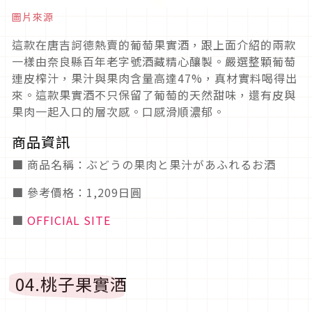
圖片來源
這款在唐吉訶德熱賣的葡萄果實酒，跟上面介紹的兩款
一樣由奈良縣百年老字號酒藏精心釀製。嚴選整顆葡萄
連皮榨汁，果汁與果肉含量高達47%，真材實料喝得出
來。這款果實酒不只保留了葡萄的天然甜味，還有皮與
果肉一起入口的層次感。口感滑順濃郁。
商品資訊
■ 商品名稱：ぶどうの果肉と果汁があふれるお酒
■ 參考價格：1,209日圓
■
OFFICIAL SITE
04.桃子果實酒