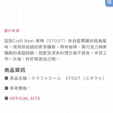
圖片來源
這款Craft Beer 黑啤（STOUT）來自愛爾蘭的經典風
味，使用烘焙過的麥芽釀製。帶有咖啡、黑巧克力與焦
糖般的香甜餘韻。搭配澎湃系料理也毫不遜色。辛苦工
作一天後，好好犒賞自己吧。
商品資訊
■ 商品名稱：クラフトビール STOUT（スタウト）
■ 參考價格：
■
OFFICIAL SITE