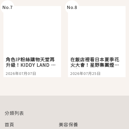
No.
7
No.
8
角色IP粉絲購物天堂再
在飯店裡看日本夏季花
升級！KIDDY LAND 原
火大會！星野集團煙火
宿店吉伊卡哇迎客，新
景觀飯店6選，讓你不用
2026年07月07日
2026年07月25日
開幕 OMOKADO 店3分
人擠人悠閒欣賞
即達
分類列表
首頁
美容保養