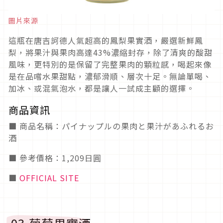
圖片來源
這瓶在唐吉訶德人氣超高的鳳梨果實酒，嚴選新鮮鳳
梨，將果汁與果肉高達43%濃縮封存，除了清爽的酸甜
風味，更特別的是保留了完整果肉的顆粒感，喝起來像
是在品嚐水果甜點，濃郁滑順、層次十足。無論單喝、
加冰、或混氣泡水，都是讓人一試成主顧的選擇。
商品資訊
■ 商品名稱：パイナップルの果肉と果汁があふれるお
酒
■ 參考價格：1,209日圓
■
OFFICIAL SITE