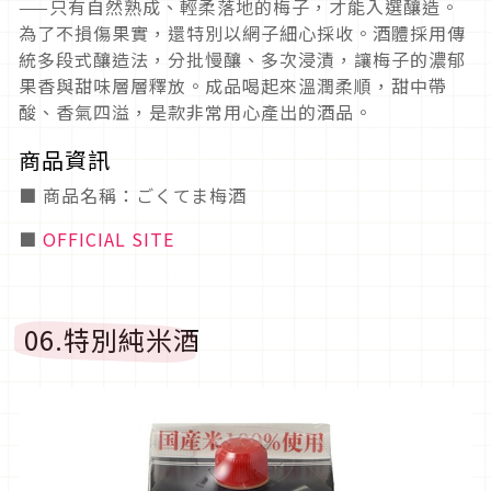
——只有自然熟成、輕柔落地的梅子，才能入選釀造。
為了不損傷果實，還特別以網子細心採收。酒體採用傳
統多段式釀造法，分批慢釀、多次浸漬，讓梅子的濃郁
果香與甜味層層釋放。成品喝起來溫潤柔順，甜中帶
酸、香氣四溢，是款非常用心產出的酒品。
商品資訊
■ 商品名稱：ごくてま梅酒
■
OFFICIAL SITE
06.特別純米酒