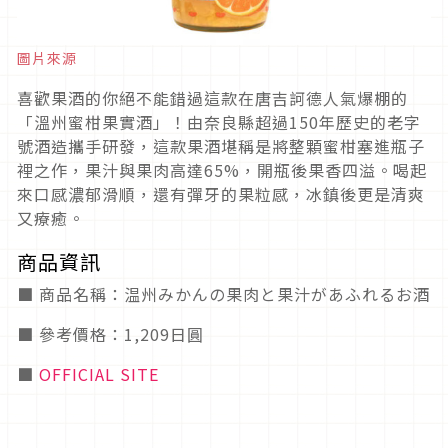
圖片來源
喜歡果酒的你絕不能錯過這款在唐吉訶德人氣爆棚的
「溫州蜜柑果實酒」！由奈良縣超過150年歷史的老字
號酒造攜手研發，這款果酒堪稱是將整顆蜜柑塞進瓶子
裡之作，果汁與果肉高達65%，開瓶後果香四溢。喝起
來口感濃郁滑順，還有彈牙的果粒感，冰鎮後更是清爽
又療癒。
商品資訊
■ 商品名稱：温州みかんの果肉と果汁があふれるお酒
■ 參考價格：1,209日圓
■
OFFICIAL SITE