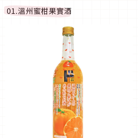
01.溫州蜜柑果實酒