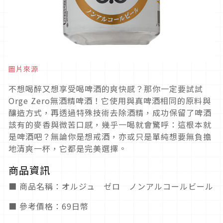
圖片來源
不想喝醉又想享受喝啤酒的爽快感？那你一定要試試
Orge Zero無酒精啤酒！它使用與真啤酒相同的原料與
釀造方式，再透過特殊技術去除酒精，成功保留了啤酒
該有的麥香與微苦口感，幾乎一喝就會驚呼：這根本就
是啤酒吧？無論你是想戒酒，亦或只是單純想要無負擔
地清爽一杯，它都是完美選擇。
商品資訊
■ 商品名稱：オルジュ ゼロ ノンアルコールビール
■ 參考價格：69日幣