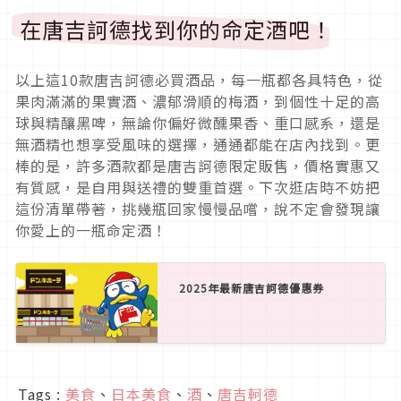
在唐吉訶德找到你的命定酒吧！
以上這10款唐吉訶德必買酒品，每一瓶都各具特色，從
果肉滿滿的果實酒、濃郁滑順的梅酒，到個性十足的高
球與精釀黑啤，無論你偏好微醺果香、重口感系，還是
無酒精也想享受風味的選擇，通通都能在店內找到。更
棒的是，許多酒款都是唐吉訶德限定販售，價格實惠又
有質感，是自用與送禮的雙重首選。下次逛店時不妨把
這份清單帶著，挑幾瓶回家慢慢品嚐，說不定會發現讓
你愛上的一瓶命定酒！
2025年最新唐吉訶德優惠券
Tags :
美食
、
日本美食
、
酒
、
唐吉軻德