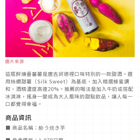
圖片來源
這瓶醉燒番蕃薯是唐吉訶德裡口味特別的一款甜酒。選
用絲綢甜薯（Silk Sweet）為基底，加入精選蜂蜜調
和，酒精濃度高達20%。推薦的喝法是加入牛奶或搭配
冰淇淋，搖身一變成為大人風味的甜點飲品，讓人每一
口都覺得幸福。
商品資訊
■ 商品名稱：酔う焼き芋