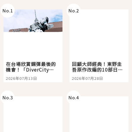
No.
1
No.
2
在台場欣賞鋼彈最後的
回顧大師經典！東野圭
機會！「DiverCity
吾原作改編的10部日本
Tokyo Plaza」搭船、
影視作品推薦
2026年07月13日
2026年07月28日
購物、美食及夜景，一
次全體驗
No.
3
No.
4