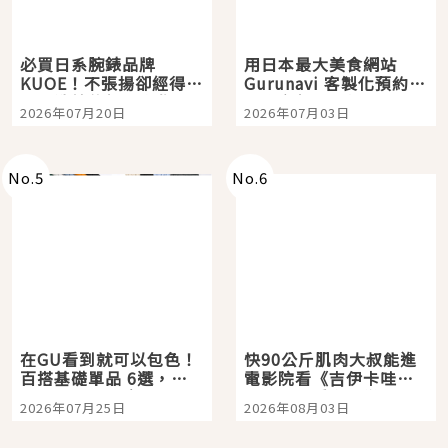
必買日系腕錶品牌
用日本最大美食網站
KUOE！不張揚卻經得起
Gurunavi 客製化預約九
時間洗鍊的經典之作五
大都市餐廳，打造專屬
2026年07月20日
2026年07月03日
選
美食體驗！
No.
5
No.
6
在GU看到就可以包色！
快90公斤肌肉大叔能進
百搭基礎單品 6選，閉
電影院看《吉伊卡哇》
眼全收也不心疼
嗎？日本重金屬樂團
2026年07月25日
2026年08月03日
「打首」會長與nagano
老師一同給出了答案