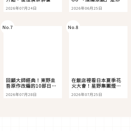
向國民級日劇主角
夏日救星
2026年07月24日
2026年06月25日
No.
7
No.
8
回顧大師經典！東野圭
在飯店裡看日本夏季花
吾原作改編的10部日本
火大會！星野集團煙火
影視作品推薦
景觀飯店6選，讓你不用
2026年07月28日
2026年07月25日
人擠人悠閒欣賞