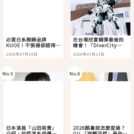
必買日系腕錶品牌
在台場欣賞鋼彈最後的
KUOE！不張揚卻經得起
機會！「DiverCity
時間洗鍊的經典之作五
Tokyo Plaza」搭船、
2026年07月20日
2026年07月13日
選
購物、美食及夜景，一
次全體驗
No.
5
No.
6
日本演員「山田裕貴」
2026酷暑該怎麼度過？
介紹，從怪演系俳優走
GU 「接觸涼感」是你的