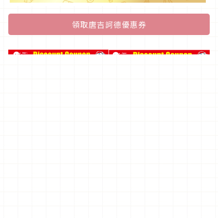
領取唐吉訶德優惠券