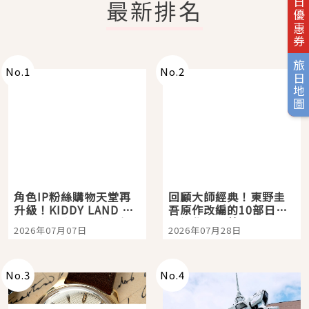
旅日優惠券
最新排名
旅日地圖
No.
1
No.
2
角色IP粉絲購物天堂再
回顧大師經典！東野圭
升級！KIDDY LAND 原
吾原作改編的10部日本
宿店吉伊卡哇迎客，新
影視作品推薦
2026年07月07日
2026年07月28日
開幕 OMOKADO 店3分
即達
No.
3
No.
4