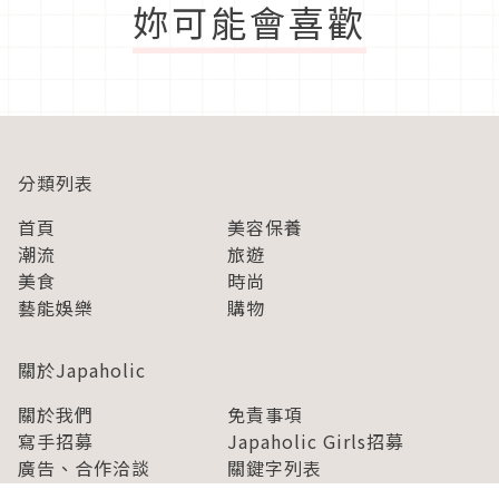
妳可能會喜歡
分類列表
首頁
美容保養
潮流
旅遊
美食
時尚
藝能娛樂
購物
關於Japaholic
關於我們
免責事項
寫手招募
Japaholic Girls招募
廣告、合作洽談
關鍵字列表
お問い合わせ