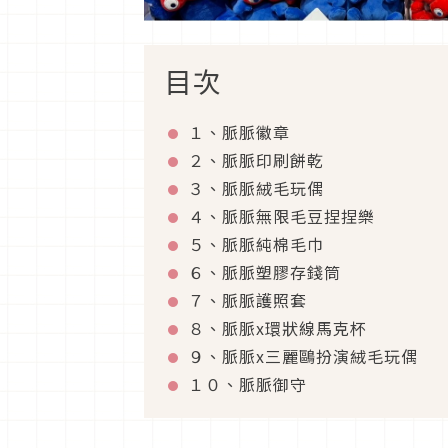
目次
１、脈脈徽章
２、脈脈印刷餅乾
３、脈脈絨毛玩偶
４、脈脈無限毛豆捏捏樂
５、脈脈純棉毛巾
６、脈脈塑膠存錢筒
７、脈脈護照套
８、脈脈x環狀線馬克杯
９、脈脈x三麗鷗扮演絨毛玩偶
１０、脈脈御守