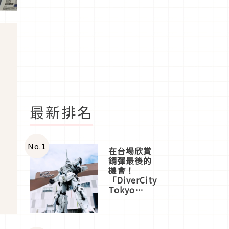
最新排名
No.
1
在台場欣賞
鋼彈最後的
機會！
「DiverCity
Tokyo
Plaza」搭
船、購物、
美食及夜
景，一次全