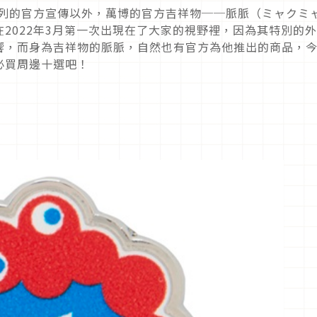
列的官方宣傳以外，萬博的官方吉祥物──脈脈（ミャクミ
在
2022
年
3
月第一次出現在了大家的視野裡，因為其特別的外
響，而身為吉祥物的脈脈，自然也有官方為他推出的商品，
必買周邊十選吧！