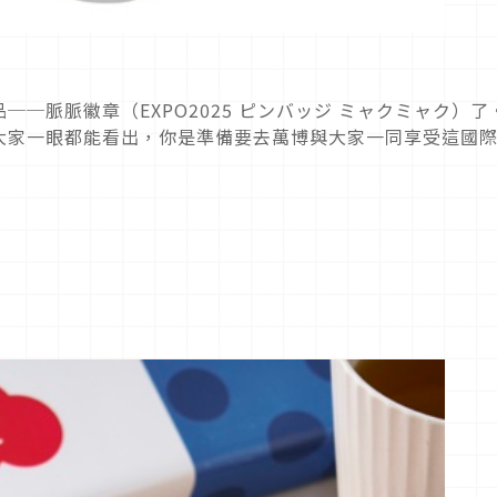
品──脈脈徽章（
EXPO2025
ピンバッジ
ミャクミャク）了
大家一眼都能看出，你是準備要去萬博與大家一同享受這國