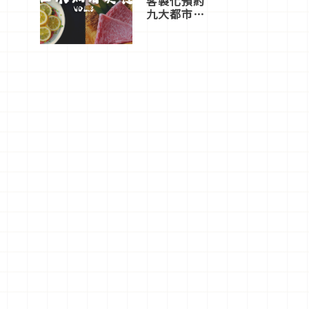
客製化預約
九大都市餐
廳，打造專
屬美食體
驗！