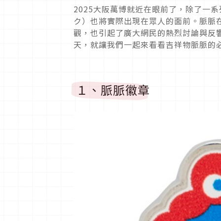
2025
大阪萬博就近在眼前了，除了一系
ク）也將實際出現在眾人的面前。
脈脈
觀，也引起了廣大網民的熱烈討論與反
天，就讓我們一起來看看吉祥物脈脈的
１、脈脈徽章