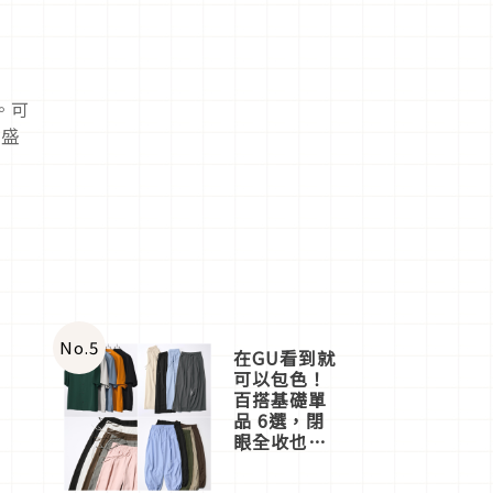
。
可
際盛
No.
5
在GU看到就
可以包色！
百搭基礎單
品 6選，閉
眼全收也不
心疼