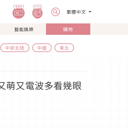
繁體中文
藝能娛樂
購物
中部北陸
中國
東北
！又萌又電波多看幾眼