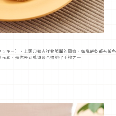
クッキー），上頭印著吉祥物脈脈的圖案，每塊餅乾都有著
脈元素，是你去到萬博最合適的伴手禮之一！