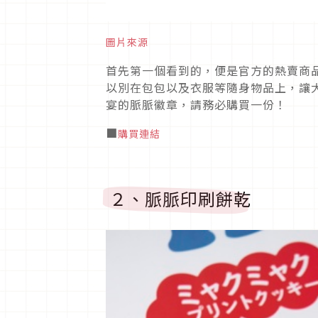
圖片來源
首先第一個看到的，便是官方的熱賣商
以別在包包以及衣服等隨身物品上，讓
宴的脈脈徽章，請務必購買一份！
■
購買連結
２、脈脈印刷餅乾