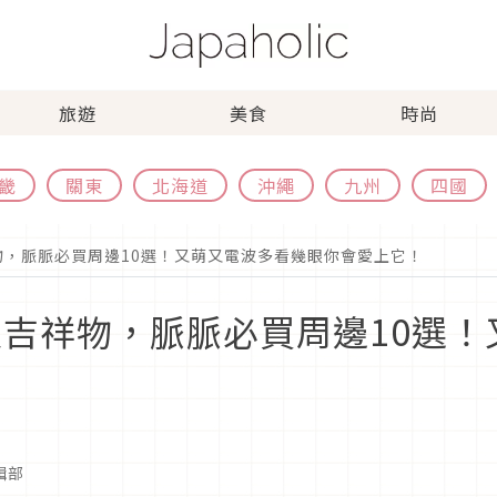
旅遊
美食
時尚
畿
關東
北海道
沖繩
九州
四國
祥物，脈脈必買周邊10選！又萌又電波多看幾眼你會愛上它！
可愛吉祥物，脈脈必買周邊10選
編輯部