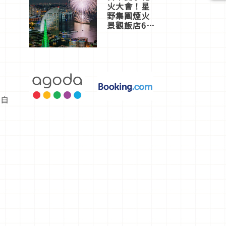
火大會！星
野集團煙火
景觀飯店6
選，讓你不
用人擠人悠
閒欣賞
各自