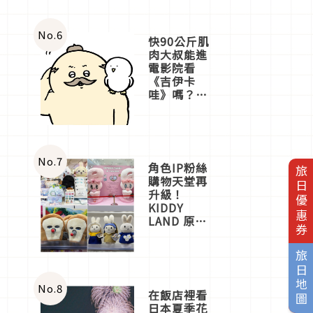
No.
6
快90公斤肌
肉大叔能進
電影院看
《吉伊卡
哇》嗎？日
本重金屬樂
團「打首」
會長與
nagano老師
一同給出了
No.
7
角色IP粉絲
旅日優惠券
答案
購物天堂再
升級！
KIDDY
LAND 原宿
店吉伊卡哇
迎客，新開
旅日地圖
幕
OMOKADO
店3分即達
No.
8
在飯店裡看
日本夏季花