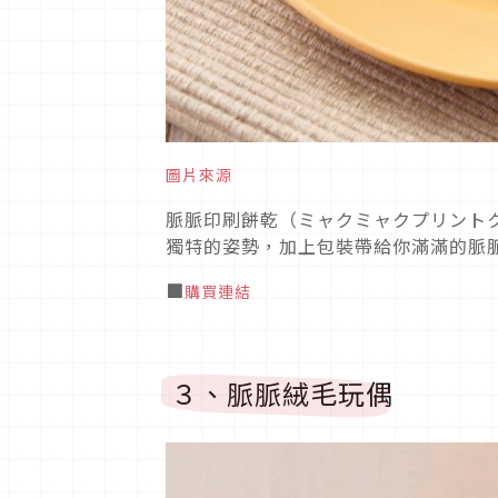
圖片來源
脈脈印刷餅乾（ミャクミャクプリント
獨特的姿勢，加上包裝帶給你滿滿的脈
■
購買連結
３、脈脈絨毛玩偶