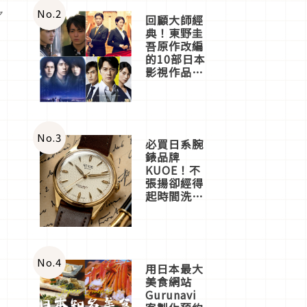
體驗
ャ
No.
2
回顧大師經
典！東野圭
今
吾原作改編
的10部日本
影視作品推
薦
No.
3
必買日系腕
錶品牌
KUOE！不
張揚卻經得
起時間洗鍊
的經典之作
五選
No.
4
用日本最大
美食網站
Gurunavi